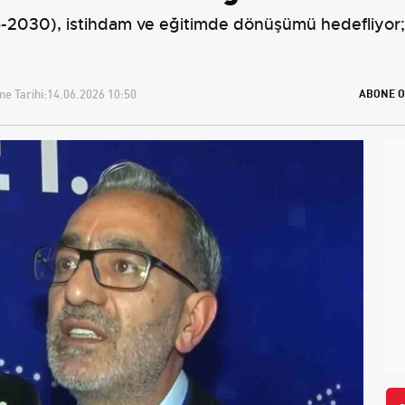
-2030), istihdam ve eğitimde dönüşümü hedefliyor;
e Tarihi:
14.06.2026 10:50
ABONE O