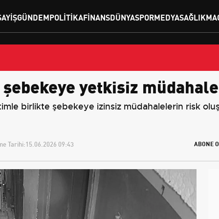
SAYIŞ
GÜNDEM
POLITIKA
FINANS
DÜNYA
SPOR
MEDYA
SAĞLIK
MA
: şebekeye yetkisiz müdahale
etimle birlikte şebekeye izinsiz müdahalelerin risk ol
e Tarihi:
15.06.2026 09:43
ABONE O