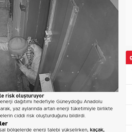
le risk oluşturuyor
eli enerji dağıtımı hedefiyle Güneydoğu Anadolu
arak, yaz aylarında artan enerji tüketimiyle birlikte
lerin ciddi risk oluşturduğunu bildirdi.
ler
al bölgelerde enerji talebi yükselirken,
kaçak,