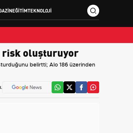
GAZIN
EĞITIM
TEKNOLOJI
 risk oluşturuyor
uşturduğunu belirtti; Alo 186 üzerinden
L