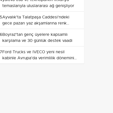
temaslarıyla uluslararası ağ genişliyor
5
Ayvalık'ta Talatpaşa Caddesi'ndeki
gece pazarı yaz akşamlarına renk
katıyor
6
Boyraz'tan genç üyelere kapsamlı
karşılama ve 30 günlük destek vaadi
7
Ford Trucks ve IVECO yeni nesil
kabinle Avrupa'da verimlilik dönemini
başlatıyor