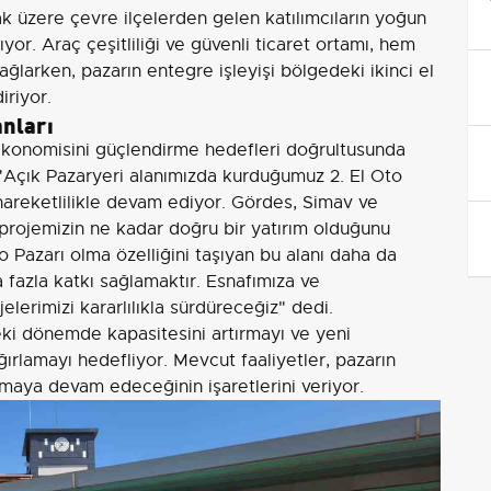
 üzere çevre ilçelerden gelen katılımcıların yoğun
ıyor. Araç çeşitliliği ve güvenli ticaret ortamı, hem
sağlarken, pazarın entegre işleyişi bölgedeki ikinci el
riyor.
anları
 ekonomisini güçlendirme hedefleri doğrultusunda
"Açık Pazaryeri alanımızda kurduğumuz 2. El Oto
hareketlilikle devam ediyor. Gördes, Simav ve
 projemizin ne kadar doğru bir yatırım olduğunu
o Pazarı olma özelliğini taşıyan bu alanı daha da
azla katkı sağlamaktır. Esnafımıza ve
lerimizi kararlılıkla sürdüreceğiz" dedi.
ki dönemde kapasitesini artırmayı ve yeni
ağırlamayı hedefliyor. Mevcut faaliyetler, pazarın
maya devam edeceğinin işaretlerini veriyor.