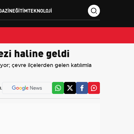
GAZIN
EĞITIM
TEKNOLOJI
ezi haline geldi
or; çevre ilçelerden gelen katılımla
L