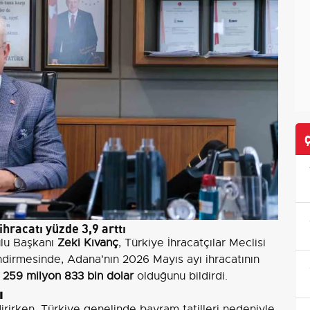
racatı yüzde 3,9 arttı
lu Başkanı
Zeki Kıvanç
, Türkiye İhracatçılar Meclisi
endirmesinde, Adana'nın 2026 Mayıs ayı ihracatının
a 259 milyon 833 bin dolar
olduğunu bildirdi.
ı
dirirken, Türkiye genelinde bayram tatilleri nedeniyle