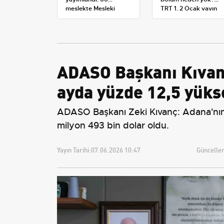
meslekte Mesleki
TRT 1, 2 Ocak yayın
Yeterlilik Belgesi
planını değiştirdi
zorunluluğu
ADASO Başkanı Kıvanç:
ayda yüzde 12,5 yüks
ADASO Başkanı Zeki Kıvanç: Adana'nın ma
milyon 493 bin dolar oldu.
Yayın Tarihi:
07.06.2026 10:47
Güncellem