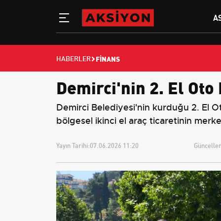
A
FINANS
HABERLER
Demirci'nin 2. El Oto
Demirci Belediyesi'nin kurduğu 2. El O
bölgesel ikinci el araç ticaretinin merke
Yayın Tarihi:
07.06.2026 11:20
Güncellem