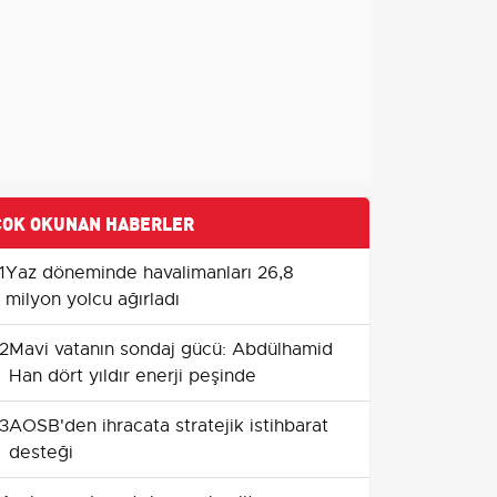
ÇOK OKUNAN HABERLER
1
Yaz döneminde havalimanları 26,8
milyon yolcu ağırladı
2
Mavi vatanın sondaj gücü: Abdülhamid
Han dört yıldır enerji peşinde
3
AOSB'den ihracata stratejik istihbarat
desteği