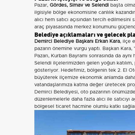
Pazar,
Gördes, Simav ve Selendi
başta olmak
ilgisiyle bölge ekonomisine canlılık kazandır
alıcı hem satıcı açısından tercih edilmesini 
araç piyasasında merkez konumunu güçlendi
Belediye açıklamaları ve gelecek pl
Demirci Belediye Başkanı Erkan Kara
, ilçe
pazarın önemine vurgu yaptı. Başkan Kara, 
Pazarı, Kurban Bayramı sonrasında da aynı 
Selendi ilçelerimizden gelen yoğun katılım,
gösteriyor. Hedefimiz, bölgenin tek 2. El Ot
büyüterek ilçemize ekonomik anlamda daha f
vatandaşlarımıza katma değer üretecek proje
Demirci Belediyesi, oto pazarının önümüzde
düzenlemelerle daha fazla alıcı ile satıcıyı 
bölgesel ticaret hacmine olumlu katkı sağla