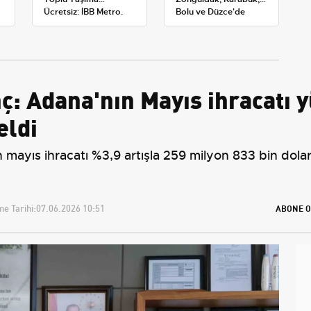
Ücretsiz: İBB Metro,
Bolu ve Düzce'de
Metrobüs ve Otobüs
okullar tatil —
Ek Seferlerini Açıkladı
Üniversiteler ne
durumda?
 Adana'nın Mayıs ihracatı yüz
eldi
yıs ihracatı %3,9 artışla 259 milyon 833 bin dolar, 
e Tarihi:
07.06.2026 10:51
ABONE O