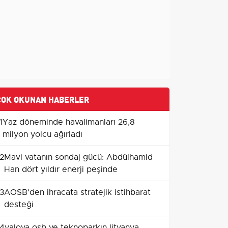
ÇOK OKUNAN HABERLER
1
Yaz döneminde havalimanları 26,8
milyon yolcu ağırladı
2
Mavi vatanın sondaj gücü: Abdülhamid
Han dört yıldır enerji peşinde
3
AOSB'den ihracata stratejik istihbarat
desteği
4
yalova osb ve teknoparkın litvanya