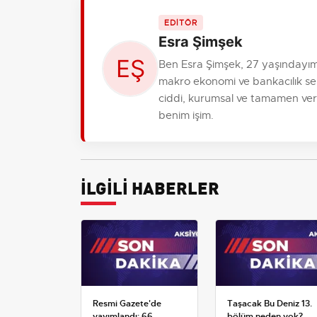
EDİTÖR
Esra Şimşek
Ben Esra Şimşek, 27 yaşındayım,
makro ekonomi ve bankacılık se
ciddi, kurumsal ve tamamen verile
benim işim.
İLGİLİ HABERLER
Resmi Gazete'de
Taşacak Bu Deniz 13.
yayımlandı: 66
bölüm neden yok?