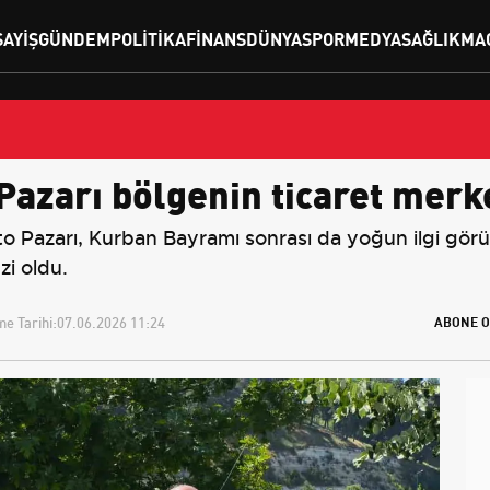
SAYIŞ
GÜNDEM
POLITIKA
FINANS
DÜNYA
SPOR
MEDYA
SAĞLIK
MA
 Pazarı bölgenin ticaret merk
to Pazarı, Kurban Bayramı sonrası da yoğun ilgi görüy
zi oldu.
e Tarihi:
07.06.2026 11:24
ABONE O