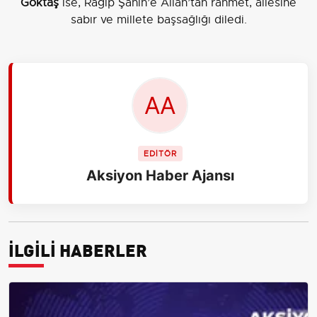
Göktaş
ise, Ragıp Şahin’e Allah’tan rahmet, ailesine
sabır ve millete başsağlığı diledi.
EDİTÖR
Aksiyon Haber Ajansı
İLGİLİ HABERLER