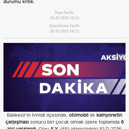
durumu kritik.
Yayın Tarihi:
05.07.2025 18:23
Güncelleme Tarihi:
05.07.2025 18:23
Balıkesir'in İvrindi ilçesinde,
otomobil
ile
kamyonetin
çarpışması
sonucu biri çocuk olmak üzere toplamda
6
kişi yaralandı
. Olay,
Ş.Y.
(65) idaresindeki 10 D 2736