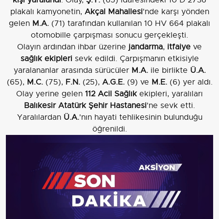
plakalı kamyonetin,
Akçal Mahallesi
'nde karşı yönden
gelen
M.A.
(71) tarafından kullanılan 10 HV 664 plakalı
otomobille çarpışması sonucu gerçekleşti.
Olayın ardından ihbar üzerine
jandarma
,
itfaiye
ve
sağlık ekipleri
sevk edildi. Çarpışmanın etkisiyle
yaralananlar arasında sürücüler
M.A.
ile birlikte
Ü.A.
(65),
M.C.
(75),
F.N.
(25),
A.G.E.
(9) ve
M.E.
(6) yer aldı.
Olay yerine gelen
112 Acil Sağlık
ekipleri, yaralıları
Balıkesir Atatürk Şehir Hastanesi
'ne sevk etti.
Yaralılardan
Ü.A.
'nın hayati tehlikesinin bulunduğu
öğrenildi.