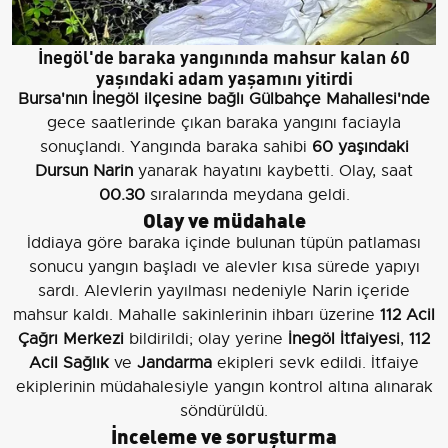
İnegöl'de baraka yangınında mahsur kalan 60
yaşındaki adam yaşamını yitirdi
Bursa'nın İnegöl ilçesine bağlı Gülbahçe Mahallesi'nde
gece saatlerinde çıkan baraka yangını faciayla
sonuçlandı. Yangında baraka sahibi
60 yaşındaki
Dursun Narin
yanarak hayatını kaybetti. Olay, saat
00.30
sıralarında meydana geldi.
Olay ve müdahale
İddiaya göre baraka içinde bulunan tüpün patlaması
sonucu yangın başladı ve alevler kısa sürede yapıyı
sardı. Alevlerin yayılması nedeniyle Narin içeride
mahsur kaldı. Mahalle sakinlerinin ihbarı üzerine
112 Acil
Çağrı Merkezi
bildirildi; olay yerine
İnegöl İtfaiyesi
,
112
Acil Sağlık
ve
Jandarma
ekipleri sevk edildi. İtfaiye
ekiplerinin müdahalesiyle yangın kontrol altına alınarak
söndürüldü.
İnceleme ve soruşturma