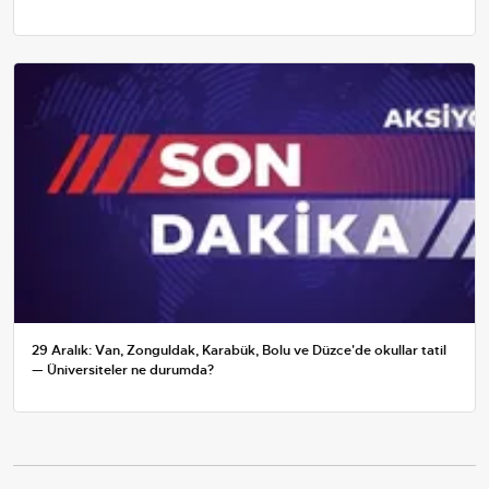
29 Aralık: Van, Zonguldak, Karabük, Bolu ve Düzce'de okullar tatil
— Üniversiteler ne durumda?