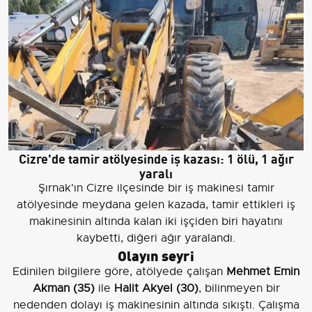
Cizre'de tamir atölyesinde iş kazası: 1 ölü, 1 ağır
yaralı
Şırnak'ın Cizre ilçesinde bir iş makinesi tamir
atölyesinde meydana gelen kazada, tamir ettikleri iş
makinesinin altında kalan iki işçiden biri hayatını
kaybetti, diğeri ağır yaralandı.
Olayın seyri
Edinilen bilgilere göre, atölyede çalışan
Mehmet Emin
Akman (35)
ile
Halit Akyel (30)
, bilinmeyen bir
nedenden dolayı iş makinesinin altında sıkıştı. Çalışma