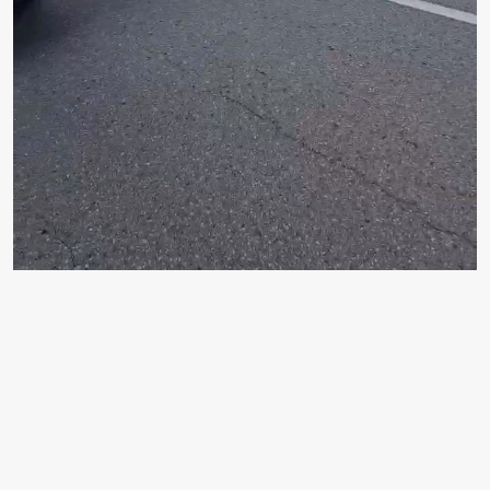
KAYSERİ'NİN FELAHİYE İLÇESİNDE VİYADÜKTEN
KIZILIRMAK'A ATLAMAK İSTEYEN ŞAHSI İLÇE
KAYMAKAMI M. NECMETTİN ÖZTOPRAK İKNA ETTİ.