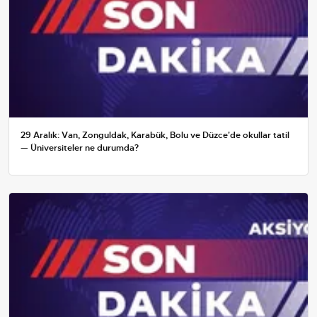
29 Aralık: Van, Zonguldak, Karabük, Bolu ve Düzce'de okullar tatil
— Üniversiteler ne durumda?