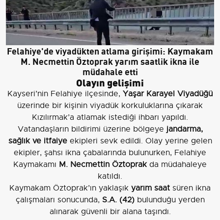
Felahiye'de viyadükten atlama girişimi: Kaymakam
M. Necmettin Öztoprak yarım saatlik ikna ile
müdahale etti
Olayın gelişimi
Kayseri’nin Felahiye ilçesinde,
Yaşar Karayel Viyadüğü
üzerinde bir kişinin viyadük korkuluklarına çıkarak
Kızılırmak’a atlamak istediği ihbarı yapıldı.
Vatandaşların bildirimi üzerine bölgeye
jandarma,
sağlık ve itfaiye
ekipleri sevk edildi. Olay yerine gelen
ekipler, şahsı ikna çabalarında bulunurken, Felahiye
Kaymakamı
M. Necmettin Öztoprak
da müdahaleye
katıldı.
Kaymakam Öztoprak’ın yaklaşık
yarım saat
süren ikna
çalışmaları sonucunda,
S.A. (42)
bulunduğu yerden
alınarak güvenli bir alana taşındı.