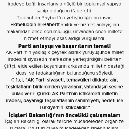
iradeye bağlı insanlarıyla güçlü bir toplumsal yapıya
sahip olduğunu ifade etti.
Toplantıda Bayburt'un yetiştirdiği ilim insanı
Ekmelüddin el-Bâbertî
anıldı ve hizmet anlayışının
makamdan önce sorumluluğu, unvandan önce millete
hizmet etmeyi esas aldığı vurgulandı.
Parti anlayışı ve başarıların temeli
AK Parti'nin yaklaşık çeyrek asırlık yürüyüşünde millet
iradesini siyasetin merkezine yerleştirdiğini belirten
Çiftçi, elde edilen başarıların arkasında milletin desteği,
duası ve fedakarlığının bulunduğunu söyledi.
Çiftçi,
"AK Parti siyaseti, temayülleri dikkate alır,
teşkilatların birikiminden yararlanır, vatandaşın sesine
kulak verir. Çünkü AK Parti’nin istikameti milletin
iradesi, dayanağı teşkilatlarının samimiyeti, hedefi ise
Türkiye’nin istikbalidir."
İçişleri Bakanlığı'nın öncelikli çalışmaları
İçişleri Bakanlığı olarak terörle mücadeleden organize
suçlara, uyuşturucuyla mücadeleden siber suçlara,