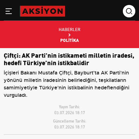
HABERLER
POLITIKA
Çiftçi: AK Parti’nin istikameti milletin iradesi,
hedefi Türkiye’nin istikbalidir
İçişleri Bakanı Mustafa Çiftçi, Bayburt'ta AK Parti'nin
yönünü milletin iradesinin belirlediğini, teşkilatların
samimiyetiyle Türkiye'nin istikbalinin hedeflendiğini
vurguladı.
Yayın Tarihi:
03.07.2026 18:17
Güncelleme Tarihi:
03.07.2026 18:17