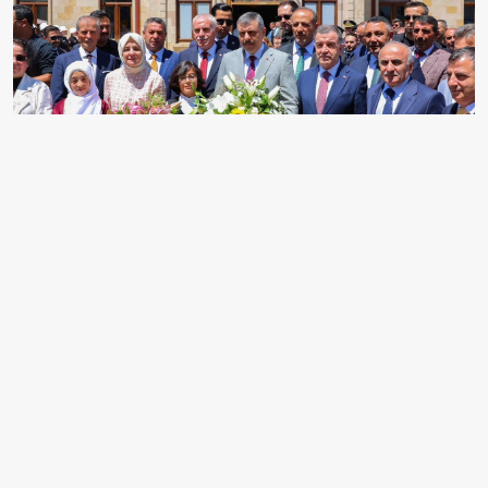
İÇİŞLERİ BAKANI MUSTAFA ÇİFTÇİ, AK PARTİ
TEŞKİLAT BAŞKANLIĞINCA DÜZENLENEN 2026 YILI
BAHAR DÖNEMİ SAHA ÇALIŞMALARI KAPSAMINDA
BAYBURT'U ZİYARET EDEREK VATANDAŞLAR VE
ESNAFLA BİR ARAYA GELDİ