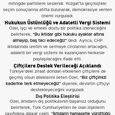
mitingde partililere seslendi. Yozgat'ta geçmişteki
seçim sonuçlarına atıfta bulunarak, demokrasiye verilen
önemi vurguladı.
Hukukun Üstünlüğü ve Adaletli Vergi Sistemi
Özel, işçi ve emekli dostu bir politika izleneceğini
belirterek,
“Bu iktidar gibi hukuku ayaklar altına
almayıp, baş tacı edeceğiz”
dedi. Ayrıca, CHP
iktidarında üretim ve sermaye cirolarının artacağını,
adaletli bir vergi sistemi ile kazançların herkesle
paylaşılacağını ifade etti.
Çiftçilere Destek Verileceği Açıklandı
Türkiye'deki ziraat dondan etkilenen çiftçilere de
geçmiş olsun dileklerini ileten Özel,
“Biz çiftçimizi
kaderine terk etmeyeceğiz”
diyerek, devletin çiftçiyi
destekleyeceğini vurguladı.
Dış Politika Eleştirisi
Özel, iktidarın dış politikasının başarısız olduğunu
belirterek, Türk Cumhuriyetleri ile olan ilişkilerin
zayıflığına dikkat çekti.
“İktidarın hamasetle yürüttüğü