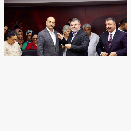
AK PARTİ İZMİR İL BAŞKANI BİLAL SAYGILI,
KONAK İLÇE BAŞKANLIĞI TARAFINDAN
DÜZENLENEN PROGRAMDA, İYİ PARTİ VE FARKLI
SİYASİ PARTİLERDEN AYRILARAK AK PARTİ'YE
KATILAN 370 KİŞİYE PARTİ ROZETLERİNİ TAKTI.