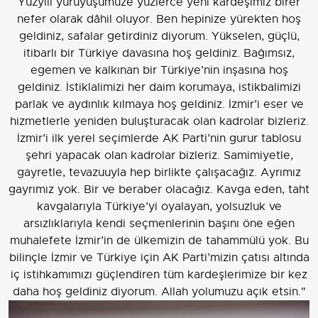
Yüzyılı yürüyüşümüze yüzlerce yeni kardeşimiz birer
nefer olarak dâhil oluyor. Ben hepinize yürekten hoş
geldiniz, safalar getirdiniz diyorum. Yükselen, güçlü,
itibarlı bir Türkiye davasına hoş geldiniz. Bağımsız,
egemen ve kalkınan bir Türkiye’nin inşasına hoş
geldiniz. İstiklalimizi her daim korumaya, istikbalimizi
parlak ve aydınlık kılmaya hoş geldiniz. İzmir’i eser ve
hizmetlerle yeniden buluşturacak olan kadrolar bizleriz.
İzmir’i ilk yerel seçimlerde AK Parti’nin gurur tablosu
şehri yapacak olan kadrolar bizleriz. Samimiyetle,
gayretle, tevazuuyla hep birlikte çalışacağız. Ayrımız
gayrımız yok. Bir ve beraber olacağız. Kavga eden, taht
kavgalarıyla Türkiye’yi oyalayan, yolsuzluk ve
arsızlıklarıyla kendi seçmenlerinin başını öne eğen
muhalefete İzmir’in de ülkemizin de tahammülü yok. Bu
bilinçle İzmir ve Türkiye için AK Parti’mizin çatısı altında
iç istihkamımızı güçlendiren tüm kardeşlerimize bir kez
daha hoş geldiniz diyorum. Allah yolumuzu açık etsin."