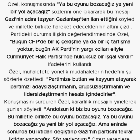
Özel, konuşmasında
"Ya bu oyunu bozacağız ya yeni
bir yol açacağız"
sözlerini öne çıkararak bu mesajı
Gazi’nin adını taşıyan Gaziantep’ten ilan ettiğini
söyledi
ve milletle birlikte hareket edeceklerinin altını çizdi.
Partideki duruma ilişkin değerlendirmesinde Özel,
"Bugün CHP’de bir iç çekişme ya da bir iç tartışma
yoktur, bugün AK Parti’nin yargı kolları eliyle
Cumhuriyet Halk Partisi’nde hukuksuz bir işgal vardır"
ifadelerini kullandı.
Özel, muhalefete yönelik müdahalelerin hedefini şu
sözlerle özetledi:
"Partimize butlan ve kayyum atayarak
partimizi adaysızlaştırmanın, grup­suzlaştırmanın ve
lidersizleştirmenin hesabı içindedirler"
.
Konuşmasını sürdüren Özel, kararlılık mesajını yinelerek
şunları söyledi:
"Andolsun ki biz bu oyunu bozacağız.
Bu milletle birlikte bu oyunu bozacağız. Ya bu oyunu
bozacağız ya yeni bir yol açacağız. Ama eninde
sonunda bu iktidarı değiştirip Gazi’nin partisini tekrar
iktidar yapacağız. Söz veriyorum."
Omuz verenlere,