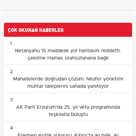
ÇOK OKUNAN HABERLER
1
Netanyahu 15 maddelik yol haritasını reddetti:
çekilme Hamas silahsızlanana bağlı
2
Mahallelerde doğrudan çözüm: Nilüfer yönetimi
muhtar taleplerini sahada yanıtlıyor
3
AK Parti Erzurum'da 25. yıl vefa programında
teşkilatla buluştu
4
Egemen eşitlik vurgusu: Kıbrıs'ta iki halk, iki