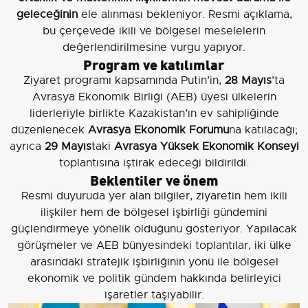
geleceğinin
ele alınması bekleniyor. Resmi açıklama,
bu çerçevede ikili ve bölgesel meselelerin
değerlendirilmesine vurgu yapıyor.
Program ve katılımlar
Ziyaret programı kapsamında Putin’in,
28 Mayıs
’ta
Avrasya Ekonomik Birliği (AEB) üyesi ülkelerin
liderleriyle birlikte Kazakistan’ın ev sahipliğinde
düzenlenecek
Avrasya Ekonomik Forumu
na katılacağı;
ayrıca
29 Mayıs
taki
Avrasya Yüksek Ekonomik Konseyi
toplantısına iştirak edeceği bildirildi.
Beklentiler ve önem
Resmi duyuruda yer alan bilgiler, ziyaretin hem ikili
ilişkiler hem de bölgesel işbirliği gündemini
güçlendirmeye yönelik olduğunu gösteriyor. Yapılacak
görüşmeler ve AEB bünyesindeki toplantılar, iki ülke
arasındaki stratejik işbirliğinin yönü ile bölgesel
ekonomik ve politik gündem hakkında belirleyici
işaretler taşıyabilir.