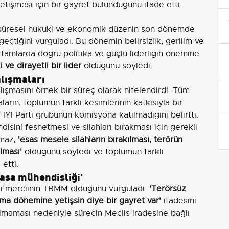
şmesi için bir gayret bulunduğunu ifade etti.
n küresel hukuki ve ekonomik düzenin son dönemde
geçtiğini vurguladı. Bu dönemin belirsizlik, gerilim ve
r ortamlarda doğru politika ve güçlü liderliğin önemine
ve dirayetli bir lider
olduğunu söyledi.
alışmaları
ışmasını örnek bir süreç olarak nitelendirdi. Tüm
aların, toplumun farklı kesimlerinin katkısıyla bir
 İYİ Parti grubunun komisyona katılmadığını belirtti.
sini feshetmesi ve silahları bırakması için gerekli
lmaz,
'esas mesele silahların bırakılması, terörün
lması'
olduğunu söyledi ve toplumun farklı
etti.
asa mühendisliği'
ai merciinin TBMM olduğunu vurguladı.
'Terörsüz
ama dönemine yetişsin diye bir gayret var'
ifadesini
olmaması nedeniyle sürecin Meclis iradesine bağlı