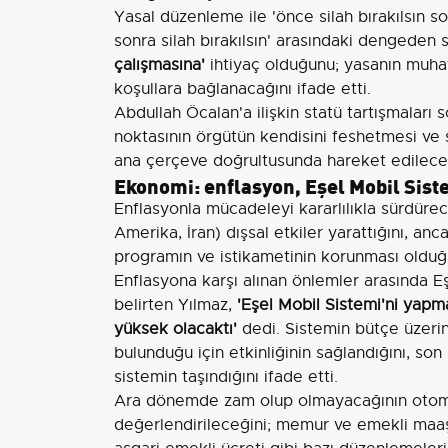
Yasal düzenleme ile 'önce silah bırakılsın s
sonra silah bırakılsın' arasındaki dengeden 
çalışmasına'
ihtiyaç olduğunu; yasanın muhat
koşullara bağlanacağını ifade etti.
Abdullah Öcalan'a ilişkin statü tartışmalar
noktasının örgütün kendisini feshetmesi ve 
ana çerçeve doğrultusunda hareket edileceği
Ekonomi: enflasyon, Eşel Mobil Sist
Enflasyonla mücadeleyi kararlılıkla sürdürece
Amerika, İran) dışsal etkiler yarattığını, an
programın ve istikametinin korunması olduğ
Enflasyona karşı alınan önlemler arasında 
belirten Yılmaz,
'Eşel Mobil Sistemi'ni yapm
yüksek olacaktı'
dedi. Sistemin bütçe üzeri
bulunduğu için etkinliğinin sağlandığını, so
sistemin taşındığını ifade etti.
Ara dönemde zam olup olmayacağının otoma
değerlendirileceğini; memur ve emekli maaşl