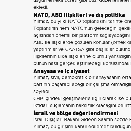
asgari emekli ücreti gibi bazı düzenlemeleri
ekledi.
NATO, ABD ilişkileri ve dış politika
Yılmaz, bu yılki NATO toplantısını tarihte öne
Toplantının hem NATO'nun geleceğini şekillen
açısından önemli bir platform sağlayacağını 
ABD ile ilişkilerde çözülen konular (örnek 
yaptırımlar ve CAATSA gibi başlıklar bulun
ilişkilerinin ülke ilişkilerine olumlu yansıdığ
bunun nasıl gerçekleştirileceği konusundaki f
Anayasa ve iç siyaset
Yılmaz, sivil, demokratik bir anayasanın ort
partinin başarabileceği bir çalışma olmadığın
söyledi.
CHP içindeki gelişmelerle ilgili olarak ise b
iktidarı suçlamanın haksızlık olacağını belirtt
İsrail ve bölge değerlendirmesi
İsrail Dışişleri Bakanı Gideon Saar'ın sözde 
Yılmaz, bu girişimi kabul edilemez bulduğun