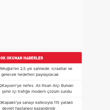
ÇOK OKUNAN HABERLER
1
Muğla'nın 2,5 yılı sahnede: icraatlar ve
gelecek hedefleri paylaşılacak
2
Kayseri'ye nefes: Ali İhsan Alçı Bulvarı
şehir içi trafiğe modern çözüm sundu
3
Kapaklı’ya sanayi katkısıyla 115 yataklı
devlet hastanesi kazandırıldı