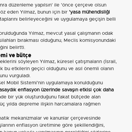
onra düzenleme yapılsın' ile 'önce çerçeve olsun
söz eden Yılmaz, bunun için bir
'yasa mühendisliği
aplarını belirleyeceğini ve uygulamaya geçişin belli
ı sorulduğunda Yılmaz, mevcut yasal çalışmanın odak
silahları bırakması olduğunu; Meclis komisyonundaki
ni belirtti.
emi ve bütçe
klerini söyleyen Yılmaz, küresel çatışmaların (İsrail,
cak bu etkilerin geçici olduğunu ve asıl önemli olanın
unu vurguladı.
Eşel Mobil Sistemi'nin uygulamaya konulduğunu
asaydık enflasyon üzerinde savaşın etkisi çok daha
nde bir yük oluşturduğunu fakat bütçede alan
n üç yılda depreme ilişkin harcamalara rağmen
tik mekanizmalar ve kanunlar çerçevesinde
arının enflasyon üretimine göre şekillendiğini,