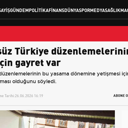
SAYIŞ
GÜNDEM
POLITIKA
FINANS
DÜNYA
SPOR
MEDYA
SAĞLIK
MA
süz Türkiye düzenlemelerin
çin gayret var
 düzenlemelerinin bu yasama dönemine yetişmesi için
kılması olduğunu söyledi.
e Tarihi:
26.06.2026 16:19
ABONE O