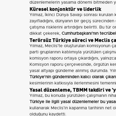
düzenlemelerin yasama dönemi bitmeden yeti
Küresel konjonktür ve liderlik
Yılmaz, İkinci Dünya Savaşı sonrası kurula
zayıfladığını, dünyanın bir geçiş sürecinden 
çatışma risklerini artırdığını belirtti. Bu tü
dikkat çekerek,
Cumhurbaşkanı'nın tecrübeli 
Terörsüz Türkiye süreci ve Meclis ç
Yılmaz, Meclis'te oluşturulan komisyonun çal
parti gruplarının katılımıyla yürütülen çalışm
komisyon raporu ortaya çıkardığını, yalnızca
Komisyon raporu çerçevesinde, örgütün kendi
yasal altyapı gündeme alınmış durumda. Yı
Türkiye'nin gündeminden kalıcı olarak çıkarı
kesimlerinin katkısıyla ilerlenmesini temenni 
Yasal düzenleme, TBMM takdiri ve 'y
Yılmaz, bu konuda yürütülen çalışmanın nih
Türkiye ile ilgili yasal düzenlemeler bu yas
kullanarak Meclis’in kapanma tarihinin net 
olduğunu kaydetti.