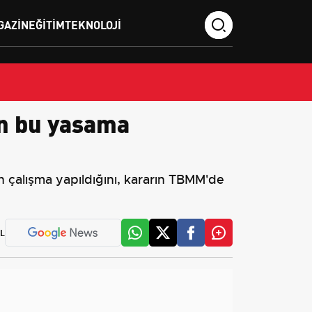
GAZIN
EĞITIM
TEKNOLOJI
in bu yasama
 çalışma yapıldığını, kararın TBMM'de
L