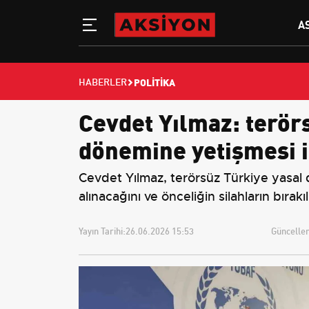
A
POLITIKA
HABERLER
Cevdet Yılmaz: terör
dönemine yetişmesi i
Cevdet Yılmaz, terörsüz Türkiye yasal
alınacağını ve önceliğin silahların bıra
Yayın Tarihi:
26.06.2026 15:53
Güncellem