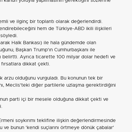
n kanun yoluyla yapılmasının gerektiğini sözlerine
mli ve ilginç bir toplantı olarak değerlendirdi.
direbileceğini hem de Türkiye-ABD ikili ilişkileri
söyledi.
olarak Halk Bankası) ile hala gündemde olan
duğunu; Başkan Trump'ın Cumhurbaşkanı ile
ını belirtti. Ayrıca ticarette 100 milyar dolar hedefi ve
ırsatlara dikkat çekti.
ak arzu olduğunu vurguladı. Bu konunun tek bir
ı, Meclis'teki diğer partilerle uzlaşma gerektirdiğini
unun parti içi bir mesele olduğuna dikkat çekti ve
i.
Ermeni soykırımı teklifine ilişkin değerlendirmesinde
u ve bunun 'kendi suçlarını örtmeye dönük çabalar'