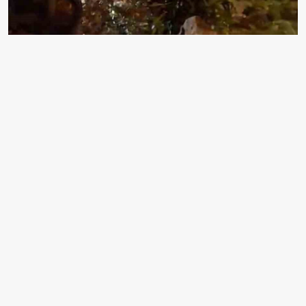
ÇEKMEKÖY'DE SERVİS MİNİBÜSÜ EVİN BAHÇESİNE
UÇTU
EDİTÖR