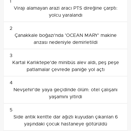
1
Virajı alamayan arazi aracı PTS direğine çarptı:
yolcu yaralandı
2
Çanakkale boğazı'nda 'OCEAN MARY' makine
arızası nedeniyle demirletildi
3
Kartal Karlıktepe'de minibüs alev aldı, peş peşe
patlamalar çevrede paniğe yol açtı
4
Nevşehir'de yaya geçidinde ölüm: otel çalışanı
yaşamını yitirdi
5
Side antik kentte dar ağızlı kuyudan çıkarılan 6
yaşındaki çocuk hastaneye götürüldü