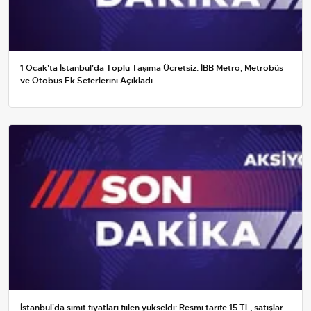
1 Ocak'ta İstanbul'da Toplu Taşıma Ücretsiz: İBB Metro, Metrobüs
ve Otobüs Ek Seferlerini Açıkladı
İstanbul'da simit fiyatları fiilen yükseldi: Resmi tarife 15 TL, satışlar