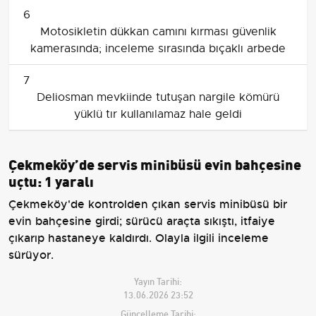
6
Motosikletin dükkan camını kırması güvenlik
kamerasında; inceleme sırasında bıçaklı arbede
7
Deliosman mevkiinde tutuşan nargile kömürü
yüklü tır kullanılamaz hale geldi
Çekmeköy’de servis minibüsü evin bahçesine
uçtu: 1 yaralı
Çekmeköy'de kontrolden çıkan servis minibüsü bir
evin bahçesine girdi; sürücü araçta sıkıştı, itfaiye
çıkarıp hastaneye kaldırdı. Olayla ilgili inceleme
sürüyor.
Yayın Tarihi:
13.06.2026 23:52
Güncelleme Tarihi: