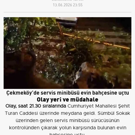
13.06.2026 23:55
Çekmeköy’de servis minibüsü evin bahçesine uçtu
Olay yeri ve müdahale
Olay, saat 21.30 sıralarında
Cumhuriyet Mahallesi Şehit
Turan Caddesi üzerinde meydana geldi. Sümbül Sokak
üzerinden gelen servis minibüsü sürücüsünün
kontrolünden çıkarak yolun karşısında bulunan evin