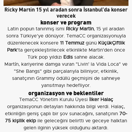
Ricky Martin 15 yıl aradan sonra İstanbul’da konser
verecek
konser ve program
Latin popun tanınmış ismi
Ricky Martin
, 15 yıl aradan
sonra Türkiye'ye dönüyor. TemaCC organizasyonuyla
düzenlenecek konsere
11 Temmuz
günü
KüçükÇiftlik
Park
'ta gerçekleştirilecek etkinlikte Martin'den önce
Türk pop yıldızı
Edis
sahne alacak.
Martín, kariyerine damga vuran "Livin’ la Vida Loca" ve
"She Bangs" gibi parçalarıyla biliniyor; etkinlik,
sanatçının Grammy ödüllü geçmişini de sahneye
yansıtmayı hedefliyor.
organizasyon ve beklentiler
TemaCC Yönetim Kurulu Üyesi
İlker Halaç
organizasyonun detayları hakkında bilgi verdi. Halaç,
etkinliğin geniş çaplı bir şov sunacağını, sanatçının
70-
75 kişilik ekip
ile geleceğini belirtti ve geceye halktan
gelen ilginin yüksek olduğunu aktardı.