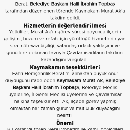
Berat,
Belediye Başkanı Halil İbrahim Topbaş
tarafından düzenlenen törende Kaymakam Murat Ak’a
takdim edildi.
Hizmetlerin değerlendirilmesi
Yetkililer, Murat Ak’ın görev süresi boyunca ilçenin
gelişimi, huzuru ve refahı için yürüttüğü hizmetlerin yanı
sıra mütevazı kişiliği, vatandaş odaklı yaklaşımı ve
gönüllere dokunan tavrıyla Çavdarhisarlıların takdirini
kazandığını vurguladı.
Kaymakamın teşekkürleri
Fahri Hemşehrilik Beratı’nı almaktan büyük onur
duyduğunu ifade eden
Kaymakam Murat Ak
,
Belediye
Başkanı Halil İbrahim Topbaş
a, Belediye Meclis
üyelerine, İl Genel Meclisi üyelerine ve Çavdarhisar
halkına teşekkür etti. Ak, ilçede görev yapmış
olmaktan her zaman gurur ve mutluluk duyacağını
belirtti.
Önemi
Bu karar ve tören, yerel yönetim ile kamu görevlileri