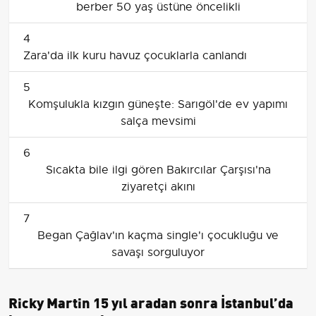
berber 50 yaş üstüne öncelikli
4
Zara'da ilk kuru havuz çocuklarla canlandı
5
Komşulukla kızgın güneşte: Sarıgöl'de ev yapımı
salça mevsimi
6
Sıcakta bile ilgi gören Bakırcılar Çarşısı'na
ziyaretçi akını
7
Began Çağlav'ın kaçma single'ı çocukluğu ve
savaşı sorguluyor
Ricky Martin 15 yıl aradan sonra İstanbul’da