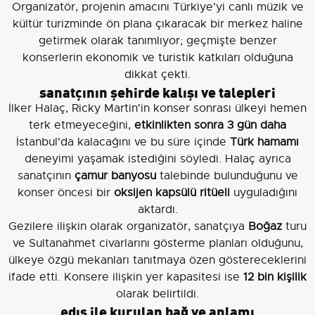
Organizatör, projenin amacını Türkiye'yi canlı müzik ve
kültür turizminde ön plana çıkaracak bir merkez haline
getirmek olarak tanımlıyor; geçmişte benzer
konserlerin ekonomik ve turistik katkıları olduğuna
dikkat çekti.
sanatçının şehirde kalışı ve talepleri
İlker Halaç, Ricky Martin'in konser sonrası ülkeyi hemen
terk etmeyeceğini,
etkinlikten sonra 3 gün daha
İstanbul'da kalacağını ve bu süre içinde
Türk hamamı
deneyimi yaşamak istediğini söyledi. Halaç ayrıca
sanatçının
çamur banyosu
talebinde bulunduğunu ve
konser öncesi bir
oksijen kapsülü ritüeli
uyguladığını
aktardı.
Gezilere ilişkin olarak organizatör, sanatçıya
Boğaz
turu
ve Sultanahmet civarlarını gösterme planları olduğunu,
ülkeye özgü mekanları tanıtmaya özen göstereceklerini
ifade etti. Konsere ilişkin yer kapasitesi ise
12 bin kişilik
olarak belirtildi.
edış ile kurulan bağ ve anlamı