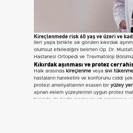
Kireçlenmede risk 60 yaş ve üzeri ve kad
İleri yaşla birlikte sık görülen kıkırdak aşın
olumsuz etkilediğini belirten Op. Dr. Must
Hastanesi Ortopedi ve Travmatoloji Bölümü'
Kıkırdak aşınması ve protez cerrahi
Halk arasında
kireçlenme
veya
sıvı tükenme
hastaların hareketini ve konforunu ciddi şeki
protezi ameliyatlarının esasen bir
yüzey yen
aşınan eklem yüzeylerinin uygun protez malze
türünde de hasta memnuniyet oranlarının yü
60 yaş üzeri ve kadınlarda risk artışı
Op. Dr. Mustafa Kunt, kireçlenmenin genell
aşırı kilo, eski spor yaralanmaları, kalça çı
yatkınlık nedeniyle daha genç yaşlarda da ort