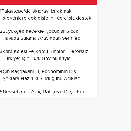
1
Talaytepe'de sigarayı bırakmak
isteyenlere çok disiplinli ücretsiz destek
2
Büyükçekmece'de Çocuklar Sıcak
Havada Sulama Aracından Serinledi
3
Kars Kalesi ve Kamu Binaları 'Terörsüz
Türkiye' İçin Türk Bayraklarıyla
Donatıldı
4
Çin Başbakanı Li, Ekonominin Dış
Şoklara Hazırlıklı Olduğunu Açıkladı
5
Nevşehir'de Araç Bahçeye Düşerken
Güvenlik Kamerasında
6
Ulaşımda yeni adım: Polatlı, Haymana
ve Konya hattı bölünmüş yola
kavuşuyor