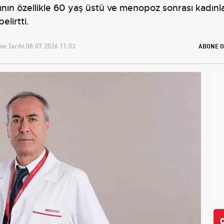
ının özellikle 60 yaş üstü ve menopoz sonrası kadın
elirtti.
e Tarihi:
08.07.2026 11:03
ABONE O