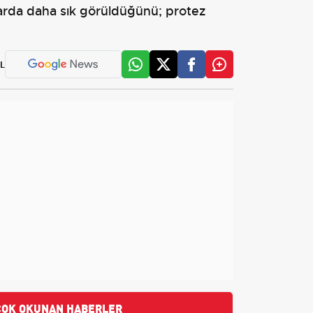
larda daha sık görüldüğünü; protez
L
ÇOK OKUNAN HABERLER