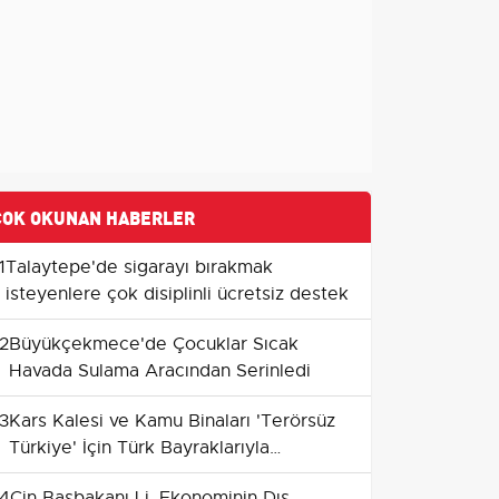
ÇOK OKUNAN HABERLER
1
Talaytepe'de sigarayı bırakmak
isteyenlere çok disiplinli ücretsiz destek
2
Büyükçekmece'de Çocuklar Sıcak
Havada Sulama Aracından Serinledi
3
Kars Kalesi ve Kamu Binaları 'Terörsüz
Türkiye' İçin Türk Bayraklarıyla
Donatıldı
4
Çin Başbakanı Li, Ekonominin Dış