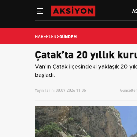
A
GÜNDEM
HABERLER
Çatak’ta 20 yıllık ku
Van'ın Çatak ilçesindeki yaklaşık 20 y
başladı.
Yayın Tarihi:
08.07.2026 11:06
Güncellem