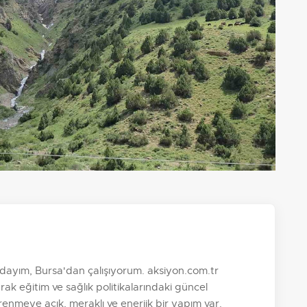
ayım, Bursa'dan çalışıyorum. aksiyon.com.tr
k eğitim ve sağlık politikalarındaki güncel
nmeye açık, meraklı ve enerjik bir yapım var.