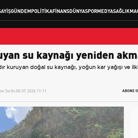
SAYIŞ
GÜNDEM
POLITIKA
FINANS
DÜNYA
SPOR
MEDYA
SAĞLIK
MA
ruyan su kaynağı yeniden akm
ıldır kuruyan doğal su kaynağı, yoğun kar yağışı ve 
e Tarihi:
08.07.2026 11:11
ABONE O