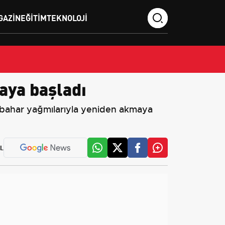
GAZIN
EĞITIM
TEKNOLOJI
aya başladı
ilkbahar yağmılarıyla yeniden akmaya
L