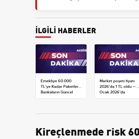
İLGİLİ HABERLER
Emekliye 60.000
Market poşeti fiyatı
TL'ye Kadar Paketler:
2026'da 1 TL oldu — 1
Bankaların Güncel
Ocak 2026'da
Promosyon ve Ek
yürürlüğe giren tarife
Avantajları
Kireçlenmede risk 60 