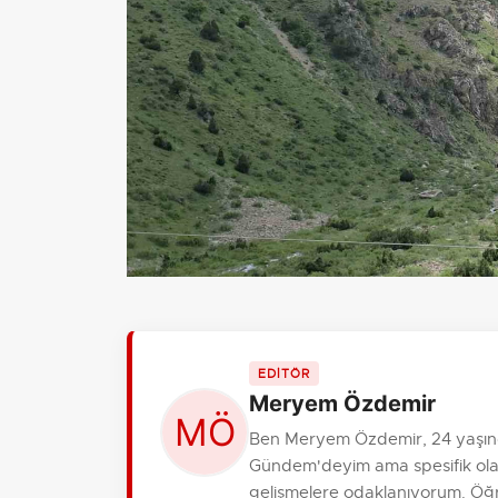
EDİTÖR
Meryem Özdemir
Ben Meryem Özdemir, 24 yaşınd
Gündem'deyim ama spesifik olara
gelişmelere odaklanıyorum. Öğre