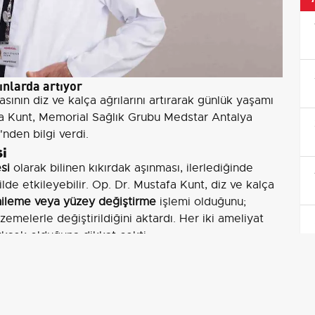
ınlarda artıyor
masının diz ve kalça ağrılarını artırarak günlük yaşamı
afa Kunt, Memorial Sağlık Grubu Medstar Antalya
nden bilgi verdi.
si
si
olarak bilinen kıkırdak aşınması, ilerlediğinde
lde etkileyebilir. Op. Dr. Mustafa Kunt, diz ve kalça
ileme veya yüzey değiştirme
işlemi olduğunu;
melerle değiştirildiğini aktardı. Her iki ameliyat
ksek olduğuna dikkat çekti.
ikle 60 yaş ve üzeri bireylerde görüldüğünü, ancak
kığı öyküsü, romatizmal hastalıklar veya genetik
aya çıkabildiğini belirtti.
Özellikle menopoz sonrası