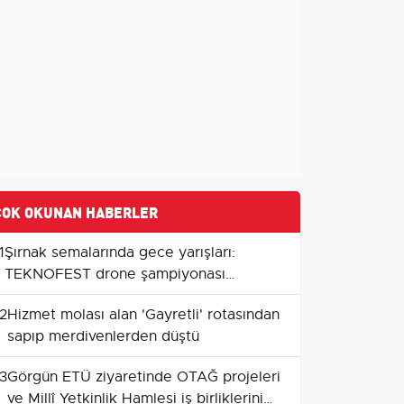
ÇOK OKUNAN HABERLER
1
Şırnak semalarında gece yarışları:
TEKNOFEST drone şampiyonası
pilotlara uluslararası yol açtı
2
Hizmet molası alan 'Gayretli' rotasından
sapıp merdivenlerden düştü
3
Görgün ETÜ ziyaretinde OTAĞ projeleri
ve Millî Yetkinlik Hamlesi iş birliklerini