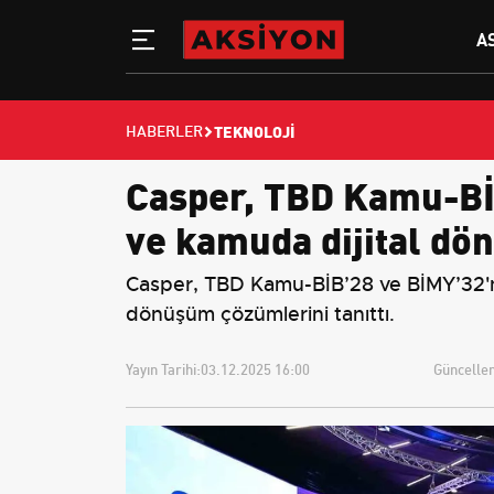
A
TEKNOLOJI
HABERLER
Casper, TBD Kamu-BİB
ve kamuda dijital dö
Casper, TBD Kamu-BİB’28 ve BİMY’32'nin
dönüşüm çözümlerini tanıttı.
Yayın Tarihi:
03.12.2025 16:00
Güncellem