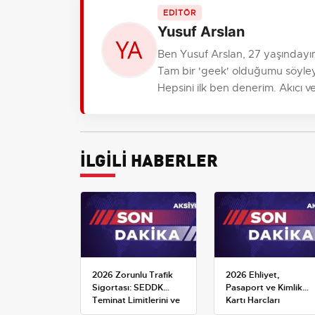
EDİTÖR
Yusuf Arslan
Ben Yusuf Arslan, 27 yaşındayım
Tam bir 'geek' olduğumu söyleyeb
Hepsini ilk ben denerim. Akıcı ve
İLGİLİ HABERLER
2026 Zorunlu Trafik
2026 Ehliyet,
Sigortası: SEDDK
Pasaport ve Kimlik
Teminat Limitlerini ve
Kartı Harçları
Çoklu Araç Tarifesini
Resmileşti: Yeni