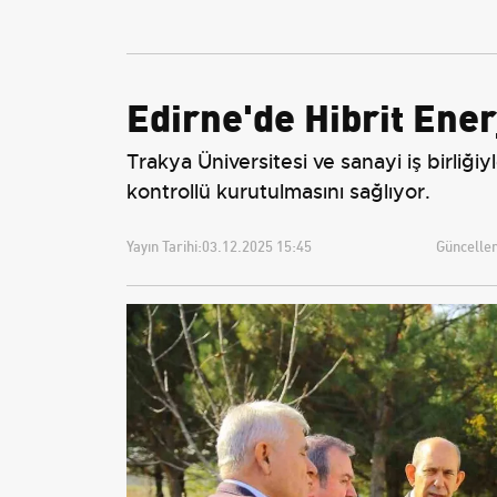
Yeniden Belirledi
Tarifeler ve Geçerlilik
Tarihi
Edirne'de Hibrit Ene
Trakya Üniversitesi ve sanayi iş birliği
kontrollü kurutulmasını sağlıyor.
Yayın Tarihi:
03.12.2025 15:45
Güncellem