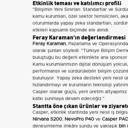
Etkinlik teması ve katılımcı profili
"Bilişimin Yeni Sınırları: Standartlar ve Sürd
kamu kurumları, özel sektör temsilcileri, ak
oturumlarda yapay zeka standartları, sürdürül
etkileri kapsamlı biçimde ele alındı.
Feray Karaman'ın değerlendirmesi
Feray Karaman
, Pazarlama ve Operasyondan 
olarak şunları söyledi: "Türkiye Bilişim Der
buluştuğu bu değerli etkinlikte ana spons
Kamu kurumlarımızın dijital dönüşüm yolcul
performanslı ve sürdürülebilir bilişim çözüm
bulunuyor. Yapay zeka destekli yeni nesil ürün
hızlandırmayı ve kurumların teknoloji yatırı
Casper olarak güçlü, yerli üretim altyapımız
katkı sunmaya devam edeceğiz."
Stantta öne çıkan ürünler ve ziyaret
Casper, etkinlik stantında yeni nesil iş bilg
Nirvana S200
,
NevoPro P40
ve
Casper PAD
deneyimleme imkânı sundu ve yaklaşık
bin
k