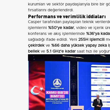
kurumları ve sektör paydaşlarıyla bire bir 
fırsatlarını değerlendirdi.
Performans ve verimlilik iddiaları
Casper tarafından paylaşılan teknik verilerde
işlemlerini
%50'ye kadar
, video ve içerik ür
konferans ve akış işlemlerinde
%36'ya kada
sağladığı ifade edildi. Yeni
255H işlemcili
mo
çekirdek
ve
%66 daha yüksek yapay zeka i
bellek
ve
5.1 GHz'e kadar
saat hızı ile yoğu