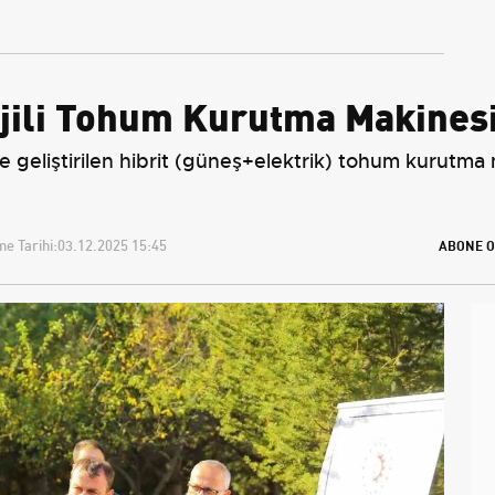
Ek Seferlerini Açıkladı
Üniversiteler ne
durumda?
rjili Tohum Kurutma Makinesi 
yle geliştirilen hibrit (güneş+elektrik) tohum kurutma 
e Tarihi:
03.12.2025 15:45
ABONE O