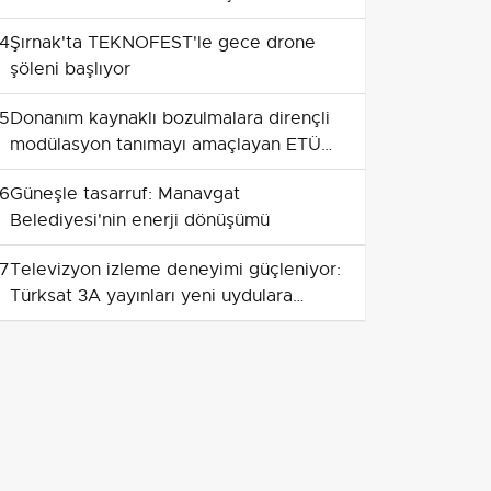
gündeme taşıdı
4
Şırnak'ta TEKNOFEST'le gece drone
şöleni başlıyor
5
Donanım kaynaklı bozulmalara dirençli
modülasyon tanımayı amaçlayan ETÜ
ve AYBÜ projesine TÜBİTAK desteği
6
Güneşle tasarruf: Manavgat
Belediyesi'nin enerji dönüşümü
7
Televizyon izleme deneyimi güçleniyor:
Türksat 3A yayınları yeni uydulara
taşınıyor