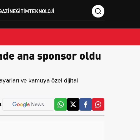
GAZIN
EĞITIM
TEKNOLOJI
nde ana sponsor oldu
arları ve kamuya özel dijital
L