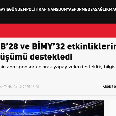
SAYIŞ
GÜNDEM
POLITIKA
FINANS
DÜNYA
SPOR
MEDYA
SAĞLIK
MA
’28 ve BİMY’32 etkinlikleri
nüşümü destekledi
 ana sponsoru olarak yapay zeka destekli iş bilgisay
e Tarihi:
03.12.2025 16:00
ABONE O