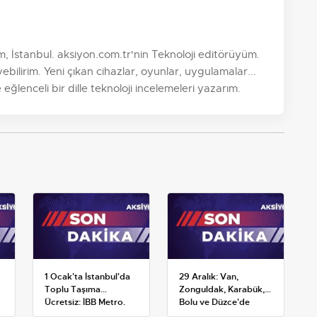
, İstanbul. aksiyon.com.tr'nin Teknoloji editörüyüm.
ilirim. Yeni çıkan cihazlar, oyunlar, uygulamalar...
 eğlenceli bir dille teknoloji incelemeleri yazarım.
1 Ocak'ta İstanbul'da
29 Aralık: Van,
Toplu Taşıma
Zonguldak, Karabük,
Ücretsiz: İBB Metro,
Bolu ve Düzce'de
Metrobüs ve Otobüs
okullar tatil —