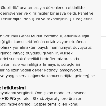
ürülebilirlik" ana temasıyla düzenlenen etkinlikte
ademisyenler ve girişimciler bir araya geldi. Panel ve
ebilir dijital dönüşüm ve teknolojinin iş süreçlerine
Sorumlu Genel Müdür Yardımcısı, etkinlikle ilgili
neği gibi kamu sektörünün ortak vizyon etrafında
or olarak yer almaktan büyük memnuniyet duyuyoruz.
uğunda ihtiyaç duyduğu güvenilir, yüksek
lerini sunmak öncelikli hedeflerimiz arasında
lerimizle verimliliği artırmayı, iş süreçlerini
mlarına uzun vadeli değer katmayı amaçlıyoruz.
 ve yaygın servis ağımızla kamunun dijital geleceğine
çi etkileşimi
isayarlarını sergiledi. Öne çıkan modeller arasında
 H10 Pro
yer aldı. Stand, ziyaretçilere ürünleri
atılımcıyı ağırladı. Casper temsilcileri kamu