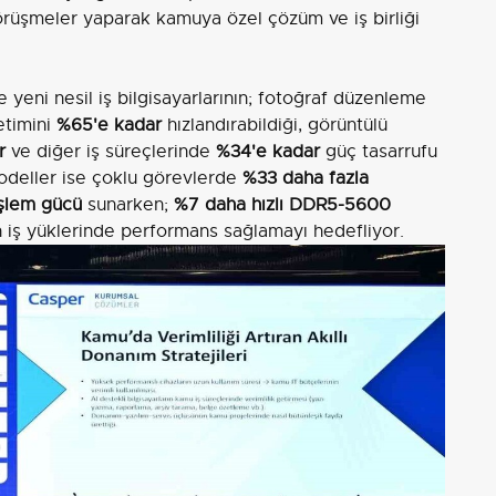
görüşmeler yaparak kamuya özel çözüm ve iş birliği
 yeni nesil iş bilgisayarlarının; fotoğraf düzenleme
etimini
%65'e kadar
hızlandırabildiği, görüntülü
r
ve diğer iş süreçlerinde
%34'e kadar
güç tasarrufu
deller ise çoklu görevlerde
%33 daha fazla
şlem gücü
sunarken;
%7 daha hızlı DDR5-5600
n iş yüklerinde performans sağlamayı hedefliyor.