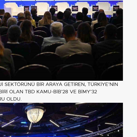
İ SEKTÖRÜNÜ BİR ARAYA GETİREN, TÜRKİYE’NİN
BİRİ OLAN TBD KAMU-BİB’28 VE BİMY’32
RU OLDU.