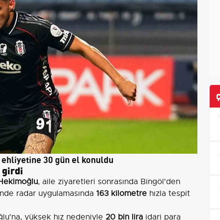
ehliyetine 30 gün el konuldu
 girdi
 Hekimoğlu
, aile ziyaretleri sonrasında Bingöl'den
iinde radar uygulamasında
163 kilometre
hızla tespit
ğlu'na, yüksek hız nedeniyle
20 bin lira
idari para