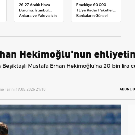
26-27 Aralık Hava
Emekliye 60.000
Durumu: İstanbul,
TL'ye Kadar Paketler:
Ankara ve Yalova için
Bankaların Güncel
Kar Tahminleri
Promosyon ve Ek
Avantajları
rhan Hekimoğlu'nun ehliyeti
 Beşiktaşlı Mustafa Erhan Hekimoğlu'na 20 bin lira ce
e Tarihi:
19.05.2026 21:10
ABONE O