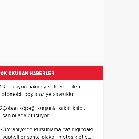
ÇOK OKUNAN HABERLER
1
Direksiyon hakimiyeti kaybedilen
otomobil boş araziye savruldu
2
Çoban köpeği kurşunla sakat kaldı,
sahibi adalet istiyor
3
Ümraniye'de kurşunlama hazırlığındaki
şüpheliler sahte plakalı motosikletle