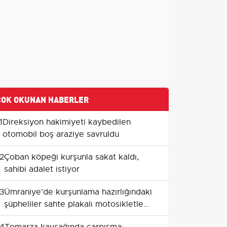
ÇOK OKUNAN HABERLER
1
Direksiyon hakimiyeti kaybedilen
otomobil boş araziye savruldu
2
Çoban köpeği kurşunla sakat kaldı,
sahibi adalet istiyor
3
Ümraniye'de kurşunlama hazırlığındaki
şüpheliler sahte plakalı motosikletle
yakalandı