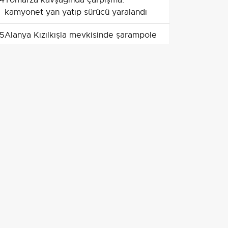
4
Tomarza kavşağında çarpışma:
kamyonet yan yatıp sürücü yaralandı
5
Alanya Kızılkışla mevkisinde şarampole
yuvarlanan araçta üç hafif yaralı
6
Germencik'te itfaiyenin hızlı
müdahalesiyle mobilya mağazası
yangını kontrol altına alındı
7
Karaman Çavuşpınarı yakınlarında
patika yol kazası: iki kişi hastanede