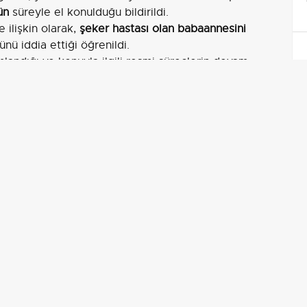
ün
süreyle el konulduğu bildirildi.
 ilişkin olarak,
şeker hastası olan babaannesini
nü iddia ettiği öğrenildi.
amlandığı ve konuyla ilgili resmi süreçlerin devam