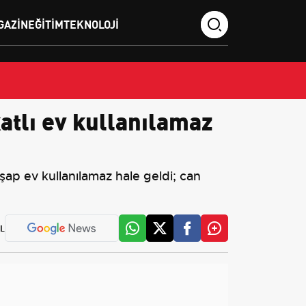
GAZIN
EĞITIM
TEKNOLOJI
atlı ev kullanılamaz
şap ev kullanılamaz hale geldi; can
L