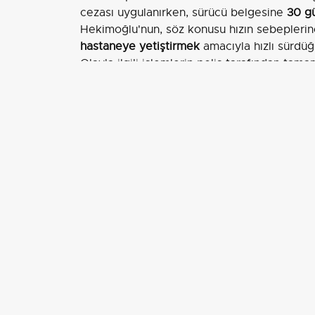
cezası uygulanırken, sürücü belgesine
30 g
Hekimoğlu'nun, söz konusu hızın sebeplerine
hastaneye yetiştirmek
amacıyla hızlı sürdüğü
Olayla ilgili işlemlerin polis tarafından tam
ettiği belirtildi.