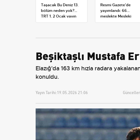
Taşacak Bu Deniz 13.
Resmi Gazete'de
bölüm neden yok?
yayımlandı: 66
TRT 1, 2 Ocak yayın
meslekte Mesleki
planını değiştirdi
Yeterlilik Belgesi
zorunluluğu
Beşiktaşlı Mustafa E
Elazığ'da 163 km hızla radara yakalanan
konuldu.
Yayın Tarihi:
19.05.2026 21:06
Güncellem