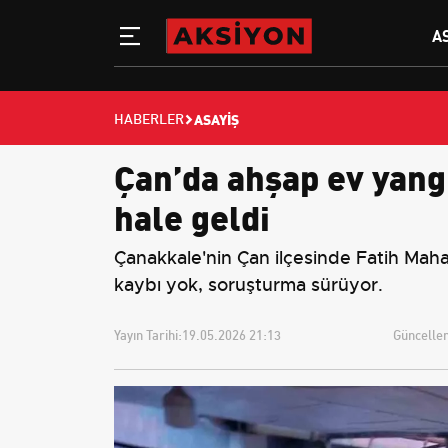
A
ASAYIŞ
HABERLER
Çan’da ahşap ev yangı
hale geldi
Çanakkale'nin Çan ilçesinde Fatih Mahal
kaybı yok, soruşturma sürüyor.
Yayın Tarihi:
19.05.2026 21:13
Güncellem