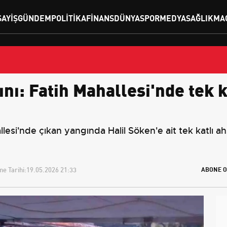
SAYIŞ
GÜNDEM
POLITIKA
FINANS
DÜNYA
SPOR
MEDYA
SAĞLIK
MA
nı: Fatih Mahallesi'nde tek k
lesi'nde çıkan yangında Halil Söken'e ait tek katlı ah
e Tarihi:
19.05.2026 21:33
ABONE O