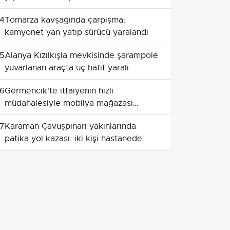
yakalandı
4
Tomarza kavşağında çarpışma:
kamyonet yan yatıp sürücü yaralandı
5
Alanya Kızılkışla mevkisinde şarampole
yuvarlanan araçta üç hafif yaralı
6
Germencik'te itfaiyenin hızlı
müdahalesiyle mobilya mağazası
yangını kontrol altına alındı
7
Karaman Çavuşpınarı yakınlarında
patika yol kazası: iki kişi hastanede