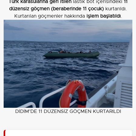
Türk karasularına geri itilen
lastik bot içerisindeki
11
düzensiz göçmen (beraberinde 11 çocuk)
kurtarıldı.
Kurtarılan göçmenler hakkında
işlem başlatıldı
.
DİDİM’DE 11 DÜZENSİZ GÖÇMEN KURTARILDI