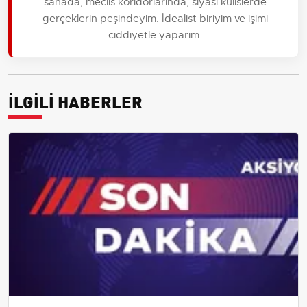
sahada, meclis koridorlarında, siyasi kulislerde
gerçeklerin peşindeyim. İdealist biriyim ve işimi
ciddiyetle yaparım.
İLGİLİ HABERLER