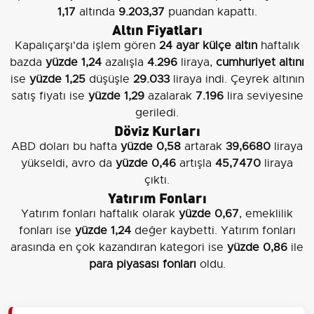
1,17
altında
9.203,37
puandan kapattı.
Altın Fiyatları
Kapalıçarşı'da işlem gören
24 ayar külçe altın
haftalık
bazda
yüzde 1,24
azalışla
4.296
liraya,
cumhuriyet altını
ise
yüzde 1,25
düşüşle
29.033
liraya indi. Çeyrek altının
satış fiyatı ise
yüzde 1,29
azalarak
7.196
lira seviyesine
geriledi.
Döviz Kurları
ABD doları bu hafta
yüzde 0,58
artarak
39,6680
liraya
yükseldi, avro da
yüzde 0,46
artışla
45,7470
liraya
çıktı.
Yatırım Fonları
Yatırım fonları haftalık olarak
yüzde 0,67
, emeklilik
fonları ise
yüzde 1,24
değer kaybetti. Yatırım fonları
arasında en çok kazandıran kategori ise
yüzde 0,86
ile
para piyasası fonları
oldu.