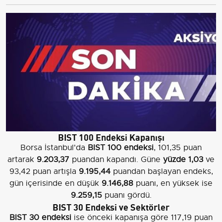
BIST 100 Endeksi Kapanışı
Borsa İstanbul'da
BIST 100 endeksi
, 101,35 puan
artarak
9.203,37
puandan kapandı. Güne
yüzde 1,03
ve
93,42 puan artışla
9.195,44
puandan başlayan endeks,
gün içerisinde en düşük
9.146,88
puanı, en yüksek ise
9.259,15
puanı gördü.
BIST 30 Endeksi ve Sektörler
BIST 30 endeksi
ise önceki kapanışa göre 117,19 puan