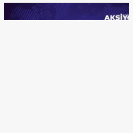
Emekliye 60.000 TL'ye Kadar Paketler: Bankaların Güncel
Promosyon ve Ek Avantajları