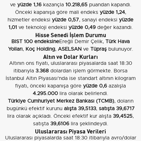
ve
yüzde 1,16
kazançla
10.218,65
puandan kapandı.
Önceki kapanışa göre mali endeks
yüzde 1,24
,
hizmetler endeksi
yüzde 0,57
, sanayi endeksi
yüzde
1,01
ve teknoloji endeksi
yüzde 0,49
değer kazandı.
Hisse Senedi İşlem Durumu
BIST 100 endeksine
Ereğli Demir Çelik,
Türk Hava
Yolları
,
Koç Holding
,
ASELSAN
ve
Tüpraş
bulunuyor.
Altın ve Dolar Kurları
Altının ons fiyatı, uluslararası piyasalarda saat 18:30
itibarıyla
3.368
dolardan işlem görmekte. Borsa
İstanbul Altın Piyasası'nda ise standart altının kilogram
fiyatı, önceki kapanışa göre
yüzde 0,6
azalışla
4.295.000
lira olarak belirlendi.
Türkiye Cumhuriyet Merkez Bankası (TCMB)
, doların
bugünkü efektif kurunu
alışta 39,5133
,
satışta 39,6717
lira olarak açıkladı. Önceki efektif kur alışta
39,4525
,
satışta
39,6106
lira şeklindeydi.
Uluslararası Piyasa Verileri
Uluslararası piyasalarda saat 18:30 itibarıyla avro/dolar