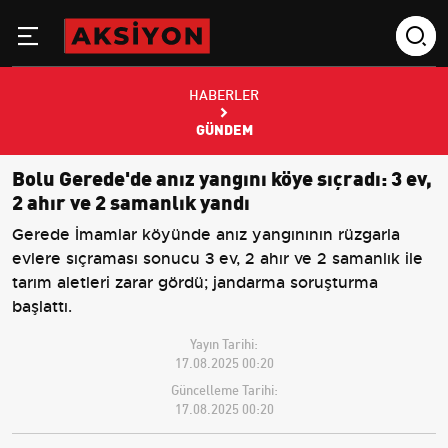
HABERLER
GÜNDEM
Bolu Gerede'de anız yangını köye sıçradı: 3 ev,
2 ahır ve 2 samanlık yandı
Gerede İmamlar köyünde anız yangınının rüzgarla
evlere sıçraması sonucu 3 ev, 2 ahır ve 2 samanlık ile
tarım aletleri zarar gördü; jandarma soruşturma
başlattı.
Yayın Tarihi:
17.08.2025 00:20
Güncelleme Tarihi:
17.08.2025 00:20