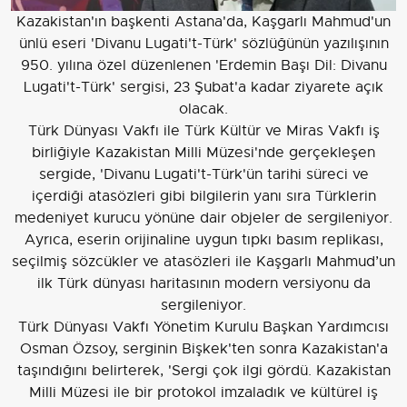
Kazakistan'ın başkenti Astana'da, Kaşgarlı Mahmud'un
ünlü eseri 'Divanu Lugati't-Türk' sözlüğünün yazılışının
950. yılına özel düzenlenen 'Erdemin Başı Dil: Divanu
Lugati't-Türk' sergisi, 23 Şubat'a kadar ziyarete açık
olacak.
Türk Dünyası Vakfı ile Türk Kültür ve Miras Vakfı iş
birliğiyle Kazakistan Milli Müzesi'nde gerçekleşen
sergide, 'Divanu Lugati't-Türk'ün tarihi süreci ve
içerdiği atasözleri gibi bilgilerin yanı sıra Türklerin
medeniyet kurucu yönüne dair objeler de sergileniyor.
Ayrıca, eserin orijinaline uygun tıpkı basım replikası,
seçilmiş sözcükler ve atasözleri ile Kaşgarlı Mahmud’un
ilk Türk dünyası haritasının modern versiyonu da
sergileniyor.
Türk Dünyası Vakfı Yönetim Kurulu Başkan Yardımcısı
Osman Özsoy, serginin Bişkek'ten sonra Kazakistan'a
taşındığını belirterek, 'Sergi çok ilgi gördü. Kazakistan
Milli Müzesi ile bir protokol imzaladık ve kültürel iş