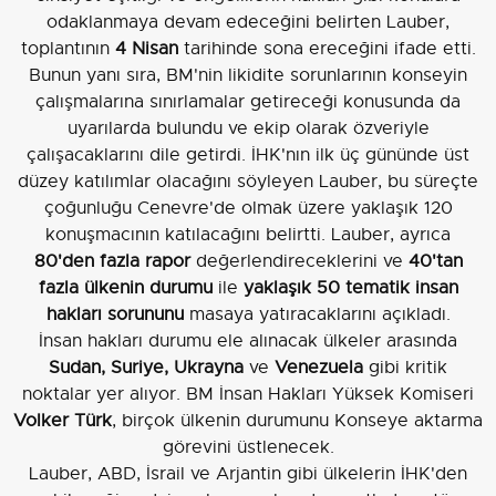
odaklanmaya devam edeceğini belirten Lauber,
toplantının
4 Nisan
tarihinde sona ereceğini ifade etti.
Bunun yanı sıra, BM'nin likidite sorunlarının konseyin
çalışmalarına sınırlamalar getireceği konusunda da
uyarılarda bulundu ve ekip olarak özveriyle
çalışacaklarını dile getirdi. İHK'nın ilk üç gününde üst
düzey katılımlar olacağını söyleyen Lauber, bu süreçte
çoğunluğu Cenevre'de olmak üzere yaklaşık 120
konuşmacının katılacağını belirtti. Lauber, ayrıca
80'den fazla rapor
değerlendireceklerini ve
40'tan
fazla ülkenin durumu
ile
yaklaşık 50 tematik insan
hakları sorununu
masaya yatıracaklarını açıkladı.
İnsan hakları durumu ele alınacak ülkeler arasında
Sudan, Suriye, Ukrayna
ve
Venezuela
gibi kritik
noktalar yer alıyor. BM İnsan Hakları Yüksek Komiseri
Volker Türk
, birçok ülkenin durumunu Konseye aktarma
görevini üstlenecek.
Lauber, ABD, İsrail ve Arjantin gibi ülkelerin İHK'den