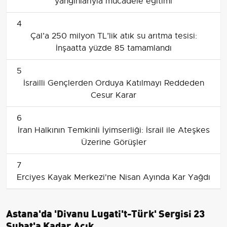
yangınlarıyla mücadele eğitimi
4
Çal’a 250 milyon TL’lik atık su arıtma tesisi:
İnşaatta yüzde 85 tamamlandı
5
İsrailli Gençlerden Orduya Katılmayı Reddeden
Cesur Karar
6
İran Halkının Temkinli İyimserliği: İsrail ile Ateşkes
Üzerine Görüşler
7
Erciyes Kayak Merkezi'ne Nisan Ayında Kar Yağdı
Astana'da 'Divanu Lugati't-Türk' Sergisi 23
Şubat'a Kadar Açık