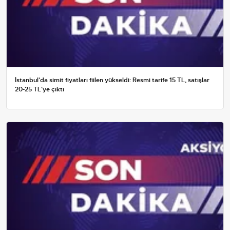
İstanbul'da simit fiyatları fiilen yükseldi: Resmi tarife 15 TL, satışlar
20-25 TL'ye çıktı