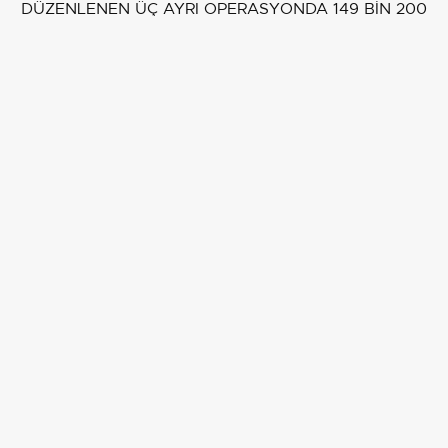
DÜZENLENEN ÜÇ AYRI OPERASYONDA 149 BİN 200
DAL İÇİ KIYILMIŞ TÜTÜN İLE DOLDURULMUŞ
MAKARON SİGARA İLE 5 BİN 470 PAKET GÜMRÜK
KAÇAĞI SİGARA ELE GEÇİRİLDİ