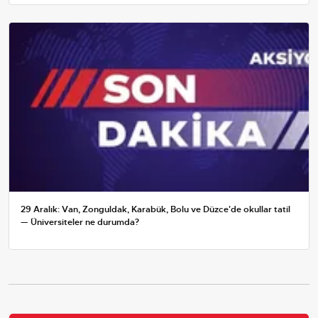
29 Aralık: Van, Zonguldak, Karabük, Bolu ve Düzce'de okullar tatil
— Üniversiteler ne durumda?