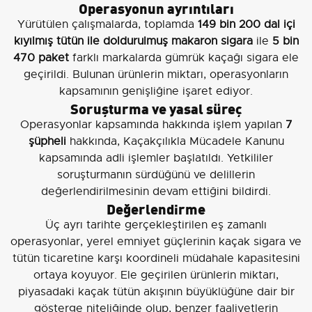
Operasyonun ayrıntıları
Yürütülen çalışmalarda, toplamda
149 bin 200 dal içi
kıyılmış tütün ile doldurulmuş makaron sigara
ile
5 bin
470 paket
farklı markalarda gümrük kaçağı sigara ele
geçirildi. Bulunan ürünlerin miktarı, operasyonların
kapsamının genişliğine işaret ediyor.
Soruşturma ve yasal süreç
Operasyonlar kapsamında hakkında işlem yapılan
7
şüpheli
hakkında, Kaçakçılıkla Mücadele Kanunu
kapsamında adli işlemler başlatıldı. Yetkililer
soruşturmanın sürdüğünü ve delillerin
değerlendirilmesinin devam ettiğini bildirdi.
Değerlendirme
Üç ayrı tarihte gerçekleştirilen eş zamanlı
operasyonlar, yerel emniyet güçlerinin kaçak sigara ve
tütün ticaretine karşı koordineli müdahale kapasitesini
ortaya koyuyor. Ele geçirilen ürünlerin miktarı,
piyasadaki kaçak tütün akışının büyüklüğüne dair bir
gösterge niteliğinde olup, benzer faaliyetlerin