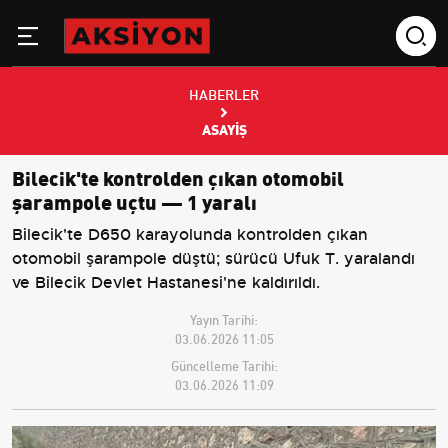
HABERLER
ASAYIŞ
Bilecik'te kontrolden çıkan otomobil
şarampole uçtu — 1 yaralı
Bilecik'te D650 karayolunda kontrolden çıkan
otomobil şarampole düştü; sürücü Ufuk T. yaralandı
ve Bilecik Devlet Hastanesi'ne kaldırıldı.
Yayın Tarihi:
03.06.2026 11:05
Güncelleme Tarihi:
03.06.2026 11:09