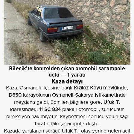
Bilecik'te kontrolden çıkan otomobil şarampole
uçtu — 1 yaralı
Kaza detayı
Kaza, Osmaneli ilçesine bağlı
Kızılöz Köyü mevkii
nde,
D650 karayolunun Osmaneli-Sakarya istikametinde
meydana geldi. Edinilen bilgilere göre,
Ufuk T.
idaresindeki
11 SC 834
plakalı otomobil, sürücünün
direksiyon hakimiyetini kaybetmesi sonucu yolun sağ
tarafındaki şarampole düştü.
Kazada yaralanan sürücü
Ufuk T.
, olay yerine gelen acil