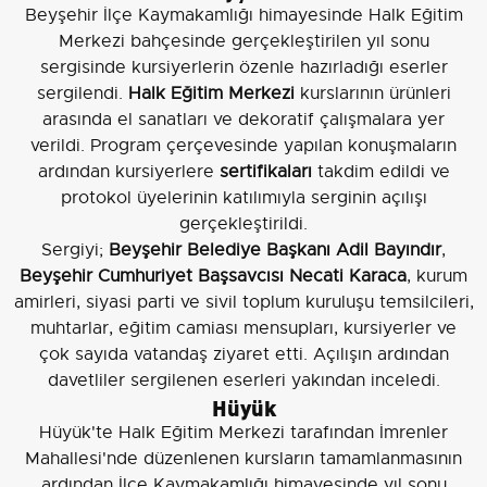
Beyşehir İlçe Kaymakamlığı himayesinde Halk Eğitim
Merkezi bahçesinde gerçekleştirilen yıl sonu
sergisinde kursiyerlerin özenle hazırladığı eserler
sergilendi.
Halk Eğitim Merkezi
kurslarının ürünleri
arasında el sanatları ve dekoratif çalışmalara yer
verildi. Program çerçevesinde yapılan konuşmaların
ardından kursiyerlere
sertifikaları
takdim edildi ve
protokol üyelerinin katılımıyla serginin açılışı
gerçekleştirildi.
Sergiyi;
Beyşehir Belediye Başkanı Adil Bayındır
,
Beyşehir Cumhuriyet Başsavcısı Necati Karaca
, kurum
amirleri, siyasi parti ve sivil toplum kuruluşu temsilcileri,
muhtarlar, eğitim camiası mensupları, kursiyerler ve
çok sayıda vatandaş ziyaret etti. Açılışın ardından
davetliler sergilenen eserleri yakından inceledi.
Hüyük
Hüyük'te Halk Eğitim Merkezi tarafından İmrenler
Mahallesi'nde düzenlenen kursların tamamlanmasının
ardından İlçe Kaymakamlığı himayesinde yıl sonu