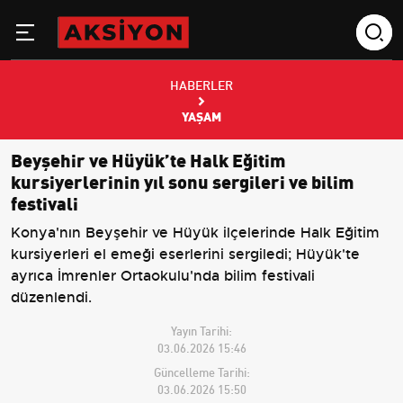
HABERLER
YAŞAM
Beyşehir ve Hüyük’te Halk Eğitim
kursiyerlerinin yıl sonu sergileri ve bilim
festivali
Konya'nın Beyşehir ve Hüyük ilçelerinde Halk Eğitim
kursiyerleri el emeği eserlerini sergiledi; Hüyük'te
ayrıca İmrenler Ortaokulu'nda bilim festivali
düzenlendi.
Yayın Tarihi:
03.06.2026 15:46
Güncelleme Tarihi:
03.06.2026 15:50