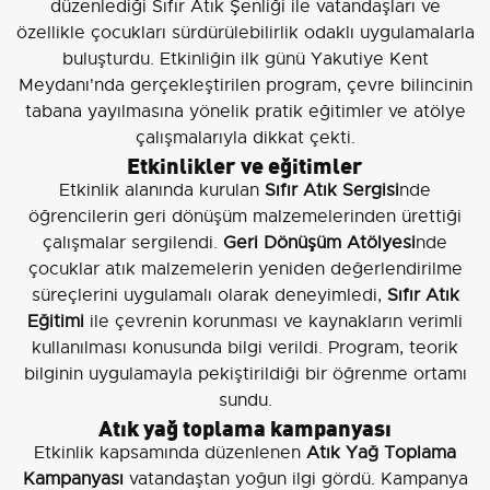
düzenlediği Sıfır Atık Şenliği ile vatandaşları ve
özellikle çocukları sürdürülebilirlik odaklı uygulamalarla
buluşturdu. Etkinliğin ilk günü Yakutiye Kent
Meydanı'nda gerçekleştirilen program, çevre bilincinin
tabana yayılmasına yönelik pratik eğitimler ve atölye
çalışmalarıyla dikkat çekti.
Etkinlikler ve eğitimler
Etkinlik alanında kurulan
Sıfır Atık Sergisi
nde
öğrencilerin geri dönüşüm malzemelerinden ürettiği
çalışmalar sergilendi.
Geri Dönüşüm Atölyesi
nde
çocuklar atık malzemelerin yeniden değerlendirilme
süreçlerini uygulamalı olarak deneyimledi,
Sıfır Atık
Eğitimi
ile çevrenin korunması ve kaynakların verimli
kullanılması konusunda bilgi verildi. Program, teorik
bilginin uygulamayla pekiştirildiği bir öğrenme ortamı
sundu.
Atık yağ toplama kampanyası
Etkinlik kapsamında düzenlenen
Atık Yağ Toplama
Kampanyası
vatandaştan yoğun ilgi gördü. Kampanya