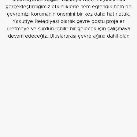
gerçekleştirdiğimiz etkinliklerle hem eğlendik hem de
çevremizi korumanın önemini bir kez daha hatırlattık.
Yakutiye Belediyesi olarak çevre dostu projeler
üretmeye ve sürdürülebilir bir gelecek için çalışmaya
devam edeceğiz. Uluslararası çevre ağına dahil olan
Türkiye’deki 20 belediyeden biri olmamız da bu
alandaki çalışmalarımızın önemli bir göstergesidir.
Yakutiye Belediyesi'nin düzenlediği Sıfır Atık Şenliği,
yerel uygulamaların toplumsal farkındalıkla
birleştiğinde nasıl somut sonuçlar doğurabileceğini
gösterdi. Etkinlikler, kısa vadede atık toplama
hedeflerine katkı sağlarken uzun vadede çocuklar
aracılığıyla yaygınlaşacak bir çevre kültürünün
temellerini atmayı amaçlıyor.