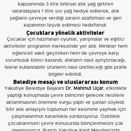
kapsamında 3 litre bitkisel atık yağ getiren
vatandaşlara 1 litre sıvı yağ hediye edilerek, atık
yağların çevreye verdiği zararın azaltılması ve geri
kazanımın teşvik edilmesi hedeflendi.
Çocuklara yönelik aktiviteler
Çocuklar için hazırlanan oyunlar, yarışmalar ve eğitici
aktiviteler programın merkezinde yer aldı. Minikler hem
eğlenceli vakit geçirirken hem de çevreye karşı
sorumluluk bilinci kazandı; atıkların nasıl ayrıştırılacağı,
tekrar kullanılabilir ürünlerin nasıl üretileceği gibi pratik
bilgiler edinildi.
Belediye mesajı ve uluslararası konum
Yakutiye Belediye Başkanı
Dr. Mahmut Uçar
, etkinlikte
yaptığı konuşmada çevre bilincinin gelecek nesillere
aktarılmasının önemine vurgu yaptı ve şunları söyledi:
Sıfır atık anlayışını toplumun her kesimine yaymak için
çalışmalarımızı kararlılıkla sürdürüyoruz. Özellikle
çocuklarımızın çevre konusunda bilinçlenmesini çok
önemsiyoruz. Bugün Yakutiye Kent Meydanı’nda