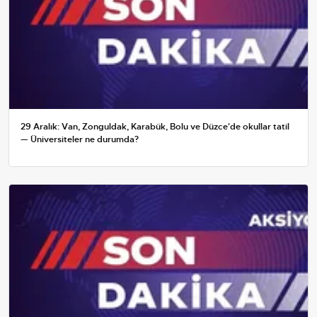
29 Aralık: Van, Zonguldak, Karabük, Bolu ve Düzce'de okullar tatil
— Üniversiteler ne durumda?