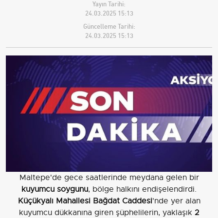
Yayın Tarihi:
24.03.2025 15:13
Güncelleme Tarihi:
24.03.2025 15:13
Maltepe'de gece saatlerinde meydana gelen bir
kuyumcu soygunu
, bölge halkını endişelendirdi.
Küçükyalı Mahallesi Bağdat Caddesi
'nde yer alan
kuyumcu dükkanına giren şüphelilerin, yaklaşık
2