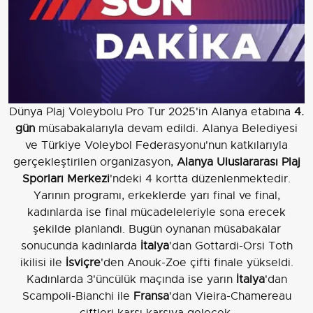
Dünya Plaj Voleybolu Pro Tur 2025'in Alanya etabına
4.
gün
müsabakalarıyla devam edildi. Alanya Belediyesi
ve Türkiye Voleybol Federasyonu'nun katkılarıyla
gerçekleştirilen organizasyon,
Alanya Uluslararası Plaj
Sporları Merkezi
'ndeki 4 kortta düzenlenmektedir.
Yarının programı, erkeklerde yarı final ve final,
kadınlarda ise final mücadeleleriyle sona erecek
şekilde planlandı. Bugün oynanan müsabakalar
sonucunda kadınlarda
İtalya
'dan Gottardi-Orsi Toth
ikilisi ile
İsviçre
'den Anouk-Zoe çifti finale yükseldi.
Kadınlarda 3'üncülük maçında ise yarın
İtalya
'dan
Scampoli-Bianchi ile
Fransa
'dan Vieira-Chamereau
çiftleri karşı karşıya gelecek.