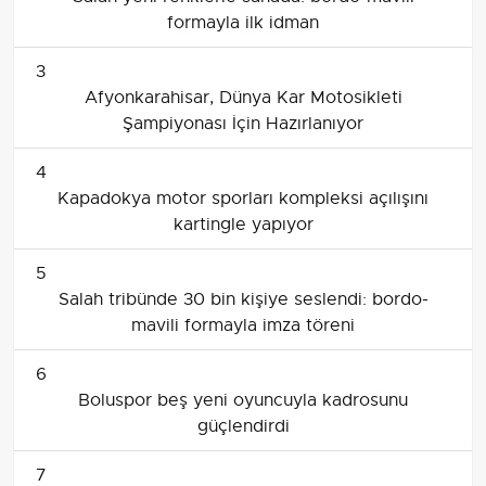
formayla ilk idman
3
Afyonkarahisar, Dünya Kar Motosikleti
Şampiyonası İçin Hazırlanıyor
4
Kapadokya motor sporları kompleksi açılışını
kartingle yapıyor
5
Salah tribünde 30 bin kişiye seslendi: bordo-
mavili formayla imza töreni
6
Boluspor beş yeni oyuncuyla kadrosunu
güçlendirdi
7