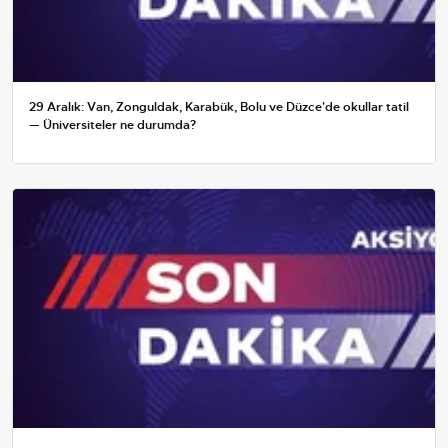
29 Aralık: Van, Zonguldak, Karabük, Bolu ve Düzce'de okullar tatil
— Üniversiteler ne durumda?