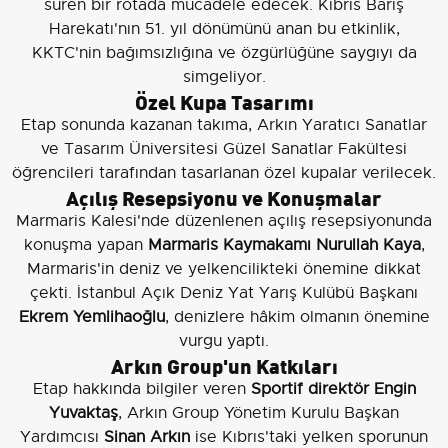
süren bir rotada mücadele edecek. Kıbrıs Barış
Harekatı'nın 51. yıl dönümünü anan bu etkinlik,
KKTC'nin bağımsızlığına ve özgürlüğüne saygıyı da
simgeliyor.
Özel Kupa Tasarımı
Etap sonunda kazanan takıma, Arkın Yaratıcı Sanatlar
ve Tasarım Üniversitesi Güzel Sanatlar Fakültesi
öğrencileri tarafından tasarlanan özel kupalar verilecek.
Açılış Resepsiyonu ve Konuşmalar
Marmaris Kalesi'nde düzenlenen açılış resepsiyonunda
konuşma yapan
Marmaris Kaymakamı Nurullah Kaya
,
Marmaris'in deniz ve yelkencilikteki önemine dikkat
çekti. İstanbul Açık Deniz Yat Yarış Kulübü Başkanı
Ekrem Yemlihaoğlu
, denizlere hâkim olmanın önemine
vurgu yaptı.
Arkın Group'un Katkıları
Etap hakkında bilgiler veren
Sportif direktör Engin
Yuvaktaş
, Arkın Group Yönetim Kurulu Başkan
Yardımcısı
Sinan Arkın
ise Kıbrıs'taki yelken sporunun