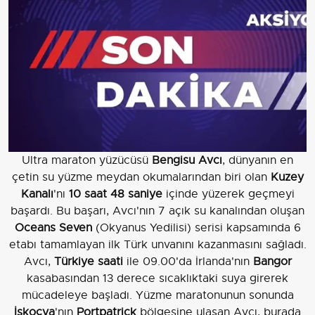
Ultra maraton yüzücüsü
Bengisu Avcı
, dünyanın en
çetin su yüzme meydan okumalarından biri olan
Kuzey
Kanalı
'nı
10 saat 48 saniye
içinde yüzerek geçmeyi
başardı. Bu başarı, Avcı'nın 7 açık su kanalından oluşan
Oceans Seven
(Okyanus Yedilisi) serisi kapsamında 6
etabı tamamlayan ilk Türk unvanını kazanmasını sağladı.
Avcı,
Türkiye saati
ile 09.00'da İrlanda'nın
Bangor
kasabasından 13 derece sıcaklıktaki suya girerek
mücadeleye başladı. Yüzme maratonunun sonunda
İskoçya
'nın
Portpatrick
bölgesine ulaşan Avcı, burada