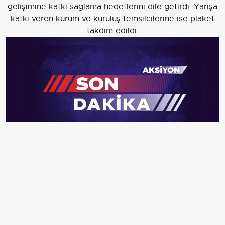
gelişimine katkı sağlama hedeflerini dile getirdi. Yarışa
katkı veren kurum ve kuruluş temsilcilerine ise plaket
takdim edildi.
Cumhurbaşkanlığı 6. Uluslararası Yat Yarışları Kıbrıs
Arkın Karpaz Gate Marina etabının startı, Marmaris'ten
verilecek. Etap öncesinde Marmaris Kalesi'nde açılış
resepsiyonu düzenlendi.