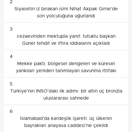
2
Siyasetin iz bırakan ismi Nihat Akpak Girne'de
son yolculuğuna uğurlandı
3
cezaevinden mektupla yanıt: tutuklu başkan
Günel tehdit ve iftira iddialarını açıkladı
4
Mekke paktı: bölgesel dengeleri ve küresel
yankıları yeniden tanımlayan savunma ittifakı
5
Türkiye'nin INSO'daki ilk adımı: bir altın üç bronzla
uluslararası sahnede
6
İslamabad’da kardeşlik işareti: üç ülkenin
bayrakları anayasa caddesi’ne çekildi