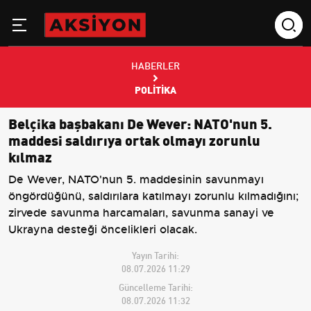
HABERLER
POLITIKA
Belçika başbakanı De Wever: NATO'nun 5.
maddesi saldırıya ortak olmayı zorunlu
kılmaz
De Wever, NATO'nun 5. maddesinin savunmayı
öngördüğünü, saldırılara katılmayı zorunlu kılmadığını;
zirvede savunma harcamaları, savunma sanayi ve
Ukrayna desteği öncelikleri olacak.
Yayın Tarihi:
08.07.2026 11:29
Güncelleme Tarihi:
08.07.2026 11:32