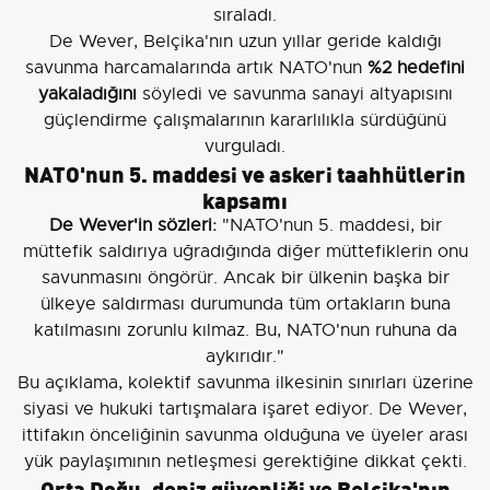
sıraladı.
De Wever, Belçika'nın uzun yıllar geride kaldığı
savunma harcamalarında artık NATO'nun
%2 hedefini
yakaladığını
söyledi ve savunma sanayi altyapısını
güçlendirme çalışmalarının kararlılıkla sürdüğünü
vurguladı.
NATO'nun 5. maddesi ve askeri taahhütlerin
kapsamı
De Wever'in sözleri:
"NATO'nun 5. maddesi, bir
müttefik saldırıya uğradığında diğer müttefiklerin onu
savunmasını öngörür. Ancak bir ülkenin başka bir
ülkeye saldırması durumunda tüm ortakların buna
katılmasını zorunlu kılmaz. Bu, NATO'nun ruhuna da
aykırıdır."
Bu açıklama, kolektif savunma ilkesinin sınırları üzerine
siyasi ve hukuki tartışmalara işaret ediyor. De Wever,
ittifakın önceliğinin savunma olduğuna ve üyeler arası
yük paylaşımının netleşmesi gerektiğine dikkat çekti.
Orta Doğu, deniz güvenliği ve Belçika'nın