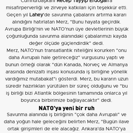
Cumhurbaşkanı
Recep Tayyip Erdoğan
'a
misafirperverliği ve zirveye katkıları için teşekkür etti.
Geçen yıl
Lahey
'de savunma çabalarını artırma kararı
alındığını hatırlatan Merz, "Bunu hayata geçirdik.
Avrupa Birliği’nin ve NATO’nun üye devletlerinin büyük
çoğunluğunda savunma alanındaki çabalarımızı kayda
değer ölçüde güçlendirdik" dedi.
Merz, NATO'nun transatlantik niteliğini korurken "onu
daha Avrupalı hale getireceğiz" vurgusunu yaptı ve
bunun örneği olarak "dün Kanada, Norveç ve Almanya
arasında denizaltı inşası konusunda iş birliğine yönelik
vardığımız mutabakat"ı gösterdi. Merz, bu kararın uzun
süredir hazırlıkları yürütülen bir süreç olduğunu ve "bu
iş birliği bizi Atlantik bölgesinin tamamında onlarca yıl
boyunca birbirimize bağlayacaktır" dedi.
NATO'ya yeni bir ruh
Savunma alanında iş birliğinin "çok daha Avrupalı" ve
daha yoğun hale geleceğini belirten Merz, "Bugün ilave
ortak girişimleri de ele alacağız. Ankara’da NATO’ya