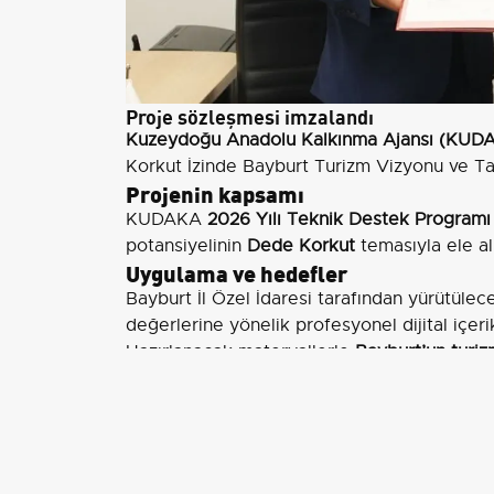
Proje sözleşmesi imzalandı
Kuzeydoğu Anadolu Kalkınma Ajansı (KUD
Korkut İzinde Bayburt Turizm Vizyonu ve Tan
Projenin kapsamı
KUDAKA
2026 Yılı Teknik Destek Programı
potansiyelinin
Dede Korkut
temasıyla ele al
Uygulama ve hedefler
Bayburt İl Özel İdaresi tarafından yürütülece
değerlerine yönelik profesyonel dijital içeri
Hazırlanacak materyallerle
Bayburt’un turiz
güçlendirilecek
.
Proje, kültürel mirasın tanıtılmasına, doğal v
ve Bayburt’un
sürdürülebilir turizm vizyonu
n