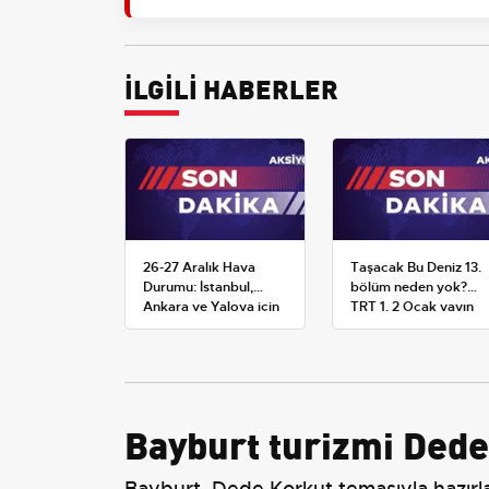
İLGİLİ HABERLER
26-27 Aralık Hava
Taşacak Bu Deniz 13.
Durumu: İstanbul,
bölüm neden yok?
Ankara ve Yalova için
TRT 1, 2 Ocak yayın
Kar Tahminleri
planını değiştirdi
Bayburt turizmi Dede
Bayburt, Dede Korkut temasıyla hazırlana