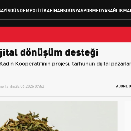
SAYIŞ
GÜNDEM
POLITIKA
FINANS
DÜNYA
SPOR
MEDYA
SAĞLIK
MA
jital dönüşüm desteği
dın Kooperatifinin projesi, tarhunun dijital pazarla
e Tarihi:
25.06.2026 07:52
ABONE O