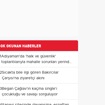
ÇOK OKUNAN HABERLER
1
Adıyaman'da 'halk ve güvenlik'
toplantılarıyla mahalle sorunları yerinde
ele alınıyor
2
Sıcakta bile ilgi gören Bakırcılar
Çarşısı'na ziyaretçi akını
3
Began Çağlav'ın kaçma single'ı
çocukluğu ve savaşı sorguluyor
4
Sanayi sitesinde dayanışma: esnaftan