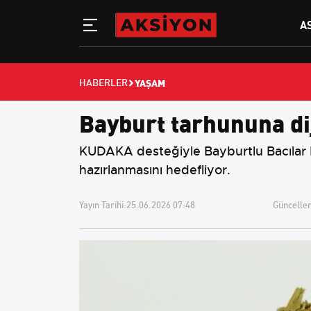
A
YAŞAM
HABERLER
Bayburt tarhununa di
KUDAKA desteğiyle Bayburtlu Bacılar Ka
hazırlanmasını hedefliyor.
Yayın Tarihi:
25.06.2026 07:48
Güncellem