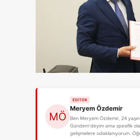
EDİTÖR
Meryem Özdemir
Ben Meryem Özdemir, 24 yaşınd
Gündem'deyim ama spesifik olara
gelişmelere odaklanıyorum. Öğre