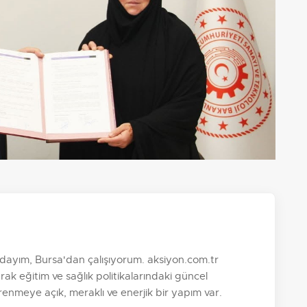
ayım, Bursa'dan çalışıyorum. aksiyon.com.tr
k eğitim ve sağlık politikalarındaki güncel
nmeye açık, meraklı ve enerjik bir yapım var.