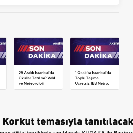
29 Aralık İstanbul'da
1 Ocak'ta İstanbul'da
Okullar Tatil mi? Valilik
Toplu Taşıma
ve Meteoroloji
Ücretsiz: İBB Metro,
Açıklamaları
Metrobüs ve Otobüs
Ek Seferlerini Açıkladı
 Korkut temasıyla tanıtılaca
n dijital içeriklerle tanıtılacak; KUDAKA ile Bayburt