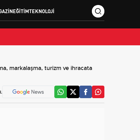
GAZIN
EĞITIM
TEKNOLOJI
ma, markalaşma, turizm ve ihracata
L