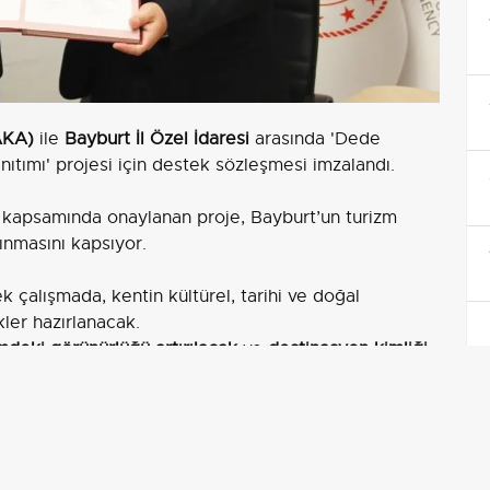
AKA)
ile
Bayburt İl Özel İdaresi
arasında 'Dede
ıtımı' projesi için destek sözleşmesi imzalandı.
kapsamında onaylanan proje, Bayburt’un turizm
ınmasını kapsıyor.
k çalışmada, kentin kültürel, tarihi ve doğal
kler hazırlanacak.
mdeki görünürlüğü artırılacak
ve
destinasyon kimliği
e tarihi alanların daha geniş kitlelere ulaştırılmasına
a katkı sunmayı hedefliyor.