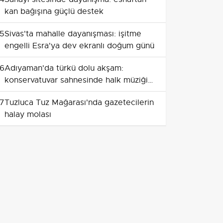
kan bağışına güçlü destek
5
Sivas'ta mahalle dayanışması: işitme
engelli Esra'ya dev ekranlı doğum günü
6
Adıyaman'da türkü dolu akşam:
konservatuvar sahnesinde halk müziği
coşkusu
7
Tuzluca Tuz Mağarası'nda gazetecilerin
halay molası