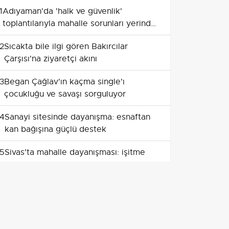
1
Adıyaman'da 'halk ve güvenlik'
toplantılarıyla mahalle sorunları yerinde
ele alınıyor
2
Sıcakta bile ilgi gören Bakırcılar
Çarşısı'na ziyaretçi akını
3
Began Çağlav'ın kaçma single'ı
çocukluğu ve savaşı sorguluyor
4
Sanayi sitesinde dayanışma: esnaftan
kan bağışına güçlü destek
5
Sivas'ta mahalle dayanışması: işitme
engelli Esra'ya dev ekranlı doğum günü
6
Adıyaman'da türkü dolu akşam:
konservatuvar sahnesinde halk müziği
coşkusu
7
Tuzluca Tuz Mağarası'nda gazetecilerin