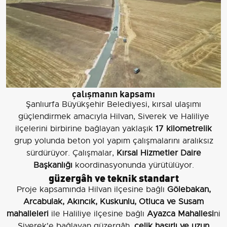
çalışmanın kapsamı
Şanlıurfa Büyükşehir Belediyesi, kırsal ulaşımı
güçlendirmek amacıyla Hilvan, Siverek ve Haliliye
ilçelerini birbirine bağlayan yaklaşık
17 kilometrelik
grup yolunda beton yol yapım çalışmalarını aralıksız
sürdürüyor. Çalışmalar,
Kırsal Hizmetler Daire
Başkanlığı
koordinasyonunda yürütülüyor.
güzergâh ve teknik standart
Proje kapsamında Hilvan ilçesine bağlı
Gölebakan,
Arcabulak, Akıncık, Kuskunlu, Otluca ve Susam
mahalleleri
ile Haliliye ilçesine bağlı
Ayazca Mahallesi
ni
Siverek'e bağlayan güzergâh,
çelik hasırlı ve uzun