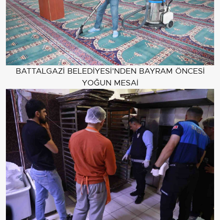
BATTALGAZİ BELEDİYESİ’NDEN BAYRAM ÖNCESİ
YOĞUN MESAİ