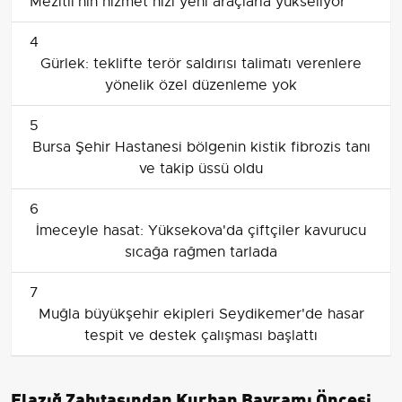
Mezitli'nin hizmet hızı yeni araçlarla yükseliyor
4
Gürlek: teklifte terör saldırısı talimatı verenlere
yönelik özel düzenleme yok
5
Bursa Şehir Hastanesi bölgenin kistik fibrozis tanı
ve takip üssü oldu
6
İmeceyle hasat: Yüksekova'da çiftçiler kavurucu
sıcağa rağmen tarlada
7
Muğla büyükşehir ekipleri Seydikemer'de hasar
tespit ve destek çalışması başlattı
Elazığ Zabıtasından Kurban Bayramı Öncesi