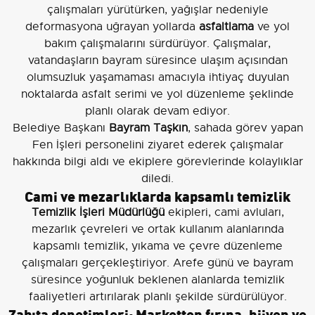
çalışmaları yürütürken, yağışlar nedeniyle
deformasyona uğrayan yollarda
asfaltlama
ve yol
bakım çalışmalarını sürdürüyor. Çalışmalar,
vatandaşların bayram süresince ulaşım açısından
olumsuzluk yaşamaması amacıyla ihtiyaç duyulan
noktalarda asfalt serimi ve yol düzenleme şeklinde
planlı olarak devam ediyor.
Belediye Başkanı
Bayram Taşkın
, sahada görev yapan
Fen İşleri personelini ziyaret ederek çalışmalar
hakkında bilgi aldı ve ekiplere görevlerinde kolaylıklar
diledi.
Cami ve mezarlıklarda kapsamlı temizlik
Temizlik İşleri Müdürlüğü
ekipleri, cami avluları,
mezarlık çevreleri ve ortak kullanım alanlarında
kapsamlı temizlik, yıkama ve çevre düzenleme
çalışmaları gerçekleştiriyor. Arefe günü ve bayram
süresince yoğunluk beklenen alanlarda temizlik
faaliyetleri artırılarak planlı şekilde sürdürülüyor.
Zabıta denetimleri: Marketten fırına, hijyen ve