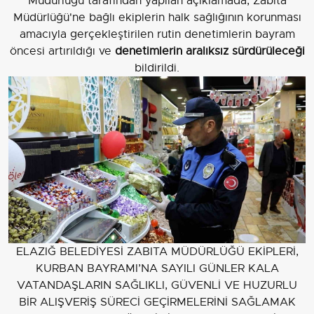
Müdürlüğü tarafından yapılan açıklamada, Zabıta
Müdürlüğü'ne bağlı ekiplerin halk sağlığının korunması
amacıyla gerçekleştirilen rutin denetimlerin bayram
öncesi artırıldığı ve
denetimlerin aralıksız sürdürüleceği
bildirildi.
ELAZIĞ BELEDİYESİ ZABITA MÜDÜRLÜĞÜ EKİPLERİ,
KURBAN BAYRAMI’NA SAYILI GÜNLER KALA
VATANDAŞLARIN SAĞLIKLI, GÜVENLİ VE HUZURLU
BİR ALIŞVERİŞ SÜRECİ GEÇİRMELERİNİ SAĞLAMAK