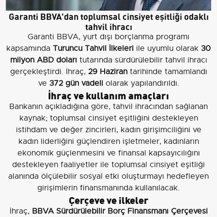
Garanti BBVA'dan toplumsal cinsiyet eşitliği odaklı
tahvil ihracı
Garanti BBVA, yurt dışı borçlanma programı
kapsamında
Turuncu Tahvil İlkeleri
ile uyumlu olarak
30
milyon ABD doları
tutarında sürdürülebilir tahvil ihracı
gerçekleştirdi. İhraç,
29 Haziran
tarihinde tamamlandı
ve
372 gün vadeli
olarak yapılandırıldı.
İhraç ve kullanım amaçları
Bankanın açıkladığına göre, tahvil ihracından sağlanan
kaynak; toplumsal cinsiyet eşitliğini destekleyen
istihdam ve değer zincirleri, kadın girişimciliğini ve
kadın liderliğini güçlendiren işletmeler, kadınların
ekonomik güçlenmesini ve finansal kapsayıcılığını
destekleyen faaliyetler ile toplumsal cinsiyet eşitliği
alanında ölçülebilir sosyal etki oluşturmayı hedefleyen
girişimlerin finansmanında kullanılacak.
Çerçeve ve ilkeler
İhraç,
BBVA Sürdürülebilir Borç Finansmanı Çerçevesi