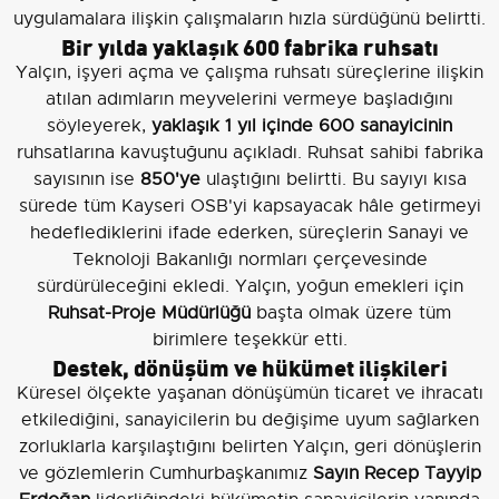
uygulamalara ilişkin çalışmaların hızla sürdüğünü belirtti.
Bir yılda yaklaşık 600 fabrika ruhsatı
Yalçın, işyeri açma ve çalışma ruhsatı süreçlerine ilişkin
atılan adımların meyvelerini vermeye başladığını
söyleyerek,
yaklaşık 1 yıl içinde 600 sanayicinin
ruhsatlarına kavuştuğunu açıkladı. Ruhsat sahibi fabrika
sayısının ise
850'ye
ulaştığını belirtti. Bu sayıyı kısa
sürede tüm Kayseri OSB'yi kapsayacak hâle getirmeyi
hedeflediklerini ifade ederken, süreçlerin Sanayi ve
Teknoloji Bakanlığı normları çerçevesinde
sürdürüleceğini ekledi. Yalçın, yoğun emekleri için
Ruhsat-Proje Müdürlüğü
başta olmak üzere tüm
birimlere teşekkür etti.
Destek, dönüşüm ve hükümet ilişkileri
Küresel ölçekte yaşanan dönüşümün ticaret ve ihracatı
etkilediğini, sanayicilerin bu değişime uyum sağlarken
zorluklarla karşılaştığını belirten Yalçın, geri dönüşlerin
ve gözlemlerin Cumhurbaşkanımız
Sayın Recep Tayyip