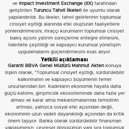
ve
Impact Investment Exchange (IIX)
tarafından
geliştirilen
Turuncu Tahvil İlkeleri
ile uyumlu olarak
yapılandırıldı. Bu ilkeler, tahvil gelirlerinin toplumsal
cinsiyet eşitliği alanında etki oluşturan faaliyetlere
yönlendirilmesini; ihraççı kurumların toplumsal cinsiyet
bakış açısını yatırım süreçlerine entegre etmesini,
liderlikte çeşitliliği ve kapsayıcı kurumsal yönetişim
uygulamalarını güçlendirmesini esas alıyor.
Yetkili açıklaması
Garanti BBVA Genel Müdürü Mahmut Akten
konuya
ilişkin olarak, "Toplumsal cinsiyet eşitliği, sürdürülebilir
kalkınmanın ve kapsayıcı büyümenin temel
unsurlarından biri. Kadınların ekonomik hayata daha
güçlü katılımı, girişimcilik ekosisteminde daha fazla yer
alması ve karar alma mekanizmalarında temsilinin
artması, yalnızca sosyal etki açısından değil,
ekonominin uzun vadeli dayanıklılığı açısından da kritik
önem taşıyor. Banka olarak sürdürülebilir finansman
yaklaşımımızı; çevresel dönüşümün yanı sıra toplumsal