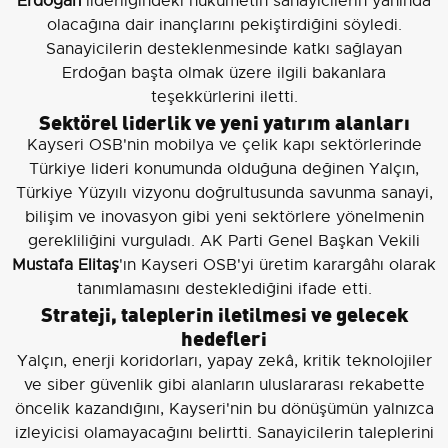
Erdoğan
liderliğindeki hükümetin sanayicilerin yanında
olacağına dair inançlarını pekiştirdiğini söyledi.
Sanayicilerin desteklenmesinde katkı sağlayan
Erdoğan başta olmak üzere ilgili bakanlara
teşekkürlerini iletti.
Sektörel liderlik ve yeni yatırım alanları
Kayseri OSB'nin mobilya ve çelik kapı sektörlerinde
Türkiye lideri konumunda olduğuna değinen Yalçın,
Türkiye Yüzyılı vizyonu doğrultusunda savunma sanayi,
bilişim ve inovasyon gibi yeni sektörlere yönelmenin
gerekliliğini vurguladı. AK Parti Genel Başkan Vekili
Mustafa Elitaş
'ın Kayseri OSB'yi üretim karargâhı olarak
tanımlamasını desteklediğini ifade etti.
Strateji, taleplerin iletilmesi ve gelecek
hedefleri
Yalçın, enerji koridorları, yapay zekâ, kritik teknolojiler
ve siber güvenlik gibi alanların uluslararası rekabette
öncelik kazandığını, Kayseri'nin bu dönüşümün yalnızca
izleyicisi olamayacağını belirtti. Sanayicilerin taleplerini