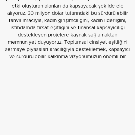
etki oluşturan alanları da kapsayacak şekilde ele
alıyoruz. 30 milyon dolar tutarındaki bu sürdürülebilir
tahvil ihracıyla; kadın girişimciliğini, kadın liderliğini,
istihdamda fırsat eşitliğini ve finansal kapsayıcılığı
destekleyen projelere kaynak sağlamaktan
memnuniyet duyuyoruz. Toplumsal cinsiyet eşitliğini
sermaye piyasaları aracılığıyla desteklemek, kapsayıcı
ve sürdürülebilir kalkınma vizyonumuzun önemli bir
parçası." dedi.
Bu işlemle Garanti BBVA
, toplumsal cinsiyet eşitliği
odaklı somut etki oluşturacak projelere kaynak
sağlayarak kadınların ekonomik hayata katılımını, kadın
girişimciliğini ve finansal kapsayıcılığın artırılmasını
desteklemeyi hedefliyor.