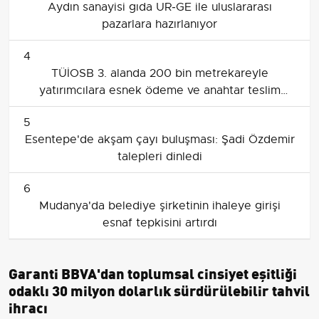
Aydın sanayisi gıda UR‑GE ile uluslararası
pazarlara hazırlanıyor
4
TÜİOSB 3. alanda 200 bin metrekareyle
yatırımcılara esnek ödeme ve anahtar teslim
fırsatı sunuyor
5
Esentepe'de akşam çayı buluşması: Şadi Özdemir
talepleri dinledi
6
Mudanya'da belediye şirketinin ihaleye girişi
esnaf tepkisini artırdı
Garanti BBVA'dan toplumsal cinsiyet eşitliği
odaklı 30 milyon dolarlık sürdürülebilir tahvil
ihracı