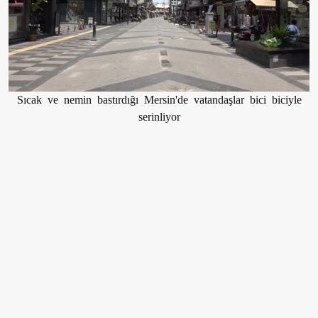
Sıcak ve nemin bastırdığı Mersin'de vatandaşlar bici biciyle
serinliyor
EDİTÖR
Hüseyin Aydın
Ben Hüseyin Aydın, 34 yaşındayım, İstanbul'dayım.
aksiyon.com.tr'nin Gündem ekibinde adliye ve hukuk