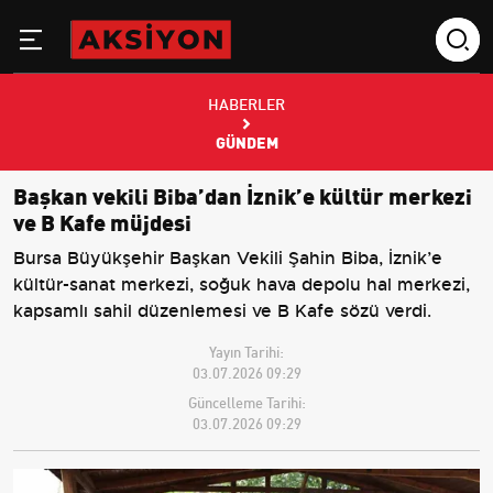
HABERLER
GÜNDEM
Başkan vekili Biba’dan İznik’e kültür merkezi
ve B Kafe müjdesi
Bursa Büyükşehir Başkan Vekili Şahin Biba, İznik’e
kültür-sanat merkezi, soğuk hava depolu hal merkezi,
kapsamlı sahil düzenlemesi ve B Kafe sözü verdi.
Yayın Tarihi:
03.07.2026 09:29
Güncelleme Tarihi:
03.07.2026 09:29