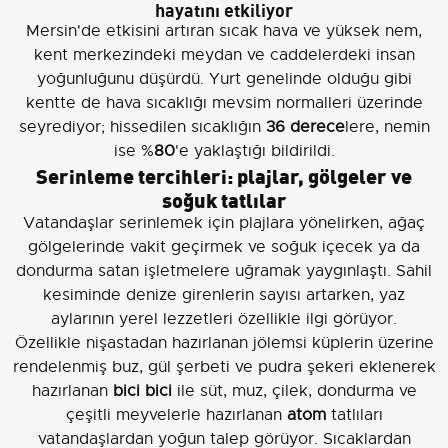
hayatını etkiliyor
Mersin'de etkisini artıran sıcak hava ve yüksek nem,
kent merkezindeki meydan ve caddelerdeki insan
yoğunluğunu düşürdü. Yurt genelinde olduğu gibi
kentte de hava sıcaklığı mevsim normalleri üzerinde
seyrediyor; hissedilen sıcaklığın
36 derece
lere, nemin
ise %
80
'e yaklaştığı bildirildi.
Serinleme tercihleri: plajlar, gölgeler ve
soğuk tatlılar
Vatandaşlar serinlemek için plajlara yönelirken, ağaç
gölgelerinde vakit geçirmek ve soğuk içecek ya da
dondurma satan işletmelere uğramak yaygınlaştı. Sahil
kesiminde denize girenlerin sayısı artarken, yaz
aylarının yerel lezzetleri özellikle ilgi görüyor.
Özellikle nişastadan hazırlanan jölemsi küplerin üzerine
rendelenmiş buz, gül şerbeti ve pudra şekeri eklenerek
hazırlanan
bici bici
ile süt, muz, çilek, dondurma ve
çeşitli meyvelerle hazırlanan
atom
tatlıları
vatandaşlardan yoğun talep görüyor. Sıcaklardan