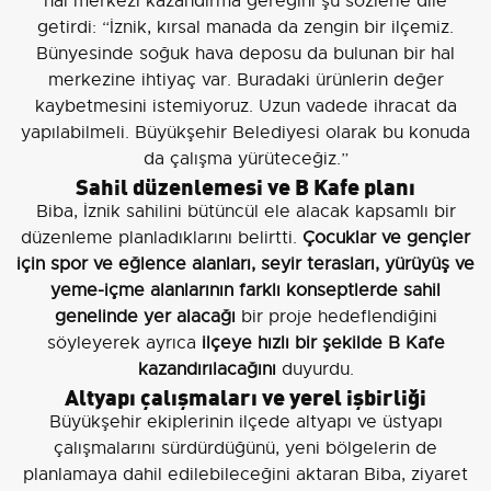
hal merkezi kazandırma gereğini şu sözlerle dile
getirdi: “İznik, kırsal manada da zengin bir ilçemiz.
Bünyesinde soğuk hava deposu da bulunan bir hal
merkezine ihtiyaç var. Buradaki ürünlerin değer
kaybetmesini istemiyoruz. Uzun vadede ihracat da
yapılabilmeli. Büyükşehir Belediyesi olarak bu konuda
da çalışma yürüteceğiz.”
Sahil düzenlemesi ve B Kafe planı
Biba, İznik sahilini bütüncül ele alacak kapsamlı bir
düzenleme planladıklarını belirtti.
Çocuklar ve gençler
için spor ve eğlence alanları, seyir terasları, yürüyüş ve
yeme-içme alanlarının farklı konseptlerde sahil
genelinde yer alacağı
bir proje hedeflendiğini
söyleyerek ayrıca
ilçeye hızlı bir şekilde B Kafe
kazandırılacağını
duyurdu.
Altyapı çalışmaları ve yerel işbirliği
Büyükşehir ekiplerinin ilçede altyapı ve üstyapı
çalışmalarını sürdürdüğünü, yeni bölgelerin de
planlamaya dahil edilebileceğini aktaran Biba, ziyaret