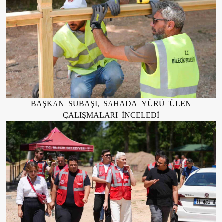
BAŞKAN SUBAŞI, SAHADA YÜRÜTÜLEN
ÇALIŞMALARI İNCELEDİ