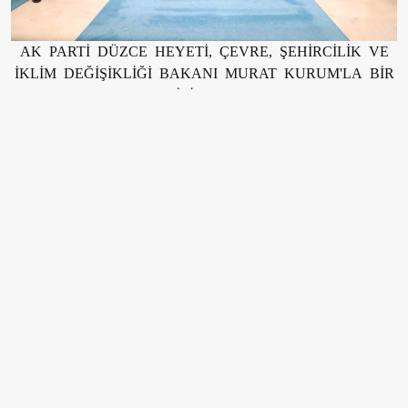
AK PARTİ DÜZCE HEYETİ, ÇEVRE, ŞEHİRCİLİK VE
İKLİM DEĞİŞİKLİĞİ BAKANI MURAT KURUM'LA BİR
ARAYA GELEREK İLİN YATIRIM VE ALTYAPI
İHTİYAÇLARINI GÖRÜŞTÜ. GÖRÜŞME SONUCUNDA
DÜZCE VE İLÇELERİNDE HAYATA GEÇİRİLECEK
PROJELER İÇİN YAKLAŞIK 950 MİLYON LİRALIK
HİBE VE KREDİ DESTEĞİ SAĞLANDI.
EDİTÖR
Mustafa Şahin