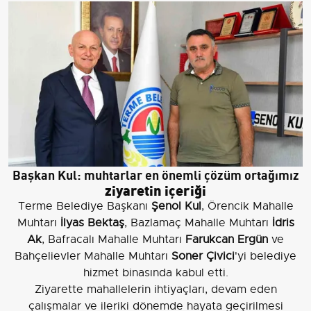
Başkan Kul: muhtarlar en önemli çözüm ortağımız
ziyaretin içeriği
Terme Belediye Başkanı
Şenol Kul
, Örencik Mahalle
Muhtarı
İlyas Bektaş
, Bazlamaç Mahalle Muhtarı
İdris
Ak
, Bafracalı Mahalle Muhtarı
Farukcan Ergün
ve
Bahçelievler Mahalle Muhtarı
Soner Çivici
'yi belediye
hizmet binasında kabul etti.
Ziyarette mahallelerin ihtiyaçları, devam eden
çalışmalar ve ileriki dönemde hayata geçirilmesi