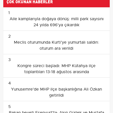
ÇOK OKUNAN HABERLER
1
Aile kamplarıyla doğaya dönüş: milli park sayısını
24 yılda 696'ya çıkardık
2
Meclis oturumunda Kurti’ye yumurtalı saldırı:
oturum ara verildi
3
Kongre süreci başladı: MHP Kütahya ilçe
toplantıları 13-18 ağustos arasında
4
Yunusemre'de MHP ilçe başkanlığına Ali Özkan
getirildi
5
Bakan heyeti Esenyurt'ta: Akın Gürlek ve Mustafa