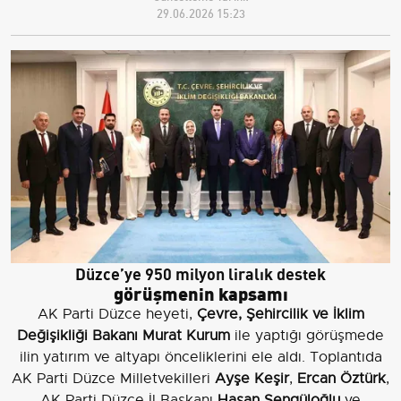
29.06.2026 15:23
Düzce’ye 950 milyon liralık destek
görüşmenin kapsamı
AK Parti Düzce heyeti,
Çevre, Şehircilik ve İklim
Değişikliği Bakanı Murat Kurum
ile yaptığı görüşmede
ilin yatırım ve altyapı önceliklerini ele aldı. Toplantıda
AK Parti Düzce Milletvekilleri
Ayşe Keşir
,
Ercan Öztürk
,
AK Parti Düzce İl Başkanı
Hasan Şengüloğlu
ve