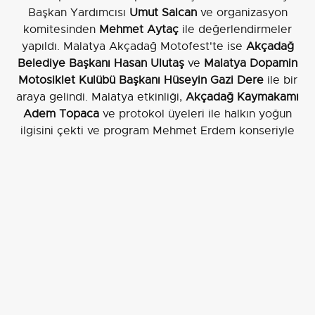
Başkan Yardımcısı
Umut Salcan
ve organizasyon
komitesinden
Mehmet Aytaç
ile değerlendirmeler
yapıldı. Malatya Akçadağ Motofest'te ise
Akçadağ
Belediye Başkanı Hasan Ulutaş
ve
Malatya Dopamin
Motosiklet Kulübü Başkanı Hüseyin Gazi Dere
ile bir
araya gelindi. Malatya etkinliği,
Akçadağ Kaymakamı
Adem Topaca
ve protokol üyeleri ile halkın yoğun
ilgisini çekti ve program Mehmet Erdem konseriyle
sona erdi.
Motosiklet kültüründen isimlerle söyleşiler
Gaziantep Motofest'te Quick Sigorta, acenteleriyle
birlikte motosiklet dünyasının tanınmış isimlerini
ağırladı. Motosikletli Polis Eğitmeni
Adil Kahraman
,
gezgin içerik üreticisi
Musa Toprakçı
ve milli motokros
sporcusu
Burak Osanmaz
ile güvenli sürüş, seyahat
deneyimleri ve motokros üzerine söyleşiler
gerçekleştirildi.
Yönetici değerlendirmesi