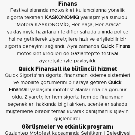
Finans
Festival alanında motosiklet kullanıcılarına yönelik
sigorta teklifleri
KASKONOMİQ
yaklaşımıyla sunuldu.
"Motora KASKONOMİQ, Her Yaşa, Her Araca"
yaklaşımıyla hazırlanan teklifler sahada anında poliçe
haline getirilerek ziyaretçilere hızlı ve erişilebilir bir
sigorta deneyimi sağlandı. Aynı zamanda
Quick Finans
motosiklet kredileri de Gaziantep'te festival
ziyaretçileriyle paylaşıldı.
Quick Finansall ile bütüncül hizmet
Quick Sigorta'nın sigorta, finansman, ödeme sistemleri
ve mobilite çözümlerini bir araya getiren
Quick
Finansall
yaklaşımı motofest alanlarında da görünür
oldu. Ziyaretçiler hem sigorta hem de finansman
seçenekleri hakkında bilgi alırken, acenteler sahada
müşterilerle birebir temas kurarak danışmanlık işlevini
güçlendirdi.
Görüşmeler ve etkinlik programı
Gaziantep Motofest kapsamında Şehitkamil Belediyesi