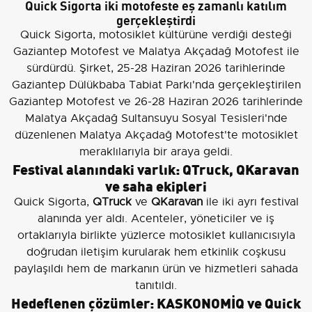
Quick Sigorta iki motofeste eş zamanlı katılım
gerçekleştirdi
Quick Sigorta, motosiklet kültürüne verdiği desteği
Gaziantep Motofest ve Malatya Akçadağ Motofest ile
sürdürdü. Şirket, 25-28 Haziran 2026 tarihlerinde
Gaziantep Dülükbaba Tabiat Parkı'nda gerçekleştirilen
Gaziantep Motofest ve 26-28 Haziran 2026 tarihlerinde
Malatya Akçadağ Sultansuyu Sosyal Tesisleri'nde
düzenlenen Malatya Akçadağ Motofest'te motosiklet
meraklılarıyla bir araya geldi.
Festival alanındaki varlık: QTruck, QKaravan
ve saha ekipleri
Quick Sigorta,
QTruck
ve
QKaravan
ile iki ayrı festival
alanında yer aldı. Acenteler, yöneticiler ve iş
ortaklarıyla birlikte yüzlerce motosiklet kullanıcısıyla
doğrudan iletişim kurularak hem etkinlik coşkusu
paylaşıldı hem de markanın ürün ve hizmetleri sahada
tanıtıldı.
Hedeflenen çözümler: KASKONOMİQ ve Quick