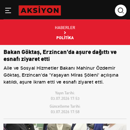
HABERLER
POLITIKA
Bakan Göktaş, Erzincan'da aşure dağıttı ve
esnafı ziyaret etti
Aile ve Sosyal Hizmetler Bakanı Mahinur Özdemir
Göktaş, Erzincan'da 'Yaşayan Miras Şöleni' açılışına
katıldı, aşure ikram etti ve esnafı ziyaret etti.
Yayın Tarihi:
03.07.2026 17:53
Güncelleme Tarihi:
03.07.2026 17:58