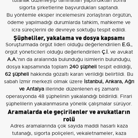
tutanak düzenleyip tamiratları yaptırdıktan sonra
sigorta şirketlerine başvurdukları saptandı.
Bu yöntemle eksper incelemesini zorlaştıran örgütün,
ödeme yapılmadığı durumlarda tahkim, mahkeme ve
icra süreçlerini de devreye soktuğu tespit edildi.
Şüpheliler, yakalama ve dosya kapsamı
Soruşturmada örgüt lideri olduğu değerlendirilen
E.G.
,
örgüt yöneticileri olduğu değerlendirilen
Ç.İ.
ve avukat
A.A.
'nın da aralarında bulunduğu isimlerin bulunduğu;
dosya kapsamında toplam
240 şüpheli
tespit edildiği,
62 şüpheli
hakkında gözaltı kararı verildiği belirtildi. Bu
sabah İzmir merkezli olmak üzere
İstanbul, Ankara, Ağrı
ve Antalya
illerinde düzenlenen eş zamanlı
operasyonda 48 şüphelinin yakalandığı bildirildi. Firari
şüphelilerin yakalanmasına yönelik çalışmalar sürüyor.
Aramalarda ele geçirilenler ve avukatların
rolü
Adres aramalarında çok sayıda maddi hasarlı kaza
tutanağı, sigorta poliçeleri, vekaletnameler, kaza