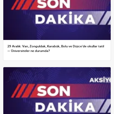
29 Aralık: Van, Zonguldak, Karabük, Bolu ve Düzce'de okullar tatil
— Üniversiteler ne durumda?