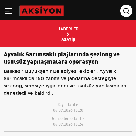
HABERLER
ASAYIŞ
Ayvalık Sarımsaklı plajlarında şezlong ve
usulsüz yapılaşmalara operasyon
Balıkesir Büyükşehir Belediyesi ekipleri, Ayvalık
Sarımsaklı’da 150 zabıta ve jandarma desteğiyle
şezlong, şemsiye işgallerini ve usulsüz yapılaşmaları
denetledi ve kaldırdı.
Yayın Tarihi:
06.07.2026 13:20
Güncelleme Tarihi:
06.07.2026 13:24