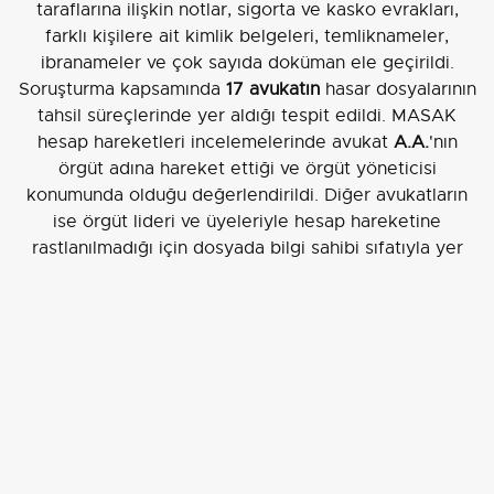
taraflarına ilişkin notlar, sigorta ve kasko evrakları,
farklı kişilere ait kimlik belgeleri, temliknameler,
ibranameler ve çok sayıda doküman ele geçirildi.
Soruşturma kapsamında
17 avukatın
hasar dosyalarının
tahsil süreçlerinde yer aldığı tespit edildi. MASAK
hesap hareketleri incelemelerinde avukat
A.A.
'nın
örgüt adına hareket ettiği ve örgüt yöneticisi
konumunda olduğu değerlendirildi. Diğer avukatların
ise örgüt lideri ve üyeleriyle hesap hareketine
rastlanılmadığı için dosyada bilgi sahibi sıfatıyla yer
aldıkları anlaşıldı.
Soruşturma ve operasyonla ilgili işlemlerin sürdüğü
bildirildi.