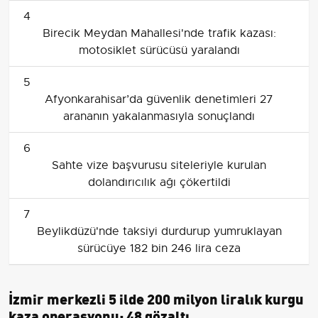
4
Birecik Meydan Mahallesi'nde trafik kazası:
motosiklet sürücüsü yaralandı
5
Afyonkarahisar’da güvenlik denetimleri 27
arananın yakalanmasıyla sonuçlandı
6
Sahte vize başvurusu siteleriyle kurulan
dolandırıcılık ağı çökertildi
7
Beylikdüzü'nde taksiyi durdurup yumruklayan
sürücüye 182 bin 246 lira ceza
İzmir merkezli 5 ilde 200 milyon liralık kurgu
kaza operasyonu: 48 gözaltı