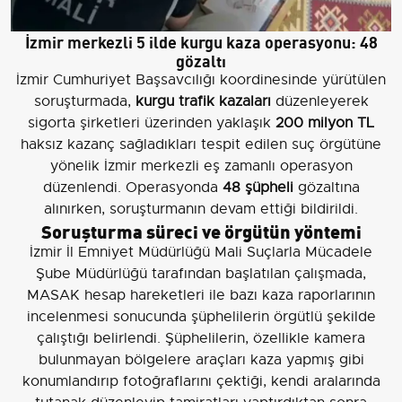
İzmir merkezli 5 ilde kurgu kaza operasyonu: 48
gözaltı
İzmir Cumhuriyet Başsavcılığı koordinesinde yürütülen
soruşturmada,
kurgu trafik kazaları
düzenleyerek
sigorta şirketleri üzerinden yaklaşık
200 milyon TL
haksız kazanç sağladıkları tespit edilen suç örgütüne
yönelik İzmir merkezli eş zamanlı operasyon
düzenlendi. Operasyonda
48 şüpheli
gözaltına
alınırken, soruşturmanın devam ettiği bildirildi.
Soruşturma süreci ve örgütün yöntemi
İzmir İl Emniyet Müdürlüğü Mali Suçlarla Mücadele
Şube Müdürlüğü tarafından başlatılan çalışmada,
MASAK hesap hareketleri ile bazı kaza raporlarının
incelenmesi sonucunda şüphelilerin örgütlü şekilde
çalıştığı belirlendi. Şüphelilerin, özellikle kamera
bulunmayan bölgelere araçları kaza yapmış gibi
konumlandırıp fotoğraflarını çektiği, kendi aralarında