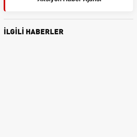
İLGİLİ HABERLER
1 Ocak'ta İstanbul'da Toplu Taşıma Ücretsiz: İBB Metro, Metrobüs
ve Otobüs Ek Seferlerini Açıkladı