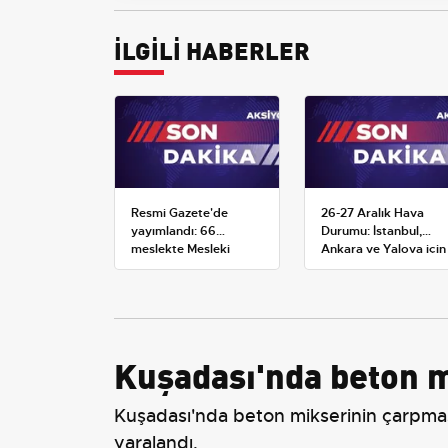
İLGİLİ HABERLER
Resmi Gazete'de
26-27 Aralık Hava
yayımlandı: 66
Durumu: İstanbul,
meslekte Mesleki
Ankara ve Yalova için
Yeterlilik Belgesi
Kar Tahminleri
zorunluluğu
Kuşadası'nda beton mi
Kuşadası'nda beton mikserinin çarpmas
yaralandı.