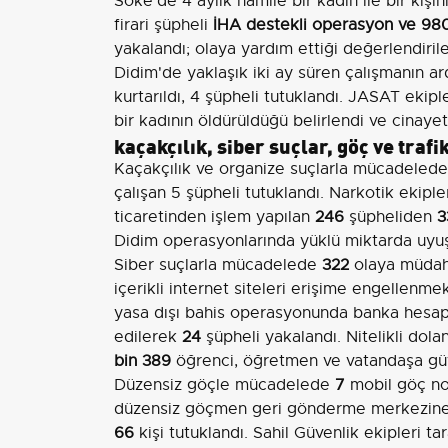
Söke'de 4 aylık hamile bir kadın ile bir kişi
firari şüpheli
İHA destekli operasyon ve 980
yakalandı; olaya yardım ettiği değerlendirilen
Didim'de yaklaşık iki ay süren çalışmanın
kurtarıldı, 4 şüpheli tutuklandı. JASAT ekipl
bir kadının öldürüldüğü belirlendi ve cinayet 
kaçakçılık, siber suçlar, göç ve trafi
Kaçakçılık ve organize suçlarla mücadeled
çalışan 5 şüpheli tutuklandı. Narkotik ekip
ticaretinden işlem yapılan
246
şüpheliden
3
Didim operasyonlarında yüklü miktarda uyuş
Siber suçlarla mücadelede
322
olaya müdaha
içerikli internet siteleri erişime engellenme
yasa dışı bahis operasyonunda banka hesa
edilerek
24
şüpheli yakalandı. Nitelikli dola
bin 389
öğrenci, öğretmen ve vatandaşa güven
Düzensiz göçle mücadelede
7
mobil göç n
düzensiz göçmen geri gönderme merkezine 
66
kişi tutuklandı. Sahil Güvenlik ekipleri t