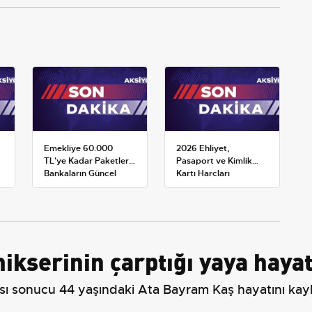
Emekliye 60.000
2026 Ehliyet,
TL'ye Kadar Paketler:
Pasaport ve Kimlik
Bankaların Güncel
Kartı Harçları
Promosyon ve Ek
Resmileşti: Yeni
Avantajları
Tarifeler ve Geçerlilik
Tarihi
kserinin çarptığı yaya hayat
ı sonucu 44 yaşındaki Ata Bayram Kaş hayatını kayb