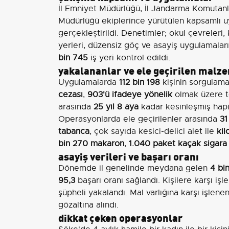
İl Emniyet Müdürlüğü, İl Jandarma Komutanlığ
Müdürlüğü ekiplerince yürütülen kapsamlı
gerçekleştirildi. Denetimler; okul çevreleri, 
yerleri, düzensiz göç ve asayiş uygulamaları
bin 745
iş yeri kontrol edildi.
yakalananlar ve ele geçirilen malz
Uygulamalarda
112 bin 198
kişinin sorgulama
cezası
,
903'ü ifadeye yönelik
olmak üzere 
arasında
25 yıl 8 aya
kadar kesinleşmiş hapi
Operasyonlarda ele geçirilenler arasında
31
tabanca
, çok sayıda kesici-delici alet ile
ki
bin 270 makaron
,
1.040 paket kaçak sigara
asayiş verileri ve başarı oranı
Dönemde il genelinde meydana gelen
4 bi
95,3
başarı oranı sağlandı. Kişilere karşı iş
şüpheli yakalandı. Mal varlığına karşı işlene
gözaltına alındı.
dikkat çeken operasyonlar