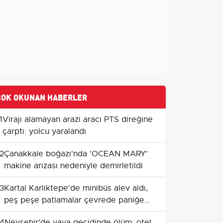
ÇOK OKUNAN HABERLER
1
Virajı alamayan arazi aracı PTS direğine
çarptı: yolcu yaralandı
2
Çanakkale boğazı'nda 'OCEAN MARY'
makine arızası nedeniyle demirletildi
3
Kartal Karlıktepe'de minibüs alev aldı,
peş peşe patlamalar çevrede paniğe
yol açtı
4
Nevşehir'de yaya geçidinde ölüm: otel