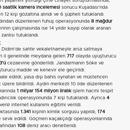
nin yaşamını yitirdiği çifte cinayet soruşturmasında,
 saatlik kamera incelemesi
sonucu Kuşadası'nda
 12 kişi gözaltına alındı ve 6 şüpheli tutuklandı.
 ardından düzenlenen fuhuş operasyonunda
8 mağdur
erinin çalışmasında ise 14 yıldır kayıp olarak aranan
zanlısı tutuklandı.
k
e Didim'de sahte vekaletnameyle arsa satmaya
leri il genelinde meydana gelen
717
olayda uyuşturucu
3'ü
cezaevine gönderildi. Jandarmanın Söke ve
turucu madde ve kenevir ele geçirildi.
le edildi; yasa dışı bahis oynatan ve müstehcen
k üzere bildirildi. Aydın merkezli 10 ilde düzenlenen
plarında
1 milyar 154 milyon liralık
işlem hacmi tespit
ndırıcılık operasyonunda 7 kişi tutuklandı. Ayrıca
4
li internet kullanımı eğitimi verildi.
oktasında
1.341
kişinin kimlik sorgusu yapıldı;
174
sevk edildi. Göçmen kaçakçılığı operasyonlarında
arafından
108
deniz aracı denetlendi.