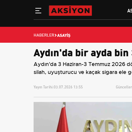
A
ASAYIŞ
HABERLER
Aydın'da bir ayda bin
Aydın'da 3 Haziran-3 Temmuz 2026 dön
silah, uyuşturucu ve kaçak sigara ele ge
Yayın Tarihi:
03.07.2026 13:55
Güncellem