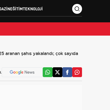
GAZIN
EĞITIM
TEKNOLOJI
 aranan şahıs yakalandı; çok sayıda
L