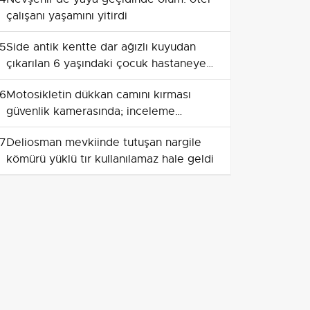
çalışanı yaşamını yitirdi
5
Side antik kentte dar ağızlı kuyudan
çıkarılan 6 yaşındaki çocuk hastaneye
götürüldü
6
Motosikletin dükkan camını kırması
güvenlik kamerasında; inceleme
sırasında bıçaklı arbede
7
Deliosman mevkiinde tutuşan nargile
kömürü yüklü tır kullanılamaz hale geldi