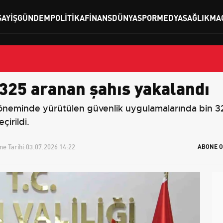
SAYIŞ
GÜNDEM
POLITIKA
FINANS
DÜNYA
SPOR
MEDYA
SAĞLIK
MA
 325 aranan şahıs yakalandı
eminde yürütülen güvenlik uygulamalarında bin 325
çirildi.
e Tarihi:
03.07.2026 14:22
ABONE O