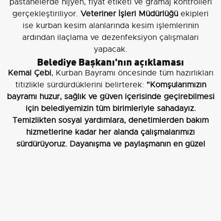
pastanelerde hijyen, fiyat etiketi ve gramaj kontrolleri
gerçekleştiriliyor.
Veteriner İşleri Müdürlüğü
ekipleri
ise kurban kesim alanlarında kesim işlemlerinin
ardından ilaçlama ve dezenfeksiyon çalışmaları
yapacak.
Belediye Başkanı'nın açıklaması
Kemal Çebi
, Kurban Bayramı öncesinde tüm hazırlıkları
titizlikle sürdürdüklerini belirterek:
"Komşularımızın
bayramı huzur, sağlık ve güven içerisinde geçirebilmesi
için belediyemizin tüm birimleriyle sahadayız.
Temizlikten sosyal yardımlara, denetimlerden bakım
hizmetlerine kadar her alanda çalışmalarımızı
sürdürüyoruz. Dayanışma ve paylaşmanın en güzel
şekilde yaşandığı bir bayram diliyor, tüm
vatandaşlarımızın Kurban Bayramı’nı şimdiden
kutluyorum"
.