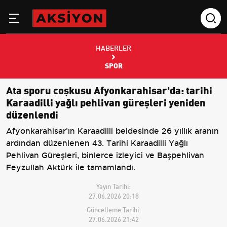
HABERLER
SPOR
Ata sporu coşkusu Afyonkarahisar'da: tarihi
Karaadilli yağlı pehlivan güreşleri yeniden
düzenlendi
Afyonkarahisar'ın Karaadilli beldesinde 26 yıllık aranın
ardından düzenlenen 43. Tarihi Karaadilli Yağlı
Pehlivan Güreşleri, binlerce izleyici ve Başpehlivan
Feyzullah Aktürk ile tamamlandı.
Yayın Tarihi:
27.06.2026 20:18
Güncelleme Tarihi:
27.06.2026 21:42