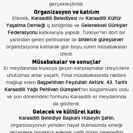
gerçekleştirildi.
Organizasyon ve katılım
Etkinlik,
Karaadilli Belediyesi
ile
Karaadilli Kültür
Yaşatma Derneği
iş birliğinde ve
Geleneksel Güreşler
Federasyonu
katkılarıyla yapıldı. Türkiye'nin dört bir
yanından gelen pehlivanlar ile
binlerce güreşsever
organizasyona katılarak gün boyu süren müsabakaları
izledi.
Müsabakalar ve sonuçlar
Er meydanında kıyasıya geçen karşılaşmalar izleyicilere
unutulmaz anlar yaşattı. Final müsabakasında rakibini
mağlup eden
Başpehlivan Feyzullah Aktürk
,
43. Tarihi
Karaadilli Yağlı Pehlivan Güreşleri
'nin başpehlivanı oldu
ve son dönemdeki formunu Karaadilli er meydanında
da gösterdi.
Gelecek ve kültürel katkı
Karaadilli Belediye Başkanı Hüseyin Şahin
,
organizasyonun yeniden hayat bulmasında emeği
geçenlere teşekkür ederek yağlı güreş geleneğini