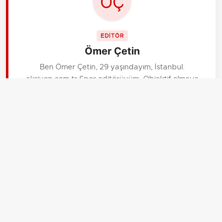
EDİTÖR
Ömer Çetin
Ben Ömer Çetin, 29 yaşındayım, İstanbul.
aksiyon.com.tr Spor editörüyüm. Objektif olmaya
çalışırım ama tutkumu gizleyemem. Futbol
transferleri, maç analizleri ve kulüp iç gelişmeleri
benden sorulur. Arada biraz polemik yaratmayı da
severim!
İLGİLİ HABERLER