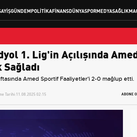
SAYIŞ
GÜNDEM
POLITIKA
FINANS
DÜNYA
SPOR
MEDYA
SAĞLIK
MA
ol 1. Lig'in Açılışında Amed 
 Sağladı
aftasında Amed Sportif Faaliyetler'i 2-0 mağlup etti.
e Tarihi:
11.08.2025 02:15
ABONE O