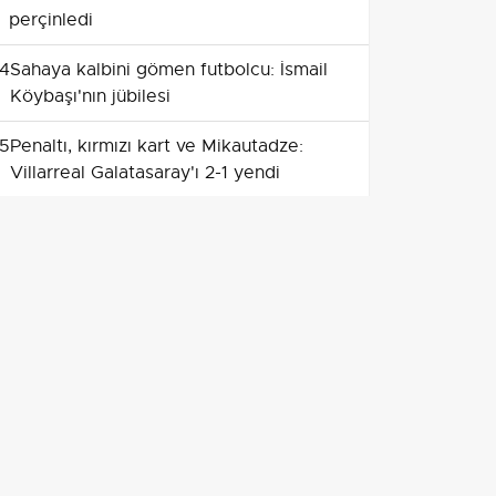
perçinledi
4
Sahaya kalbini gömen futbolcu: İsmail
Köybaşı'nın jübilesi
5
Penaltı, kırmızı kart ve Mikautadze:
Villarreal Galatasaray'ı 2-1 yendi
6
Galatasaray RAMS Park'ta Villarreal'e
2-1 yenildi, taraftar transferleri sordu
7
Kayserispor kadrosunu 8 yabancıyla
güçlendirdi: lisansları tamamlandı