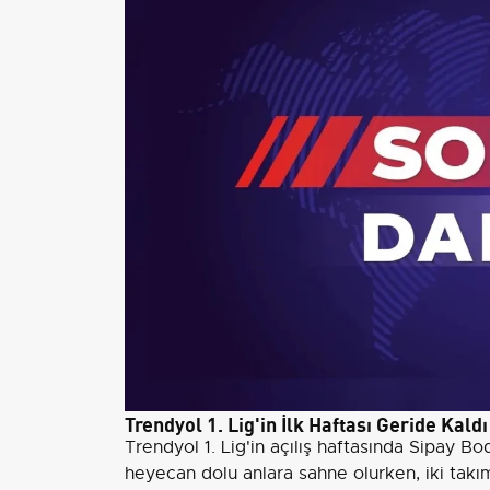
Trendyol 1. Lig'in İlk Haftası Geride Kaldı
Trendyol 1. Lig'in açılış haftasında Sipay B
heyecan dolu anlara sahne olurken, iki takım d