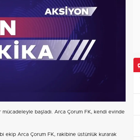
i bir mücadeleyle başladı. Arca Çorum FK, kendi evinde
i ekip Arca Çorum FK, rakibine üstünlük kurarak