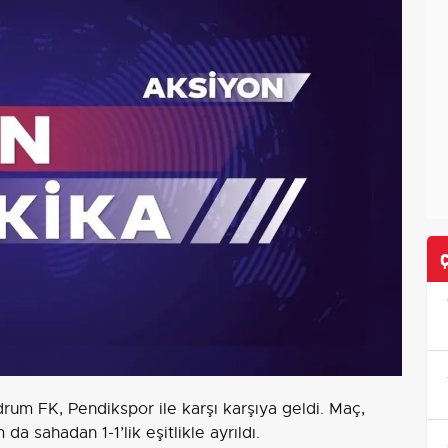
odrum FK, Pendikspor ile karşı karşıya geldi. Maç,
a sahadan 1-1’lik eşitlikle ayrıldı.