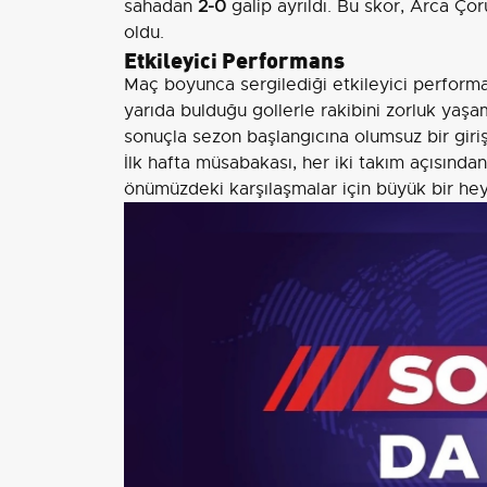
sahadan
2-0
galip ayrıldı. Bu skor, Arca Ç
oldu.
Etkileyici Performans
Maç boyunca sergilediği etkileyici performa
yarıda bulduğu gollerle rakibini zorluk yaşam
sonuçla sezon başlangıcına olumsuz bir giri
İlk hafta müsabakası, her iki takım açısından
önümüzdeki karşılaşmalar için büyük bir hey