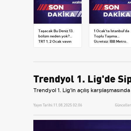
Taşacak Bu Deniz 13.
1 Ocak'ta İstanbul'da
bölüm neden yok?
Toplu Taşıma
TRT 1, 2 Ocak yayın
Ücretsiz: İBB Metro,
planını değiştirdi
Metrobüs ve Otobüs
Ek Seferlerini Açıkladı
Trendyol 1. Lig'de S
Trendyol 1. Lig'in açılış karşılaşmasında
Yayın Tarihi:
11.08.2025 02:06
Güncellem