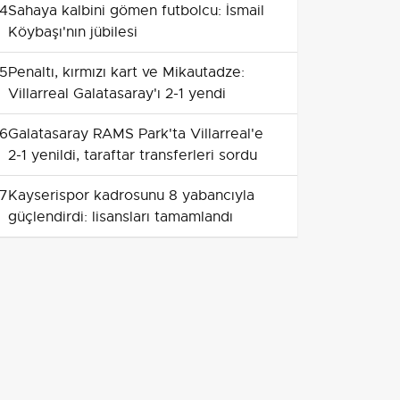
4
Sahaya kalbini gömen futbolcu: İsmail
Köybaşı'nın jübilesi
5
Penaltı, kırmızı kart ve Mikautadze:
Villarreal Galatasaray'ı 2-1 yendi
6
Galatasaray RAMS Park'ta Villarreal'e
2-1 yenildi, taraftar transferleri sordu
7
Kayserispor kadrosunu 8 yabancıyla
güçlendirdi: lisansları tamamlandı