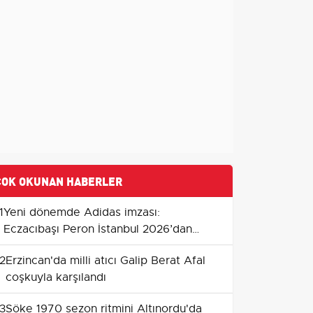
ÇOK OKUNAN HABERLER
1
Yeni dönemde Adidas imzası:
Eczacıbaşı Peron İstanbul 2026’dan
itibaren resmi forma sponsoru
2
Erzincan'da milli atıcı Galip Berat Afal
coşkuyla karşılandı
3
Söke 1970 sezon ritmini Altınordu'da