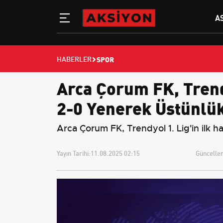
A
SPOR
HABERLER
Arca Çorum FK, Trendy
2-0 Yenerek Üstünlük
Arca Çorum FK, Trendyol 1. Lig'in ilk h
Yayın Tarihi:
11.08.2025 02:15
Güncellem