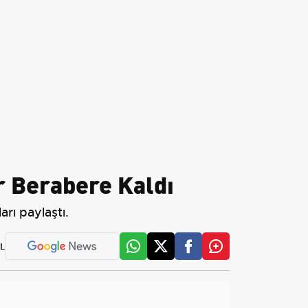
r Berabere Kaldı
arı paylaştı.
L