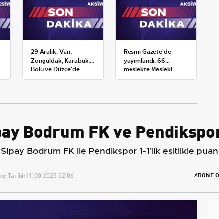
29 Aralık: Van,
Resmi Gazete'de
Zonguldak, Karabük,
yayımlandı: 66
Bolu ve Düzce'de
meslekte Mesleki
okullar tatil —
Yeterlilik Belgesi
Üniversiteler ne
zorunluluğu
durumda?
ipay Bodrum FK ve Pendikspo
 Sipay Bodrum FK ile Pendikspor 1-1'lik eşitlikle puanl
e Tarihi:
11.08.2025 02:06
ABONE O