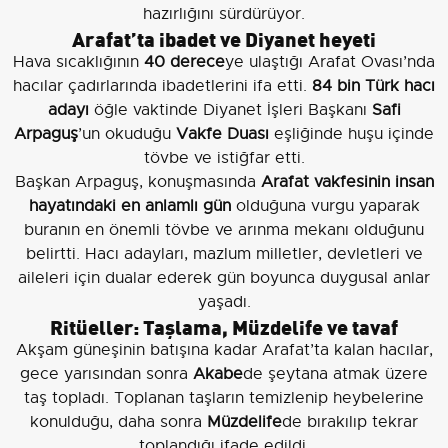
hazırlığını sürdürüyor.
Arafat’ta ibadet ve Diyanet heyeti
Hava sıcaklığının
40 derece
ye ulaştığı Arafat Ovası’nda
hacılar çadırlarında ibadetlerini ifa etti.
84 bin Türk hacı
adayı
öğle vaktinde Diyanet İşleri Başkanı
Safi
Arpaguş
’un okuduğu
Vakfe Duası
eşliğinde huşu içinde
tövbe ve istiğfar etti.
Başkan Arpaguş, konuşmasında
Arafat vakfesinin insan
hayatındaki en anlamlı gün
olduğuna vurgu yaparak
buranın en önemli tövbe ve arınma mekanı olduğunu
belirtti. Hacı adayları, mazlum milletler, devletleri ve
aileleri için dualar ederek gün boyunca duygusal anlar
yaşadı.
Ritüeller: Taşlama, Müzdelife ve tavaf
Akşam güneşinin batışına kadar Arafat’ta kalan hacılar,
gece yarısından sonra
Akabe
de şeytana atmak üzere
taş topladı. Toplanan taşların temizlenip heybelerine
konulduğu, daha sonra
Müzdelife
de bırakılıp tekrar
toplandığı ifade edildi.