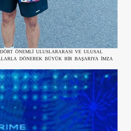
ĞI DÖRT ÖNEMLİ ULUSLARARASI VE ULUSAL
LARLA DÖNEREK BÜYÜK BİR BAŞARIYA İMZA