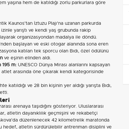
hem yaşına hem de katıldığı zorlu parkurlara göre
tik Kaunos'tan İztuzu Plajı'na uzanan parkurda
 izinle yarıştı ve kendi yaş grubunda rakip
mlayarak organizasyondan madalya ile döndü.
nden başlayan ve eski otogar alanında sona eren
asyona katılan tek sporcu olan Bıdı, özel ödülünü
en
ve eşinin elinden aldı.
m 195 m:
UNESCO Dünya Mirası alanlarını kapsayan
n atlet arasında öne çıkarak kendi kategorisinde
hte katıldığı ve 28 bin kişinin yer aldığı yarışta Bıdı,
tti.
leri
ararası arenaya taşıdığını gösteriyor. Uluslararası
, atletin dayanıklılık geçmişini ve rekabetçi
 Moskova'da düzenlenecek 42 kilometrelik maratonda
u hedef, atletin sürdürülebilir antrenman disiplini ve