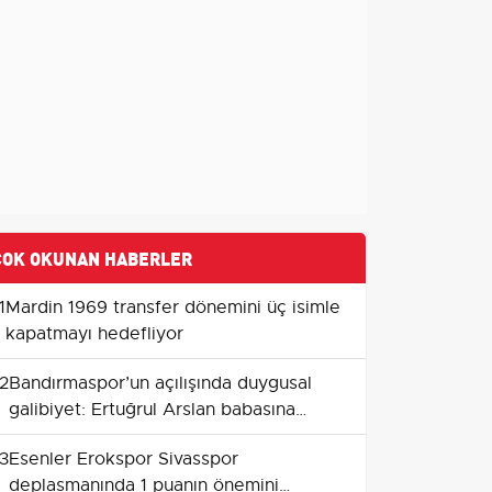
ÇOK OKUNAN HABERLER
1
Mardin 1969 transfer dönemini üç isimle
kapatmayı hedefliyor
2
Bandırmaspor’un açılışında duygusal
galibiyet: Ertuğrul Arslan babasına
armağan etti
3
Esenler Erokspor Sivasspor
deplasmanında 1 puanın önemini