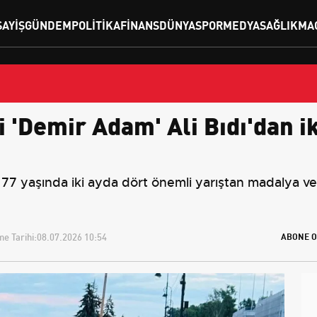
SAYIŞ
GÜNDEM
POLITIKA
FINANS
DÜNYA
SPOR
MEDYA
SAĞLIK
MA
i 'Demir Adam' Ali Bıdı'dan i
, 77 yaşında iki ayda dört önemli yarıştan madalya v
e Tarihi:
08.07.2026 10:54
ABONE O