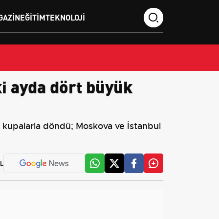
GAZIN
EĞITIM
TEKNOLOJI
ki ayda dört büyük
e kupalarla döndü; Moskova ve İstanbul
L