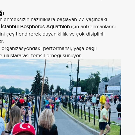
ğı
nlenmeksizin hazırlıklara başlayan 77 yaşındaki
 İstanbul Bosphorus Aquathlon
için antrenmanlarını
i çeşitlendirerek dayanıklılık ve çok disiplinli
r.
ört organizasyondaki performansı, yaşa bağlı
ve uluslararası temsil örneği sunuyor.