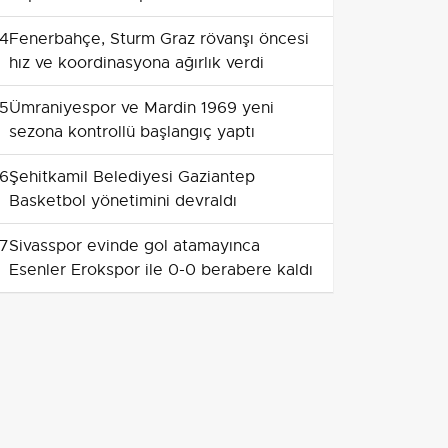
vurguladı
4
Fenerbahçe, Sturm Graz rövanşı öncesi
hız ve koordinasyona ağırlık verdi
5
Ümraniyespor ve Mardin 1969 yeni
sezona kontrollü başlangıç yaptı
6
Şehitkamil Belediyesi Gaziantep
Basketbol yönetimini devraldı
7
Sivasspor evinde gol atamayınca
Esenler Erokspor ile 0-0 berabere kaldı