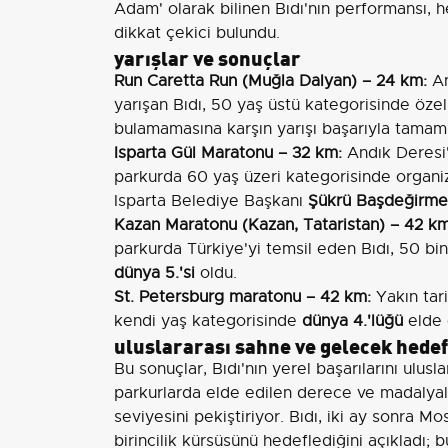
Adam' olarak bilinen Bıdı'nın performansı, 
dikkat çekici bulundu.
yarışlar ve sonuçlar
Run Caretta Run (Muğla Dalyan) – 24 km:
An
yarışan Bıdı, 50 yaş üstü kategorisinde özel
bulamamasına karşın yarışı başarıyla tama
Isparta Gül Maratonu – 32 km:
Andık Deresi'
parkurda 60 yaş üzeri kategorisinde organiz
Isparta Belediye Başkanı
Şükrü Başdeğirm
Kazan Maratonu (Kazan, Tataristan) – 42 k
parkurda Türkiye'yi temsil eden Bıdı, 50 bi
dünya 5.'si
oldu.
St. Petersburg maratonu – 42 km:
Yakın tari
kendi yaş kategorisinde
dünya 4.'lüğü
elde e
uluslararası sahne ve gelecek hedef
Bu sonuçlar, Bıdı'nın yerel başarılarını ulusl
parkurlarda elde edilen derece ve madalyalar
seviyesini pekiştiriyor. Bıdı, iki ay sonra
birincilik kürsüsünü hedeflediğini açıkladı; b