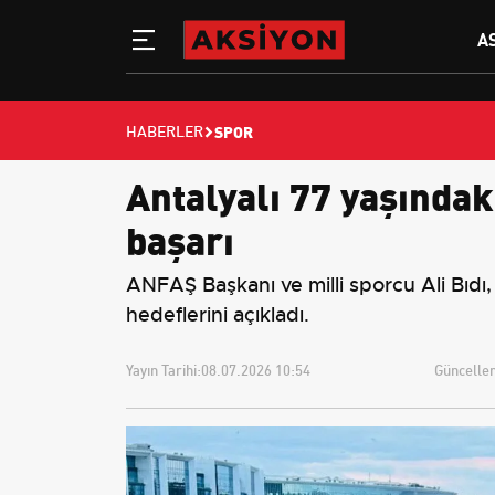
A
SPOR
HABERLER
Antalyalı 77 yaşındak
başarı
ANFAŞ Başkanı ve milli sporcu Ali Bıdı
hedeflerini açıkladı.
Yayın Tarihi:
08.07.2026 10:54
Güncellem