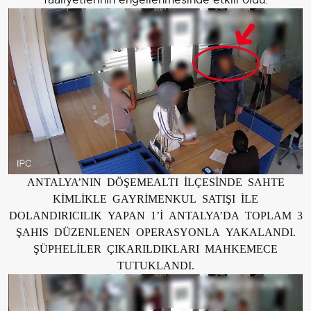
faaliyetlerinin engellenmesinde etkili oldu.
ANTALYA’NIN DÖŞEMEALTI İLÇESİNDE SAHTE
KİMLİKLE GAYRİMENKUL SATIŞI İLE
DOLANDIRICILIK YAPAN 1’İ ANTALYA’DA TOPLAM 3
ŞAHIS DÜZENLENEN OPERASYONLA YAKALANDI.
ŞÜPHELİLER ÇIKARILDIKLARI MAHKEMECE
TUTUKLANDI.