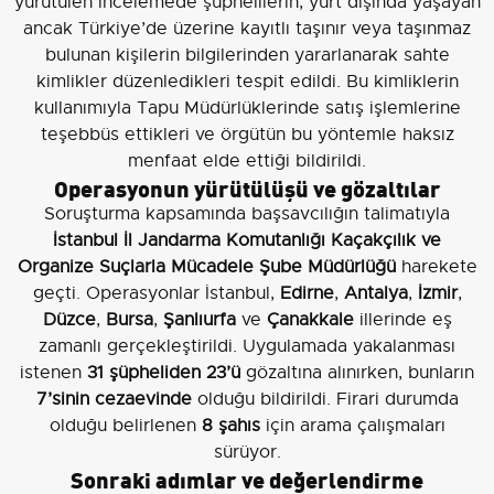
yürütülen incelemede şüphelilerin, yurt dışında yaşayan
ancak Türkiye’de üzerine kayıtlı taşınır veya taşınmaz
bulunan kişilerin bilgilerinden yararlanarak sahte
kimlikler düzenledikleri tespit edildi. Bu kimliklerin
kullanımıyla Tapu Müdürlüklerinde satış işlemlerine
teşebbüs ettikleri ve örgütün bu yöntemle haksız
menfaat elde ettiği bildirildi.
Operasyonun yürütülüşü ve gözaltılar
Soruşturma kapsamında başsavcılığın talimatıyla
İstanbul İl Jandarma Komutanlığı Kaçakçılık ve
Organize Suçlarla Mücadele Şube Müdürlüğü
harekete
geçti. Operasyonlar İstanbul,
Edirne
,
Antalya
,
İzmir
,
Düzce
,
Bursa
,
Şanlıurfa
ve
Çanakkale
illerinde eş
zamanlı gerçekleştirildi. Uygulamada yakalanması
istenen
31 şüpheliden
23’ü
gözaltına alınırken, bunların
7’sinin cezaevinde
olduğu bildirildi. Firari durumda
olduğu belirlenen
8 şahıs
için arama çalışmaları
sürüyor.
Sonraki adımlar ve değerlendirme