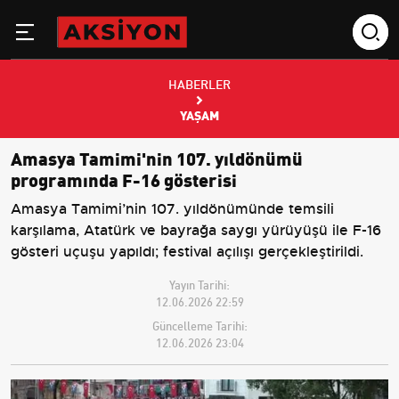
HABERLER
YAŞAM
Amasya Tamimi'nin 107. yıldönümü
programında F-16 gösterisi
Amasya Tamimi’nin 107. yıldönümünde temsili
karşılama, Atatürk ve bayrağa saygı yürüyüşü ile F-16
gösteri uçuşu yapıldı; festival açılışı gerçekleştirildi.
Yayın Tarihi:
12.06.2026 22:59
Güncelleme Tarihi:
12.06.2026 23:04