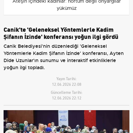
Ateşin içindeki kadınlar: hortum değil önyargılar
yükümüz
Canik'te 'Geleneksel Yöntemlerle Kadim
Şifanın İzinde' konferansı yoğun ilgi gördü
Canik Belediyesi'nin düzenlediği 'Geleneksel
Yöntemlerle Kadim Şifanın İzinde' konferansı, Ayten
Dide Uzunlar'ın sunumu ve interaktif etkinliklerle
yoğun ilgi topladı.
Yayın Tarihi:
12.06.2026 22:08
Güncelleme Tarihi:
12.06.2026 22:12