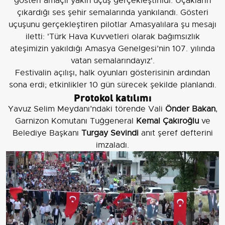
gösteri amaçlı yakın uçuş gerçekleştirildi. Uçakların
çıkardığı ses şehir semalarında yankılandı. Gösteri
uçuşunu gerçekleştiren pilotlar Amasyalılara şu mesajı
iletti: 'Türk Hava Kuvvetleri olarak bağımsızlık
ateşimizin yakıldığı Amasya Genelgesi’nin 107. yılında
vatan semalarındayız'.
Festivalin açılışı, halk oyunları gösterisinin ardından
sona erdi; etkinlikler 10 gün sürecek şekilde planlandı.
Protokol katılımı
Yavuz Selim Meydanı’ndaki törende Vali
Önder Bakan
,
Garnizon Komutanı Tuğgeneral
Kemal Çakıroğlu
ve
Belediye Başkanı
Turgay Sevindi
anıt şeref defterini
imzaladı.