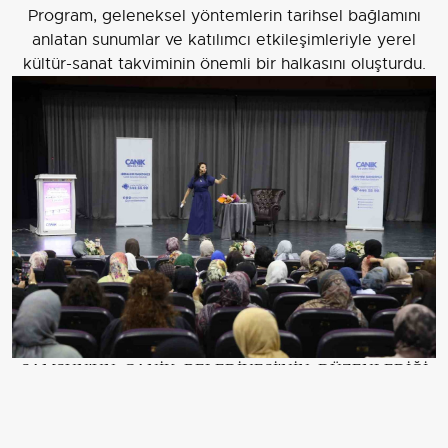
Program, geleneksel yöntemlerin tarihsel bağlamını
anlatan sunumlar ve katılımcı etkileşimleriyle yerel
kültür-sanat takviminin önemli bir halkasını oluşturdu.
SAMSUN'UN CANİK BELEDİYESİ'NİN DÜZENLEDİĞİ
"GELENEKSEL YÖNTEMLERLE KADİM ŞİFANIN
İZİNDE" KONFERANSI VATANDAŞLARIN İLGİSİNE
SAHNE OLDU.