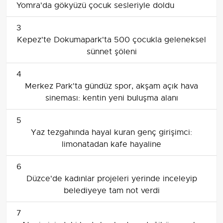
Yomra'da gökyüzü çocuk sesleriyle doldu
3
Kepez'te Dokumapark'ta 500 çocukla geleneksel
sünnet şöleni
4
Merkez Park'ta gündüz spor, akşam açık hava
sineması: kentin yeni buluşma alanı
5
Yaz tezgahında hayal kuran genç girişimci:
limonatadan kafe hayaline
6
Düzce'de kadınlar projeleri yerinde inceleyip
belediyeye tam not verdi
7