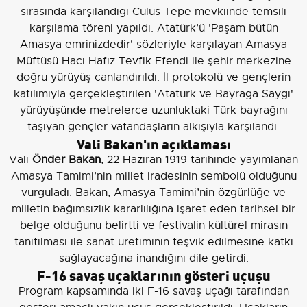
sırasında karşılandığı Cülüs Tepe mevkiinde temsili
karşılama töreni yapıldı. Atatürk’ü 'Paşam bütün
Amasya emrinizdedir' sözleriyle karşılayan Amasya
Müftüsü Hacı Hafız Tevfik Efendi ile şehir merkezine
doğru yürüyüş canlandırıldı. İl protokolü ve gençlerin
katılımıyla gerçekleştirilen 'Atatürk ve Bayrağa Saygı'
yürüyüşünde metrelerce uzunluktaki Türk bayrağını
taşıyan gençler vatandaşların alkışıyla karşılandı.
Vali Bakan'ın açıklaması
Vali
Önder Bakan
, 22 Haziran 1919 tarihinde yayımlanan
Amasya Tamimi’nin millet iradesinin sembolü olduğunu
vurguladı. Bakan, Amasya Tamimi’nin özgürlüğe ve
milletin bağımsızlık kararlılığına işaret eden tarihsel bir
belge olduğunu belirtti ve festivalin kültürel mirasın
tanıtılması ile sanat üretiminin teşvik edilmesine katkı
sağlayacağına inandığını dile getirdi.
F-16 savaş uçaklarının gösteri uçuşu
Program kapsamında iki F-16 savaş uçağı tarafından