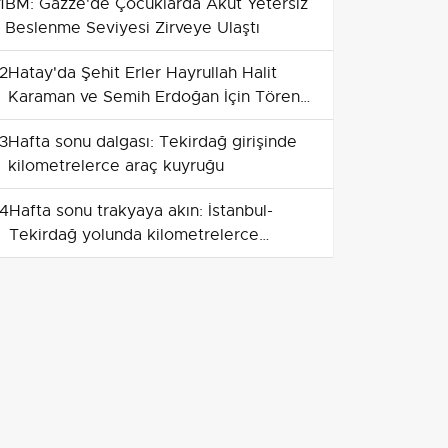
1
BM: Gazze'de Çocuklarda Akut Yetersiz
Beslenme Seviyesi Zirveye Ulaştı
2
Hatay'da Şehit Erler Hayrullah Halit
Karaman ve Semih Erdoğan İçin Tören
Düzenlendi
3
Hafta sonu dalgası: Tekirdağ girişinde
kilometrelerce araç kuyruğu
4
Hafta sonu trakyaya akın: İstanbul-
Tekirdağ yolunda kilometrelerce
kuyruk
5
Gönüllüler Tosya ormanlarını
temizleyerek yangın riskini azaltıyor
6
Kıbrıs gazisi Ahmet Bacınak son
yolculuğuna uğurlandı
7
Coşkulu karşılama: Filistin konvoyu
Şanlıurfa'da buluştu