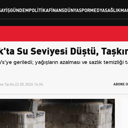
SAYIŞ
GÜNDEM
POLITIKA
FINANS
DÜNYA
SPOR
MEDYA
SAĞLIK
MA
ta Su Seviyesi Düştü, Taşkın
'ye geriledi; yağışların azalması ve sazlık temizliği 
e Tarihi:
22.05.2026 14:04
ABONE O