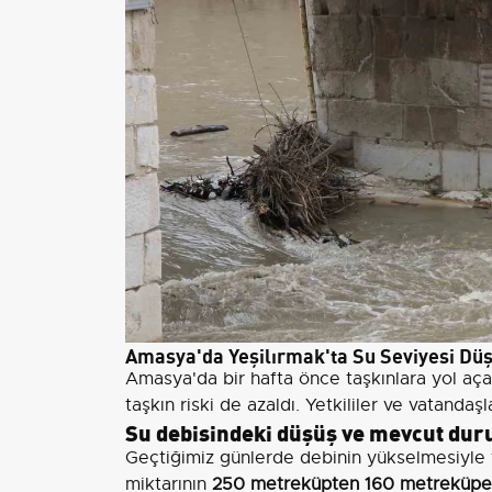
Amasya'da Yeşilırmak'ta Su Seviyesi Düşt
Amasya'da bir hafta önce taşkınlara yol aç
taşkın riski de azaldı. Yetkililer ve vatandaşl
Su debisindeki düşüş ve mevcut du
Geçtiğimiz günlerde debinin yükselmesiyle 
miktarının
250 metreküpten 160 metreküpe