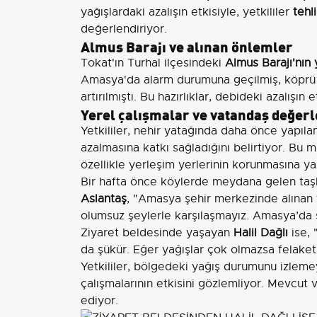
yağışlardaki azalışın etkisiyle, yetkililer
tehl
değerlendiriyor.
Almus Barajı ve alınan önlemler
Tokat'ın Turhal ilçesindeki
Almus Barajı'nın
Amasya'da alarm durumuna geçilmiş, köprü ç
artırılmıştı. Bu hazırlıklar, debideki azalışın
Yerel çalışmalar ve vatandaş değer
Yetkililer, nehir yatağında daha önce yapıl
azalmasına katkı sağladığını belirtiyor. Bu 
özellikle yerleşim yerlerinin korunmasına ya
Bir hafta önce köylerde meydana gelen taşkı
Aslantaş
, "Amasya şehir merkezinde alınan t
olumsuz şeylerle karşılaşmayız. Amasya’da ş
Ziyaret beldesinde yaşayan
Halil Dağlı
ise, 
da şükür. Eğer yağışlar çok olmazsa felaketi
Yetkililer, bölgedeki yağış durumunu izlem
çalışmalarının etkisini gözlemliyor. Mevcut 
ediyor.