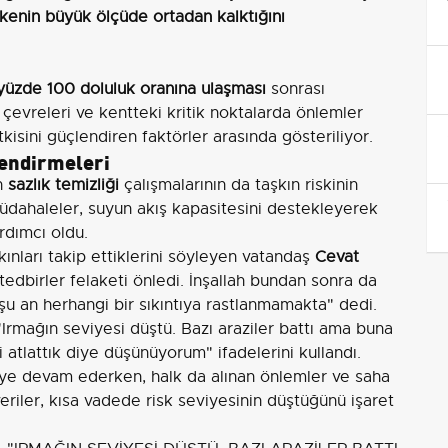
ikenin büyük ölçüde ortadan kalktığını
 yüzde 100 doluluk oranına ulaşması
sonrası
evreleri ve kentteki kritik noktalarda önlemler
 etkisini güçlendiren faktörler arasında gösteriliyor.
lendirmeleri
an
sazlık temizliği
çalışmalarının da taşkın riskinin
müdahaleler, suyun akış kapasitesini destekleyerek
rdımcı oldu.
nları takip ettiklerini söyleyen vatandaş
Cevat
edbirler felaketi önledi. İnşallah bundan sonra da
u an herhangi bir sıkıntıya rastlanmamakta" dedi.
"Irmağın seviyesi düştü. Bazı araziler battı ama buna
 atlattık diye düşünüyorum" ifadelerini kullandı.
eye devam ederken, halk da alınan önlemler ve saha
veriler, kısa vadede risk seviyesinin düştüğünü işaret