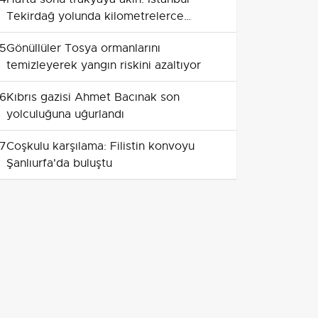
Tekirdağ yolunda kilometrelerce
kuyruk
5
Gönüllüler Tosya ormanlarını
temizleyerek yangın riskini azaltıyor
6
Kıbrıs gazisi Ahmet Bacınak son
yolculuğuna uğurlandı
7
Coşkulu karşılama: Filistin konvoyu
Şanlıurfa'da buluştu