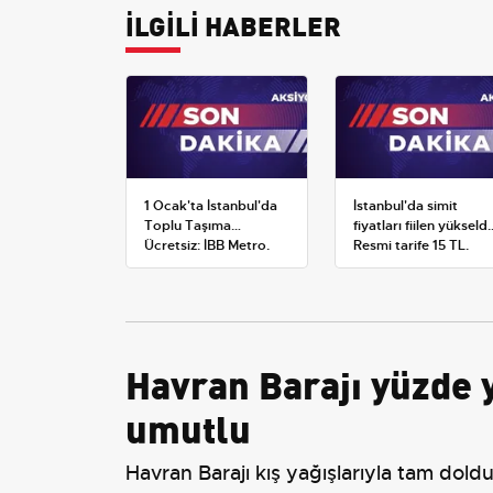
İLGİLİ HABERLER
1 Ocak'ta İstanbul'da
İstanbul'da simit
Toplu Taşıma
fiyatları fiilen yükseldi
Ücretsiz: İBB Metro,
Resmi tarife 15 TL,
Metrobüs ve Otobüs
satışlar 20-25 TL'ye
Ek Seferlerini Açıkladı
çıktı
Havran Barajı yüzde y
umutlu
Havran Barajı kış yağışlarıyla tam dold