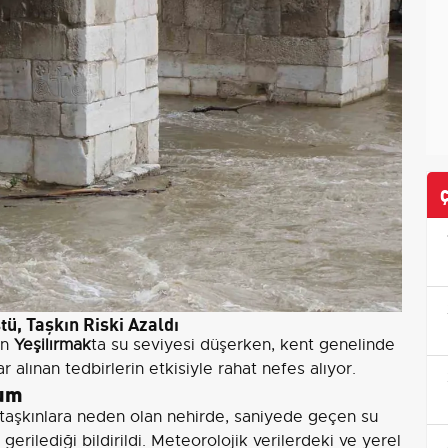
ü, Taşkın Riski Azaldı
an
Yeşilırmak
ta su seviyesi düşerken, kent genelinde
ar alınan tedbirlerin etkisiyle rahat nefes alıyor.
rum
taşkınlara neden olan nehirde, saniyede geçen su
gerilediği bildirildi. Meteorolojik verilerdeki ve yerel