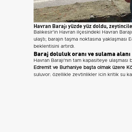
Havran Barajı yüzde yüz doldu, zeytincil
Balıkesir'in Havran ilçesindeki Havran Barajı
ulaştı; barajın taşma noktasına yaklaşması 
beklentisini artırdı.
Baraj doluluk oranı ve sulama alanı
Havran Barajı'nın tam kapasiteye ulaşması b
Edremit ve Burhaniye başta olmak üzere Kö
suluyor; özellikle zeytinlikler için kritik su 
Çiftçilerin beklentileri ve yerel gör
Havran Doğal Gıda İşletmesi sahibi Bekir Çe
barajın yakınında üretim yapıyoruz. Baraj k
çok iyi doldu. Su Edremit-Balıkesir yoluna ula
sözleri, bölge üreticilerinin verim beklentileri