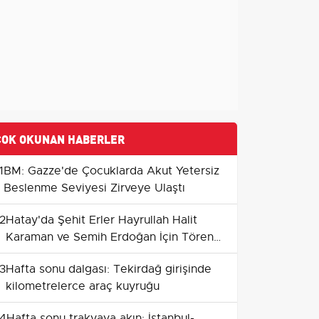
ÇOK OKUNAN HABERLER
1
BM: Gazze'de Çocuklarda Akut Yetersiz
Beslenme Seviyesi Zirveye Ulaştı
2
Hatay'da Şehit Erler Hayrullah Halit
Karaman ve Semih Erdoğan İçin Tören
Düzenlendi
3
Hafta sonu dalgası: Tekirdağ girişinde
kilometrelerce araç kuyruğu
4
Hafta sonu trakyaya akın: İstanbul-