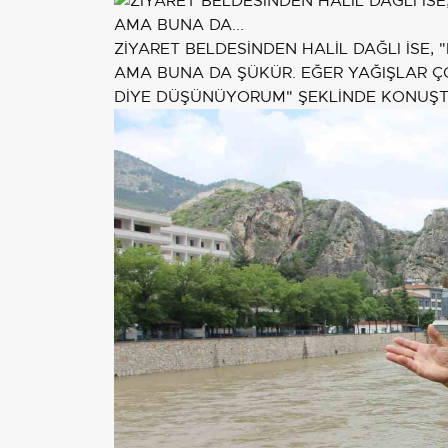
ZİYARET BELDESİNDEN HALİL DAĞLI İSE, "
AMA BUNA DA ŞÜKÜR. EĞER YAĞIŞLAR Ç
DİYE DÜŞÜNÜYORUM" ŞEKLİNDE KONUŞT