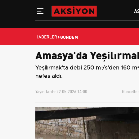
A
GÜNDEM
HABERLER
Amasya'da Yeşilırmak'
Yeşilırmak'ta debi 250 m³/s'den 160 m³/s
nefes aldı.
Yayın Tarihi:
22.05.2026 14:00
Güncellem