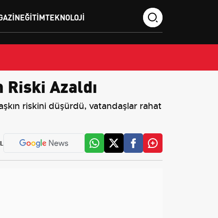
GAZIN
EĞITIM
TEKNOLOJI
 Riski Azaldı
taşkın riskini düşürdü, vatandaşlar rahat
L