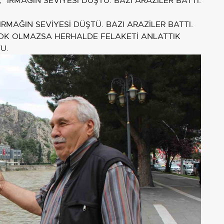
IRMAĞIN SEVİYESİ DÜŞTÜ. BAZI ARAZİLER BATTI.
OK OLMAZSA HERHALDE FELAKETİ ANLATTIK
U.