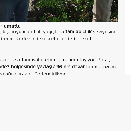
er umutlu
, kış boyunca etkili yağışlarla
tam doluluk
seviyesine
Edremit Körfezi'ndeki üreticilerde bereket
ölgedeki tarımsal üretim için önem taşıyor. Baraj,
rfez bölgesinde yaklaşık 36 bin dekar
tarım arazisini
kaynağı olarak değerlendiriliyor.
üş
tin, durumu şöyle değerlendirdi: "Biz 10 yıldan beri
uraklık yüzünden 4 yıldan beri dolmuyordu. Bu sene
ştı. Bu da yöre çiftçilerini sevindirdi". Çetin'in
ni artırdı.