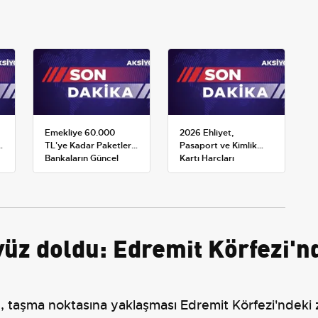
Emekliye 60.000
2026 Ehliyet,
:
TL'ye Kadar Paketler:
Pasaport ve Kimlik
Bankaların Güncel
Kartı Harçları
Promosyon ve Ek
Resmileşti: Yeni
Avantajları
Tarifeler ve Geçerlilik
Tarihi
üz doldu: Edremit Körfezi'nd
u, taşma noktasına yaklaşması Edremit Körfezi'ndeki 