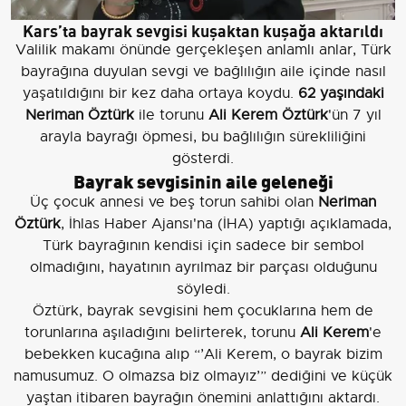
Kars’ta bayrak sevgisi kuşaktan kuşağa aktarıldı
Valilik makamı önünde gerçekleşen anlamlı anlar, Türk
bayrağına duyulan sevgi ve bağlılığın aile içinde nasıl
yaşatıldığını bir kez daha ortaya koydu.
62 yaşındaki
Neriman Öztürk
ile torunu
Ali Kerem Öztürk
'ün 7 yıl
arayla bayrağı öpmesi, bu bağlılığın sürekliliğini
gösterdi.
Bayrak sevgisinin aile geleneği
Üç çocuk annesi ve beş torun sahibi olan
Neriman
Öztürk
, İhlas Haber Ajansı'na (İHA) yaptığı açıklamada,
Türk bayrağının kendisi için sadece bir sembol
olmadığını, hayatının ayrılmaz bir parçası olduğunu
söyledi.
Öztürk, bayrak sevgisini hem çocuklarına hem de
torunlarına aşıladığını belirterek, torunu
Ali Kerem
'e
bebekken kucağına alıp “’Ali Kerem, o bayrak bizim
namusumuz. O olmazsa biz olmayız’” dediğini ve küçük
yaştan itibaren bayrağın önemini anlattığını aktardı.