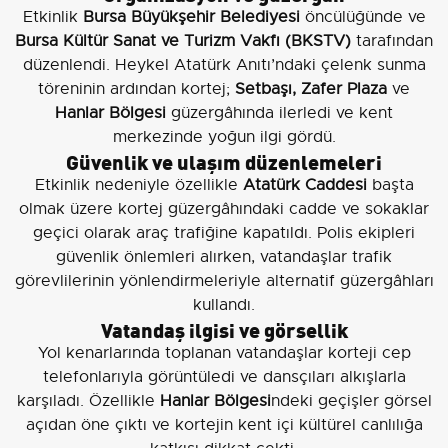
Etkinlik
Bursa Büyükşehir Belediyesi
öncülüğünde ve
Bursa Kültür Sanat ve Turizm Vakfı (BKSTV)
tarafından
düzenlendi. Heykel Atatürk Anıtı’ndaki çelenk sunma
töreninin ardından kortej;
Setbaşı, Zafer Plaza
ve
Hanlar Bölgesi
güzergâhında ilerledi ve kent
merkezinde yoğun ilgi gördü.
Güvenlik ve ulaşım düzenlemeleri
Etkinlik nedeniyle özellikle
Atatürk Caddesi
başta
olmak üzere kortej güzergâhındaki cadde ve sokaklar
geçici olarak araç trafiğine kapatıldı. Polis ekipleri
güvenlik önlemleri alırken, vatandaşlar trafik
görevlilerinin yönlendirmeleriyle alternatif güzergâhları
kullandı.
Vatandaş ilgisi ve görsellik
Yol kenarlarında toplanan vatandaşlar korteji cep
telefonlarıyla görüntüledi ve dansçıları alkışlarla
karşıladı. Özellikle
Hanlar Bölgesi
ndeki geçişler görsel
açıdan öne çıktı ve kortejin kent içi kültürel canlılığa