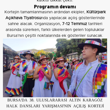
katkısı dikkat çekti.
Programın devamı
Kortejin tamamlanmasının ardından ekipler,
Kültürpark
Açıkhava Tiyatrosu
nda yapılacak açılış gösterilerinde
sahne alacak. Organizasyon,
7-12 Temmuz
tarihleri
arasında sürerken, farklı ülkelerden gelen topluluklar
Bursa’nın çeşitli noktalarında ek gösteriler sunacak.
BURSA'DA 38. ULUSLARARASI ALTIN KARAGÖZ
HALK DANSLARI YARIŞMASI'NIN AÇILIŞ KORTEJİ