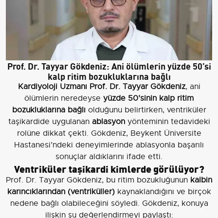
Prof. Dr. Tayyar Gökdeniz: Ani ölümlerin yüzde 50’si
kalp ritim bozukluklarına bağlı
Kardiyoloji Uzmanı Prof. Dr. Tayyar Gökdeniz
, ani
ölümlerin neredeyse
yüzde 50’sinin kalp ritim
bozukluklarına bağlı
olduğunu belirtirken, ventriküler
taşikardide uygulanan
ablasyon
yönteminin tedavideki
rolüne dikkat çekti. Gökdeniz, Beykent Üniversite
Hastanesi’ndeki deneyimlerinde ablasyonla başarılı
sonuçlar aldıklarını ifade etti.
Ventriküler taşikardi kimlerde görülüyor?
Prof. Dr. Tayyar Gökdeniz, bu ritim bozukluğunun
kalbin
karıncıklarından (ventriküller)
kaynaklandığını ve birçok
nedene bağlı olabileceğini söyledi. Gökdeniz, konuya
ilişkin şu değerlendirmeyi paylaştı: