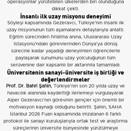
operasyonlar yürütebilen ülkelerden biri olunduğuna
dikkat çekti.
İnsanlı ilk uzay misyonu deneyimi
Söyleşi kapsamında Gezeravcı, Türkiye’nin insanlı ilk
uzay misyonunun tüm aşamalarını detaylarıyla anlattı.
Eğitim sürecinden fırlatma anına, Uluslararası Uzay
İstasyonu'ndaki görevlerinden Dünya'ya dönüş
sürecine kadar yaşadığı deneyimleri öğrencilerle
paylaşarak sunumunu uzay yolculuğunun tüm
serüvenine dair kapsamlı bir aktarımla tamamladı.
Üniversitenin sanayi-üniversite iş birliği ve
değerlendirmeler
Prof. Dr. Bahri Şahin
, Türkiye'nin son 20 yılda uzay ve
havacılık alanında kaydettiği ilerlemeyi vurgulayarak
Alper Gezeravcı’nın görevinin gençler için önemli bir
motivasyon kaynağı olduğunu belirtti. Şahin, SAHA
İstanbul 2026 Fuarı kapsamında imzalanan 6 farklı
protokol ile sanayi kuruluşlarıyla ortak test ve araştırma
süreçlerinin üniversite bünyesinde yürütülmeye