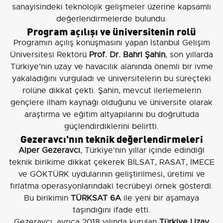
sanayisindeki teknolojik gelişmeler üzerine kapsamlı
değerlendirmelerde bulundu.
Program açılışı ve üniversitenin rolü
Programın açılış konuşmasını yapan İstanbul Gelişim
Üniversitesi Rektörü
Prof. Dr. Bahri Şahin
, son yıllarda
Türkiye’nin uzay ve havacılık alanında önemli bir ivme
yakaladığını vurguladı ve üniversitelerin bu süreçteki
rolüne dikkat çekti. Şahin, mevcut ilerlemelerin
gençlere ilham kaynağı olduğunu ve üniversite olarak
araştırma ve eğitim altyapılarını bu doğrultuda
güçlendirdiklerini belirtti.
Gezeravcı'nın teknik değerlendirmeleri
Alper Gezeravcı
, Türkiye'nin yıllar içinde edindiği
teknik birikime dikkat çekerek BİLSAT, RASAT, İMECE
ve GÖKTÜRK uydularının geliştirilmesi, üretimi ve
fırlatma operasyonlarındaki tecrübeyi örnek gösterdi.
Bu birikimin
TÜRKSAT 6A
ile yeni bir aşamaya
taşındığını ifade etti.
Gezeravcı, ayrıca 2018 yılında kurulan
Türkiye Uzay