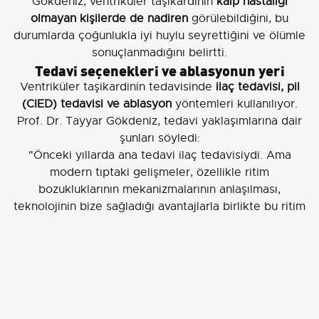
Gökdeniz, ventriküler taşikardinin
kalp hastalığı
olmayan kişilerde de nadiren
görülebildiğini, bu
durumlarda çoğunlukla iyi huylu seyrettiğini ve ölümle
sonuçlanmadığını belirtti.
Tedavi seçenekleri ve ablasyonun yeri
Ventriküler taşikardinin tedavisinde
ilaç tedavisi, pil
(CIED) tedavisi ve ablasyon
yöntemleri kullanılıyor.
Prof. Dr. Tayyar Gökdeniz, tedavi yaklaşımlarına dair
şunları söyledi:
"Önceki yıllarda ana tedavi ilaç tedavisiydi. Ama
modern tıptaki gelişmeler, özellikle ritim
bozukluklarının mekanizmalarının anlaşılması,
teknolojinin bize sağladığı avantajlarla birlikte bu ritim
bozukluklarının artık ablasyon dediğimiz tedavilerle
giderek yok edilmesini sağlıyoruz"
Ablasyon nasıl uygulanıyor?
Gökdeniz, ablasyonu şu şekilde tanımladı:
"Ablasyon tedavisi,
kasıktan girilerek
yapılan özellikli
bir işlem. Bazen 3-5 saat, belki de daha uzun sürebilen,