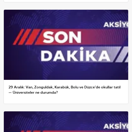
29 Aralık: Van, Zonguldak, Karabük, Bolu ve Düzce'de okullar tatil
— Üniversiteler ne durumda?