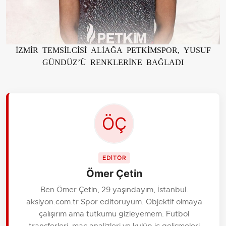
İZMİR TEMSİLCİSİ ALİAĞA PETKİMSPOR, YUSUF
GÜNDÜZ’Ü RENKLERİNE BAĞLADI
EDİTÖR
Ömer Çetin
Ben Ömer Çetin, 29 yaşındayım, İstanbul.
aksiyon.com.tr Spor editörüyüm. Objektif olmaya
çalışırım ama tutkumu gizleyemem. Futbol
transferleri, maç analizleri ve kulüp iç gelişmeleri