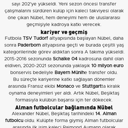
sayı 202’ye yükseldi. Yeni sezon öncesi transfer
çalışmalarını sürdüren kulüp için kaleci takviyesi olarak
öne çıkan Nübel, hem deneyimi hem de uluslararası
geçmişiyle kadroya katkı verecek.
kariyer ve geçmiş
Futbola
TSV Tudorf
altyapısında başlayan Nübel, daha
sonra
Paderborn
altyapısına geçti ve burada çeşitli yaş
kategorilerinde görev aldıktan sonra A takıma yükseldi.
2015-2016 sezonunda
Schalke 04
kadrosuna dahil olan
eldiven, 2020-2021 sezonunda yaklaşık
10 milyon euro
bonservis bedeliyle
Bayern Münih
e transfer oldu.
Bu süreçte kariyerine katkı sağlayan dönemler
arasında Fransız ekibi
Monaco
ve
Stuttgart
ta kiralık
oynama deneyimleri yer aldı. Artık Nübel, Beşiktaş
formasıyla kulübün başarısı için ter dökecek.
Alman futbolcular bağlamında Nübel
Alexander Nübel, Beşiktaş tarihindeki
14. Alman
futbolcu
oldu. Kulüpte forma giymiş Alman futbolcular
arasında ilk isim kaleci Raimond Aumann olarak