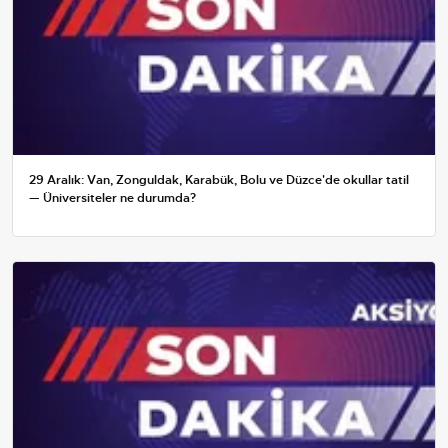
29 Aralık: Van, Zonguldak, Karabük, Bolu ve Düzce'de okullar tatil
— Üniversiteler ne durumda?