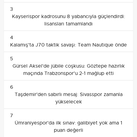
3
Kayserispor kadrosunu 8 yabancıyla güçlendirdi:
lisansları tamamlandı
4
Kalamış'ta J70 taktik savaşı: Team Nautique önde
5
Gürsel Aksel'de jübile coşkusu: Göztepe hazırlık
maçında Trabzonspor'u 2-1 mağlup etti
6
Taşdemir'den sabırlı mesaj: Sivasspor zamanla
yükselecek
7
Ümraniyespor'da ilk sınav: galibiyet yok ama 1
puan değerli