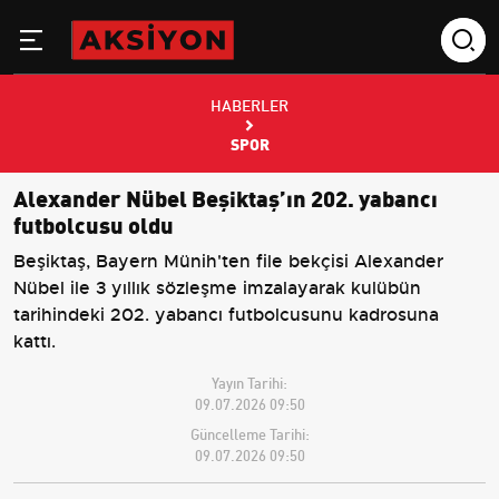
HABERLER
SPOR
Alexander Nübel Beşiktaş’ın 202. yabancı
futbolcusu oldu
Beşiktaş, Bayern Münih'ten file bekçisi Alexander
Nübel ile 3 yıllık sözleşme imzalayarak kulübün
tarihindeki 202. yabancı futbolcusunu kadrosuna
kattı.
Yayın Tarihi:
09.07.2026 09:50
Güncelleme Tarihi:
09.07.2026 09:50